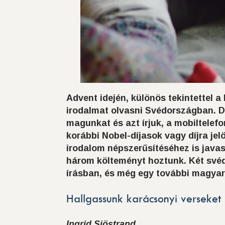
Advent idején, különös tekintettel a
irodalmat olvasni Svédországban. D
magunkat és azt írjuk, a mobiltelefo
korábbi Nobel-díjasok vagy díjra jel
irodalom népszerűsítéséhez is java
három költeményt hoztunk. Két svéd
írásban, és még egy további magyar
Hallgassunk karácsonyi verseket
Ingrid Sjöstrand