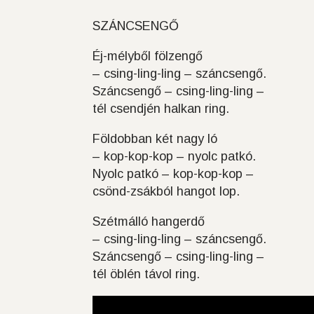
SZÁNCSENGŐ
Éj-mélyből fölzengő
– csing-ling-ling – száncsengő.
Száncsengő – csing-ling-ling –
tél csendjén halkan ring.
Földobban két nagy ló
– kop-kop-kop – nyolc patkó.
Nyolc patkó – kop-kop-kop –
csönd-zsákból hangot lop.
Szétmálló hangerdő
– csing-ling-ling – száncsengő.
Száncsengő – csing-ling-ling –
tél öblén távol ring.