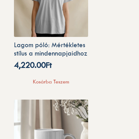
Lagom póló: Mértékletes
stílus a mindennapjaidhoz
4,220.00
Ft
Kosárba Teszem