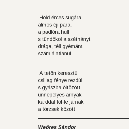
Hold érces sugára,
álmos éji pára,
a padlóra hull
s tündököl a széthányt
drága, téli gyémánt
számlálatlanul.
A tetőn keresztül
csillag fénye rezdül
s gyászba öltözött
ünnepélyes árnyak
karddal föl-le járnak
a törzsek között.
Weöres Sándor