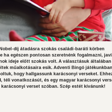
 Nobel-díj átadásra szokás családi-baráti körben
e ha egészen pontosan szeretnénk fogalmazni, javí
nok ideje előtt szokás volt. A választásuk általában
öltek műalkotásaira esik. Adventi Bingó játékunkban
soltuk, hogy hallgassunk karácsonyi verseket. Ehhe
, téli vonatkozásút, és egy magyar karácsonyi vers
 karácsonyi verset szóban.
Szép estét kívánunk!