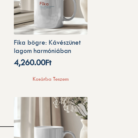
Fika bögre: Kávészünet
lagom harmóniában
4,260.00
Ft
Kosárba Teszem