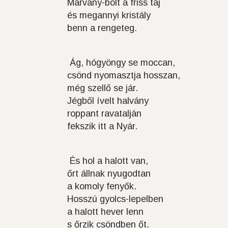
Márvány-bolt a friss táj
és megannyi kristály
benn a rengeteg.
Ág, hógyöngy se moccan,
csönd nyomasztja hosszan,
még szellő se jár.
Jégből ívelt halvány
roppant ravatalján
fekszik itt a Nyár.
És hol a halott van,
őrt állnak nyugodtan
a komoly fenyők.
Hosszú gyolcs-lepelben
a halott hever lenn
s őrzik csöndben őt.