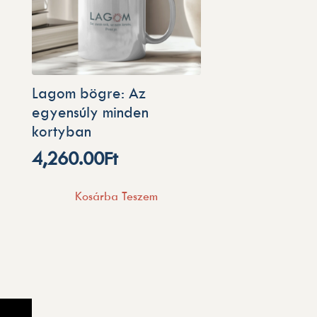
Lagom bögre: Az
egyensúly minden
kortyban
4,260.00
Ft
Kosárba Teszem