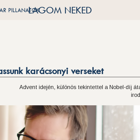
LAGOM NEKED
R PILLANATOK
assunk karácsonyi verseket
Advent idején, különös tekintettel a Nobel-díj á
iro