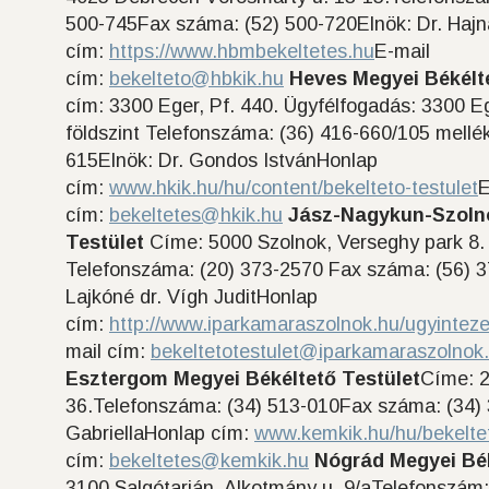
500-745Fax száma: (52) 500-720Elnök: Dr. Hajn
cím:
https://www.hbmbekeltetes.hu
E-mail
cím:
bekelteto@hbkik.hu
Heves Megyei Békélt
cím: 3300 Eger, Pf. 440. Ügyfélfogadás: 3300 E
földszint Telefonszáma: (36) 416-660/105 mellé
615Elnök: Dr. Gondos IstvánHonlap
cím:
www.hkik.hu/hu/content/bekelteto-testulet
E
cím:
bekeltetes@hkik.hu
Jász-Nagykun-Szolno
Testület
Címe: 5000 Szolnok, Verseghy park 8. I
Telefonszáma: (20) 373-2570 Fax száma: (56) 3
Lajkóné dr. Vígh JuditHonlap
cím:
http://www.iparkamaraszolnok.hu/ugyintezes
mail cím:
bekeltetotestulet@iparkamaraszolnok
Esztergom Megyei Békéltető Testület
Címe: 2
36.Telefonszáma: (34) 513-010Fax száma: (34) 
GabriellaHonlap cím:
www.kemkik.hu/hu/bekeltet-
cím:
bekeltetes@kemkik.hu
Nógrád Megyei Bék
3100 Salgótarján, Alkotmány u. 9/aTelefonszám