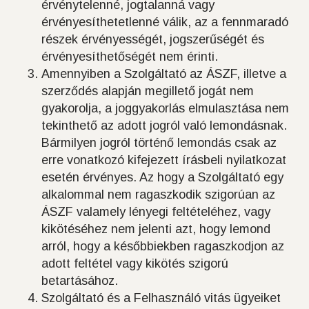
érvénytelenné, jogtalanná vagy
érvényesíthetetlenné válik, az a fennmaradó
részek érvényességét, jogszerűségét és
érvényesíthetőségét nem érinti.
Amennyiben a Szolgáltató az ÁSZF, illetve a
szerződés alapján megillető jogát nem
gyakorolja, a joggyakorlás elmulasztása nem
tekinthető az adott jogról való lemondásnak.
Bármilyen jogról történő lemondás csak az
erre vonatkozó kifejezett írásbeli nyilatkozat
esetén érvényes. Az hogy a Szolgáltató egy
alkalommal nem ragaszkodik szigorúan az
ÁSZF valamely lényegi feltételéhez, vagy
kikötéséhez nem jelenti azt, hogy lemond
arról, hogy a későbbiekben ragaszkodjon az
adott feltétel vagy kikötés szigorú
betartásához.
Szolgáltató és a Felhasználó vitás ügyeiket