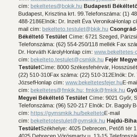
cím:
bekeltetes@bokik.hu
Budapesti Békéltető
Budapest, Krisztina krt. 99.Telefonszáma: (1) 
488-2186Elnök: Dr. Inzelt Éva VeronikaHonlap 
mail cím:
bekelteto.testulet@bkik.hu
Csongrád
Békéltető Testület
Címe: 6721 Szeged, Párizsi 
Telefonszáma: (62) 554-250/118 mellék Fax szá
Dr. Horváth KárolyHonlap cím:
www.bekeltetes-
cím:
bekelteto.testulet@csmkik.hu
Fejér Megye
Testület
Címe: 8000 Székesfehérvár, Hosszúsét
(22) 510-310Fax száma: (22) 510-312Elnök: Dr.
JózsefHonlap cím:
www.bekeltetesfejer.hu
E-mai
cím:
bekeltetes@fmkik.hu;
fmkik@fmkik.hu
Győ
Megyei Békéltető Testület
Címe: 9021 Győr, Sz
Telefonszáma: (96) 520-217 Elnök: Dr. Bagoly 
cím:
https://gymsmkik.hu/bekelteto
E-mail
cím:
bekeltetotestulet@gymskik.hu
Hajdú-Biha
Testület
Székhelye: 4025 Debrecen, Petőfi tér 1
4025 Debrecen Vörösmarty u. 13-15.Telefonszám