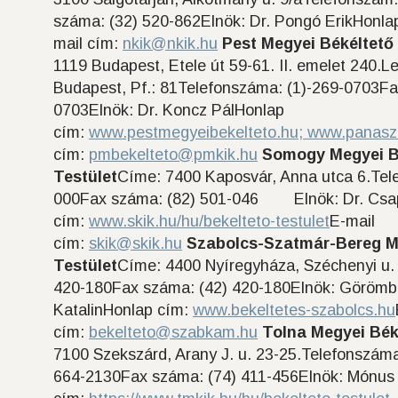
száma: (32) 520-862Elnök: Dr. Pongó ErikHonla
mail cím:
nkik@nkik.hu
Pest Megyei Békéltető 
1119 Budapest, Etele út 59-61. II. emelet 240.L
Budapest, Pf.: 81Telefonszáma: (1)-269-0703Fa
0703Elnök: Dr. Koncz PálHonlap
cím:
www.pestmegyeibekelteto.hu;
www.panasz
cím:
pmbekelteto@pmkik.hu
Somogy Megyei B
Testület
Címe: 7400 Kaposvár, Anna utca 6.Tel
000Fax száma: (82) 501-046 Elnök: Dr. Csap
cím:
www.skik.hu/hu/bekelteto-testulet
E-mail
cím:
skik@skik.hu
Szabolcs-Szatmár-Bereg M
Testület
Címe: 4400 Nyíregyháza, Széchenyi u.
420-180Fax száma: (42) 420-180Elnök: Görömbe
KatalinHonlap cím:
www.bekeltetes-szabolcs.hu
cím:
bekelteto@szabkam.hu
Tolna Megyei Bék
7100 Szekszárd, Arany J. u. 23-25.Telefonszáma
664-2130Fax száma: (74) 411-456Elnök: Mónus