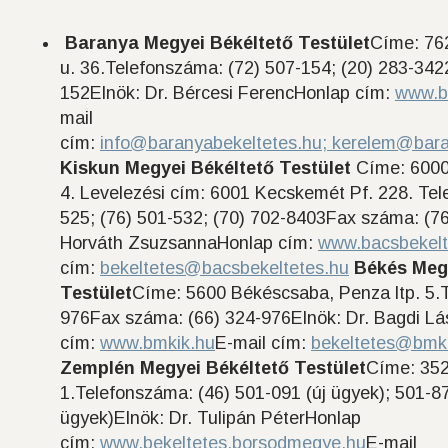
Baranya Megyei Békéltető Testület
Címe: 76
u. 36.Telefonszáma: (72) 507-154; (20) 283-342
152Elnök: Dr. Bércesi FerencHonlap cím:
www.b
mail
cím:
info@baranyabekeltetes.hu;
kerelem@bara
Kiskun Megyei Békéltető Testület
Címe: 6000
4. Levelezési cím: 6001 Kecskemét Pf. 228. Tel
525; (76) 501-532; (70) 702-8403Fax száma: (76
Horváth ZsuzsannaHonlap cím:
www.bacsbekelt
cím:
bekeltetes@bacsbekeltetes.hu
Békés Meg
Testület
Címe: 5600 Békéscsaba, Penza ltp. 5.
976Fax száma: (66) 324-976Elnök: Dr. Bagdi Lá
cím:
www.bmkik.hu
E-mail cím:
bekeltetes@bmk
Zemplén Megyei Békéltető Testület
Címe: 3525
1.Telefonszáma: (46) 501-091 (új ügyek); 501-8
ügyek)Elnök: Dr. Tulipán PéterHonlap
cím:
www.bekeltetes.borsodmegye.hu
E-mail