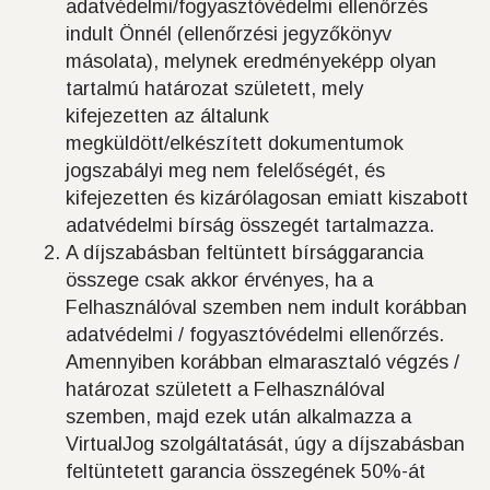
adatvédelmi/fogyasztóvédelmi ellenőrzés
indult Önnél (ellenőrzési jegyzőkönyv
másolata), melynek eredményeképp olyan
tartalmú határozat született, mely
kifejezetten az általunk
megküldött/elkészített dokumentumok
jogszabályi meg nem felelőségét, és
kifejezetten és kizárólagosan emiatt kiszabott
adatvédelmi bírság összegét tartalmazza.
A díjszabásban feltüntett bírsággarancia
összege csak akkor érvényes, ha a
Felhasználóval szemben nem indult korábban
adatvédelmi / fogyasztóvédelmi ellenőrzés.
Amennyiben korábban elmarasztaló végzés /
határozat született a Felhasználóval
szemben, majd ezek után alkalmazza a
VirtualJog szolgáltatását, úgy a díjszabásban
feltüntetett garancia összegének 50%-át