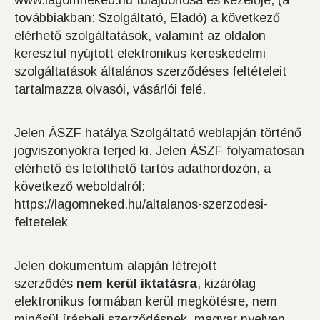
www.lagomneked.hu tulajdonosa és kezelője, (a
továbbiakban: Szolgáltató, Eladó) a következő
elérhető szolgáltatások, valamint az oldalon
keresztül nyújtott elektronikus kereskedelmi
szolgáltatások általános szerződéses feltételeit
tartalmazza olvasói, vásárlói felé.
Jelen ÁSZF hatálya Szolgáltató weblapján történő
jogviszonyokra terjed ki. Jelen ÁSZF folyamatosan
elérhető és letölthető tartós adathordozón, a
következő weboldalról:
https://lagomneked.hu/altalanos-szerzodesi-
feltetelek
Jelen dokumentum alapján létrejött
szerződés
nem kerül iktatásra
, kizárólag
elektronikus formában kerül megkötésre, nem
minősül írásbeli szerződésnek, magyar nyelven