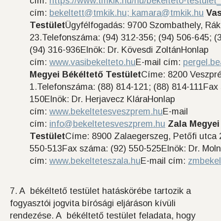
cím:
https://www.tmkik.hu/hu/bekelteto-testulet
cím:
bekeltett@tmkik.hu;
kamara@tmkik.hu
Vas
Testület
Ügyfélfogadás: 9700 Szombathely, Rák
23.Telefonszáma: (94) 312-356; (94) 506-645; 
(94) 316-936Elnök: Dr. Kövesdi ZoltánHonlap
cím:
www.vasibekelteto.hu
E-mail cím:
pergel.b
Megyei Békéltető Testület
Címe: 8200 Veszpré
1.Telefonszáma: (88) 814-121; (88) 814-111Fax
150Elnök: Dr. Herjavecz KláraHonlap
cím:
www.bekeltetesveszprem.hu
E-mail
cím:
info@bekeltetesveszprem.hu
Zala Megyei
Testület
Címe: 8900 Zalaegerszeg, Petőfi utca 
550-513Fax száma: (92) 550-525Elnök: Dr. Mol
cím:
www.bekelteteszala.hu
E-mail cím:
zmbekel
7. A békéltető testület hatáskörébe tartozik a
fogyasztói jogvita bírósági eljáráson kívüli
rendezése. A békéltető testület feladata, hogy