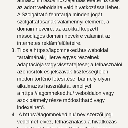
átmásolni írásos hozzájárulás esetén is csak
az adott weboldalra való hivatkozással lehet.
A Szolgáltató fenntartja minden jogát
szolgáltatásának valamennyi elemére, a
domain-neveire, az azokkal képzett
másodlagos domain nevekre valamint az
internetes reklámfelületeire.
Tilos a https://lagomneked.hu/ weboldal
tartalmának, illetve egyes részeinek
adaptációja vagy visszafejtése; a felhasználói
azonosítók és jelszavak tisztességtelen
módon történő létesítése; bármely olyan
alkalmazás használata, amellyel
a https://lagomneked.hu/ weboldalon vagy
azok bármely része módosítható vagy
indexelhető.
A https://lagomneked.hu/ név szerzői jogi
védelmet élvez, felhasználása a hivatkozás