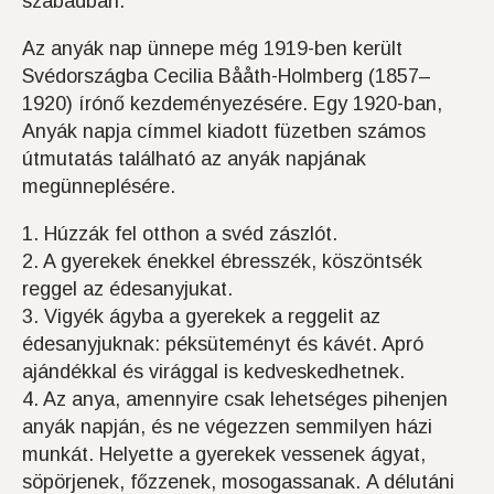
szabadban.
Az anyák nap ünnepe még 1919-ben került
Svédországba Cecilia Bååth-Holmberg (1857–
1920) írónő kezdeményezésére. Egy 1920-ban,
Anyák napja címmel kiadott füzetben számos
útmutatás található az anyák napjának
megünneplésére.
1. Húzzák fel otthon a svéd zászlót.
2. A gyerekek énekkel ébresszék, köszöntsék
reggel az édesanyjukat.
3. Vigyék ágyba a gyerekek a reggelit az
édesanyjuknak: péksüteményt és kávét. Apró
ajándékkal és virággal is kedveskedhetnek.
4. Az anya, amennyire csak lehetséges pihenjen
anyák napján, és ne végezzen semmilyen házi
munkát. Helyette a gyerekek vessenek ágyat,
söpörjenek, főzzenek, mosogassanak. A délutáni