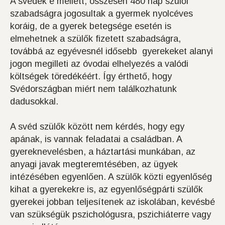
A svédek e mellett, összesen 480 nap szülői
szabadságra jogosultak a gyermek nyolcéves
koráig, de a gyerek betegsége esetén is
elmehetnek a szülők fizetett szabadságra,
továbbá az egyévesnél idősebb gyerekeket alanyi
jogon megilleti az óvodai elhelyezés a valódi
költségek töredékéért. Így érthető, hogy
Svédországban miért nem találkozhatunk
dadusokkal.
A svéd szülők között nem kérdés, hogy egy
apának, is vannak feladatai a családban. A
gyereknevelésben, a háztartási munkában, az
anyagi javak megteremtésében, az ügyek
intézésében egyenlően. A szülők közti egyenlőség
kihat a gyerekekre is, az egyenlőségpárti szülők
gyerekei jobban teljesítenek az iskolában, kevésbé
van szükségük pszichológusra, pszichiáterre vagy