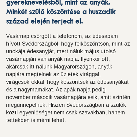
gyereknevelésből, mint az anyák.
Minkét szülő köszöntése a huszadik
század elején terjedt el.
Vasárnap csörgött a telefonom, az édesapám
hívott Svédországból, hogy felköszöntsön, mint az
unokája édesanyját, mert náluk május utolsó
vasárnapján van anyák napja. Ilyenkor ott,
akárcsak itt nálunk Magyarországon, anyák
napjára megtelnek az üzletek virággal,
virágcsokrokkal, hogy köszöntsék az édesanyákat
és a nagymamákat. Az apák napja pedig
november második vasárnapjára esik, amit szintén
megünnepelnek. Hiszen Svédországban a szülők
közti egyenlőséget nem csak szavakban, hanem
tettekben is mérni lehet.