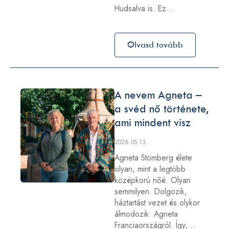
Hudsalva is. Ez…
Olvasd tovább
A nevem Agneta –
a svéd nő története,
ami mindent visz
2026.05.13.
Agneta Stömberg élete
olyan, mint a legtöbb
középkorú nőé. Olyan
semmilyen. Dolgozik,
háztartást vezet és olykor
álmodozik. Agneta
Franciaországról. Így,…