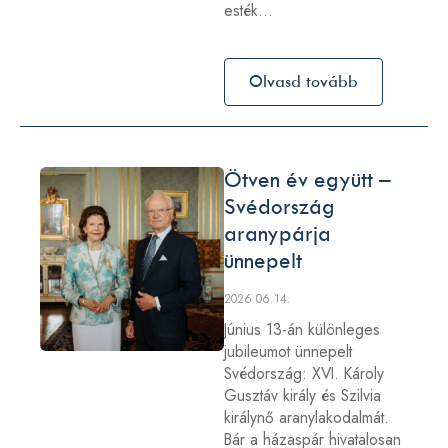
esték…
Olvasd tovább
Ötven év együtt –
Svédország
aranypárja
ünnepelt
2026.06.14.
Június 13-án különleges
jubileumot ünnepelt
Svédország: XVI. Károly
Gusztáv király és Szilvia
királynő aranylakodalmát.
Bár a házaspár hivatalosan