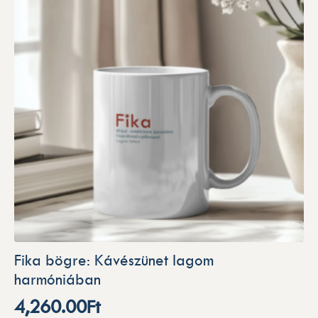
Fika bögre: Kávészünet lagom
harmóniában
4,260.00
Ft