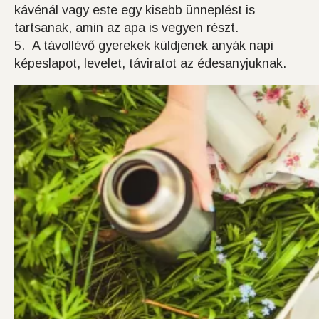
kávénál vagy este egy kisebb ünneplést is
tartsanak, amin az apa is vegyen részt.
5. A távollévő gyerekek küldjenek anyák napi
képeslapot, levelet, táviratot az édesanyjuknak.