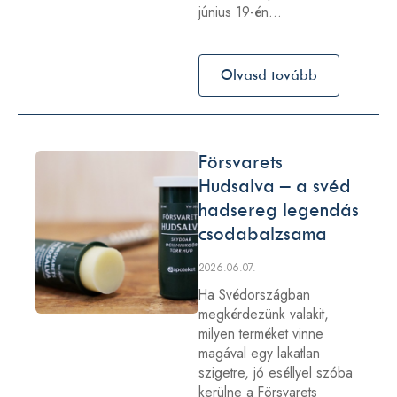
június 19-én…
Olvasd tovább
Försvarets
Hudsalva – a svéd
hadsereg legendás
csodabalzsama
2026.06.07.
Ha Svédországban
megkérdezünk valakit,
milyen terméket vinne
magával egy lakatlan
szigetre, jó eséllyel szóba
kerülne a Försvarets