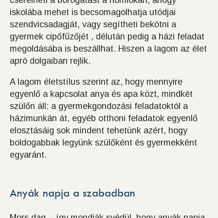
cserélheti a borogatást a homlokán, ahogy
iskolába mehet is becsomagolhatja utódjai
szendvicsadagját, vagy segítheti bekötni a
gyermek cipőfűzőjét , délután pedig a házi feladat
megoldásába is beszállhat. Hiszen a lagom az élet
apró dolgaiban rejlik.
A lagom életstílus szerint az, hogy mennyire
egyenlő a kapcsolat anya és apa közt, mindkét
szülőn áll: a gyermekgondozási feladatoktól a
házimunkán át, egyéb otthoni feladatok egyenlő
elosztásáig sok mindent tehetünk azért, hogy
boldogabbak legyünk szülőként és gyermekként
egyaránt.
Anyák napja a szabadban
Mors dag – így mondják svédül, hogy anyák napja.