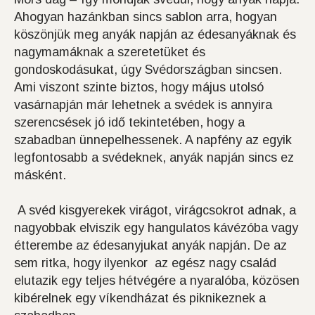
Ahogyan hazánkban sincs sablon arra, hogyan
köszönjük meg anyák napján az édesanyáknak és
nagymamáknak a szeretetüket és
gondoskodásukat, úgy Svédországban sincsen.
Ami viszont szinte biztos, hogy május utolsó
vasárnapján már lehetnek a svédek is annyira
szerencsések jó idő tekintetében, hogy a
szabadban ünnepelhessenek. A napfény az egyik
legfontosabb a svédeknek, anyák napján sincs ez
másként.
A svéd kisgyerekek virágot, virágcsokrot adnak, a
nagyobbak elviszik egy hangulatos kávézóba vagy
étterembe az édesanyjukat anyák napján. De az
sem ritka, hogy ilyenkor az egész nagy család
elutazik egy teljes hétvégére a nyaralóba, közösen
kibérelnek egy víkendházat és piknikeznek a