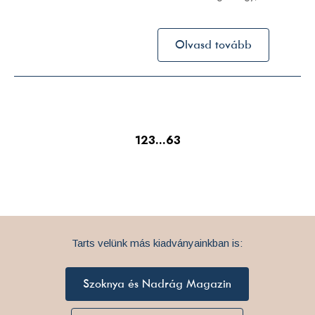
Olvasd tovább
1
2
3
…
63
Tarts velünk más kiadványainkban is:
Szoknya és Nadrág Magazin