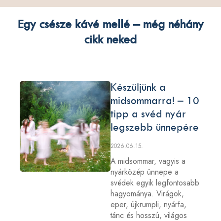
Egy csésze kávé mellé – még néhány
cikk neked
Készüljünk a
midsommarra! – 10
tipp a svéd nyár
legszebb ünnepére
2026.06.15.
A midsommar, vagyis a
nyárközép ünnepe a
svédek egyik legfontosabb
hagyománya. Virágok,
eper, újkrumpli, nyárfa,
tánc és hosszú, világos