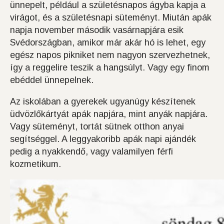
ünnepelt, például a születésnapos ágyba kapja a
virágot, és a születésnapi süteményt. Miután apák
napja november második vasárnapjára esik
Svédországban, amikor már akár hó is lehet, egy
egész napos pikniket nem nagyon szervezhetnek,
így a reggelire teszik a hangsúlyt. Vagy egy finom
ebéddel ünnepelnek.
Az iskolában a gyerekek ugyanúgy készítenek
üdvözlőkártyát apák napjára, mint anyák napjára.
Vagy süteményt, tortát sütnek otthon anyai
segítséggel. A leggyakoribb apák napi ajándék
pedig a nyakkendő, vagy valamilyen férfi
kozmetikum.