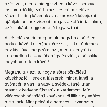
azért van, mert a hideg vízben a kávé csersava
lassan oldódik, ezért nincs keserű mellékíze.
Viszont hideg kávénak az eszpresszó kávéjukat
ajánlják, aminek viszont magas a koffein tartalma,
ezért inkább reggelente jó fogyasztani.
A kóstolás során megtudtuk, hogy ha a sötéten
pörkölt kávét keserűnek érezzük, akkor érdemes
egy kis sóval megszórni azt, mert az enyhíti a
kellemetlen ízt – valóban így éreztük, a só sokkal
lágyabbá tette a kávét!
Megtanultuk azt is, hogy a sötét pörkölésű
kávékhoz jól illenek a fűszerek, mint a fahéj, a
gyömbér, a vanília vagy a svédek, fahéj utáni
második kedvenc fűszerük a kardamom. Míg
világosabb pörkölésű kávékhoz jól illik a gyümölcs,
a citrusok. Mint például a narancs. Ugyanazt a