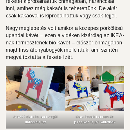
feketét kipróbálhattuk önmagában, naranccsal
inni, amihez még kakaót is tehetettünk. De akár
csak kakaóval is kipróbálhattuk vagy csak tejjel.
Nagy meglepetés volt amikor a közepes pörkölésű
ugandai kávét – ezen a vidéken kizárólag az IKEA-
nak termesztenek bio kávét – először önmagában,
majd friss áfonyabogyók mellé ittuk, ami szintén
megváltoztatta a fekete ízét.
A svéd dala ló, ami végül
Dala lovak kékben és
unikornis lett
pirosban is jól mutatnak