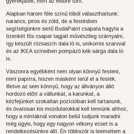
gyerekjáték, mint az elsőre tűnt.
Alapban három féle színű lóból választhattunk:
narancs, piros és zöld, de a festésben
segítségünkre siető BudaPaint csapata hagyta a
tizenkét fős csapat tagjait művészileg szárnyalni,
így készült rózsaszín dala ló is, unikornis szarvval
és az IKEA színeiben pompázó kék-sárga dala ló
is.
Vászonra egyébként nem olyan könnyű festeni,
mint papírra, hiszen másként terül el a festék.
Illetve az sem könnyű, hogy az állványon álló
hordozó előtt a vállunkat, a karunkat, a
kézfejünket szokatlan pozícióban kell tartanunk,
és óvatosan kis mozdulatokkal kell tennünk ahhoz,
hogy a mintáknál vonalon belül tudjunk maradni
még úgyis, hogy egy nagyon vékony ecset is a
rendelkezésünkre állt. Én többször is leemeltem a