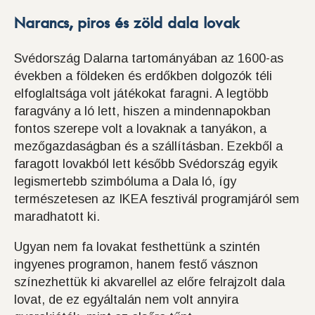
Narancs, piros és zöld dala lovak
Svédország Dalarna tartományában az 1600-as
években a földeken és erdőkben dolgozók téli
elfoglaltsága volt játékokat faragni. A legtöbb
faragvány a ló lett, hiszen a mindennapokban
fontos szerepe volt a lovaknak a tanyákon, a
mezőgazdaságban és a szállításban. Ezekből a
faragott lovakból lett később Svédország egyik
legismertebb szimbóluma a Dala ló, így
természetesen az IKEA fesztivál programjáról sem
maradhatott ki.
Ugyan nem fa lovakat festhettünk a szintén
ingyenes programon, hanem festő vásznon
színezhettük ki akvarellel az előre felrajzolt dala
lovat, de ez egyáltalán nem volt annyira