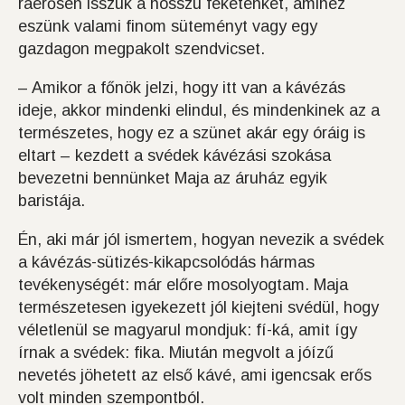
ráérősen isszuk a hosszú feketénket, amihez
eszünk valami finom süteményt vagy egy
gazdagon megpakolt szendvicset.
– Amikor a főnök jelzi, hogy itt van a kávézás
ideje, akkor mindenki elindul, és mindenkinek az a
természetes, hogy ez a szünet akár egy óráig is
eltart – kezdett a svédek kávézási szokása
bevezetni bennünket Maja az áruház egyik
baristája.
Én, aki már jól ismertem, hogyan nevezik a svédek
a kávézás-sütizés-kikapcsolódás hármas
tevékenységét: már előre mosolyogtam. Maja
természetesen igyekezett jól kiejteni svédül, hogy
véletlenül se magyarul mondjuk: fí-ká, amit így
írnak a svédek: fika. Miután megvolt a jóízű
nevetés jöhetett az első kávé, ami igencsak erős
volt minden szempontból.