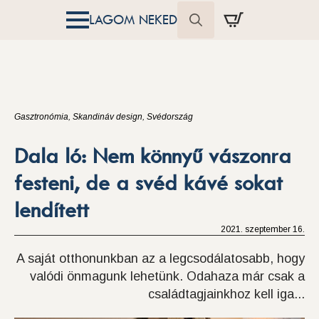
LAGOM NEKED
Search
for:
Gasztronómia
Skandináv design
Svédország
Dala ló: Nem könnyű vászonra
festeni, de a svéd kávé sokat
lendített
2021. szeptember 16.
A saját otthonunkban az a legcsodálatosabb, hogy
valódi önmagunk lehetünk. Odahaza már csak a
családtagjainkhoz kell iga...