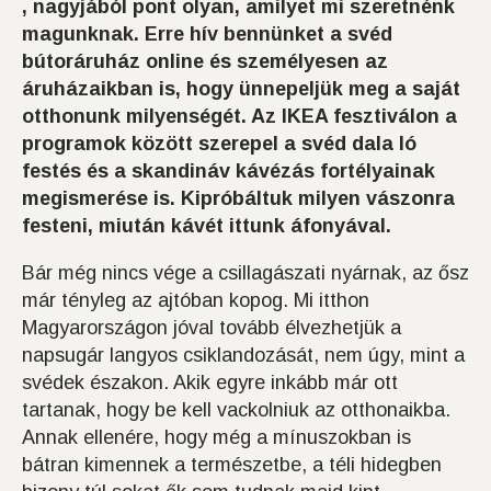
, nagyjából pont olyan, amilyet mi szeretnénk
magunknak. Erre hív bennünket a svéd
bútoráruház online és személyesen az
áruházaikban is, hogy ünnepeljük meg a saját
otthonunk milyenségét. Az IKEA fesztiválon a
programok között szerepel a svéd dala ló
festés és a skandináv kávézás fortélyainak
megismerése is. Kipróbáltuk milyen vászonra
festeni, miután kávét ittunk áfonyával.
Bár még nincs vége a csillagászati nyárnak, az ősz
már tényleg az ajtóban kopog. Mi itthon
Magyarországon jóval tovább élvezhetjük a
napsugár langyos csiklandozását, nem úgy, mint a
svédek északon. Akik egyre inkább már ott
tartanak, hogy be kell vackolniuk az otthonaikba.
Annak ellenére, hogy még a mínuszokban is
bátran kimennek a természetbe, a téli hidegben