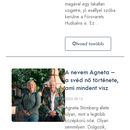
magával egy lakatlan
szigetre, jó eséllyel szóba
kerülne a Försvarets
Hudsalva is. Ez…
Olvasd tovább
A nevem Agneta –
a svéd nő története,
ami mindent visz
2026.05.13.
Agneta Stömberg élete
olyan, mint a legtöbb
középkorú nőé. Olyan
semmilyen. Dolgozik,