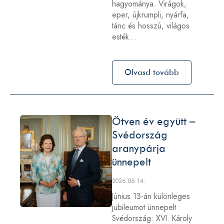
hagyománya. Virágok,
eper, újkrumpli, nyárfa,
tánc és hosszú, világos
esték…
Olvasd tovább
Ötven év együtt –
Svédország
aranypárja
ünnepelt
2026.06.14.
Június 13-án különleges
jubileumot ünnepelt
Svédország: XVI. Károly