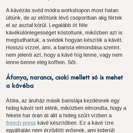
A kávézás svéd módra workshopon most hatan
ültünk, de az előttünk lévő csoportban alig fértek
el az asztal körül. Legalább öt féle
kávékülönlegességet kóstoltunk, miközben azt is
megtudhattuk, a svédek hogyan készítik a kávét.
Hosszú vízzel, ami, a barista elmondása szerint,
nem jelenti azt, hogy a kávé híg lenne, vagy nem
lenne benne elég koffein. Sőt.
Áfonya, narancs, csoki mellett só is mehet
a kávéba
Attila, az áruház másik baristája kezdésnek egy
hideg kávét tett elénk, miközben elmondta, hogy a
fekete hat órán át állt a hideg szűrt vízben a
french-press
kávé készítőben. Ez a kávé ízre
egyáltalán nem érződött erősnek, ami kiderült