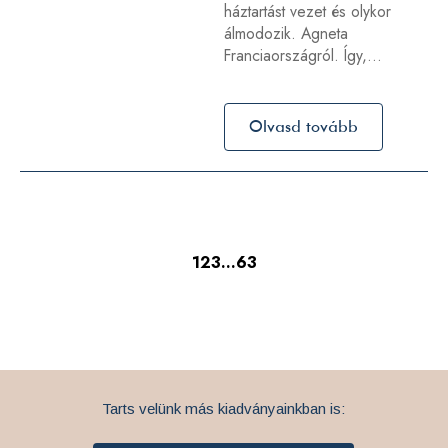
háztartást vezet és olykor
álmodozik. Agneta
Franciaországról. Így,…
Olvasd tovább
1
2
3
…
63
Tarts velünk más kiadványainkban is: