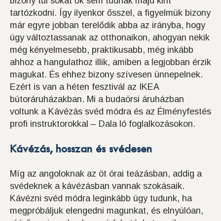
bizony túl sokat ők sem tudnak majd kint
tartózkodni. Így ilyenkor ősszel, a figyelmük bizony
már egyre jobban terelődik abba az irányba, hogy
úgy változtassanak az otthonaikon, ahogyan nekik
még kényelmesebb, praktikusabb, még inkább
ahhoz a hangulathoz illik, amiben a legjobban érzik
magukat. És ehhez bizony szívesen ünnepelnek.
Ezért is van a héten fesztivál az IKEA
bútoráruházakban. Mi a budaörsi áruházban
voltunk a Kávézás svéd módra és az Élményfestés
profi instruktorokkal – Dala ló foglalkozásokon.
Kávézás, hosszan és svédesen
Míg az angoloknak az öt órai teázásban, addig a
svédeknek a kávézásban vannak szokásaik.
Kávézni svéd módra leginkább úgy tudunk, ha
megpróbáljuk elengedni magunkat, és elnyúlóan,