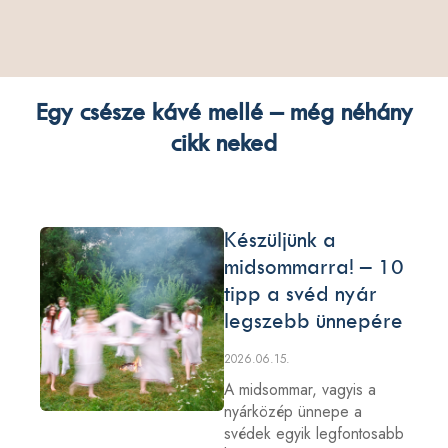
Egy csésze kávé mellé – még néhány
cikk neked
Készüljünk a
midsommarra! – 10
tipp a svéd nyár
legszebb ünnepére
2026.06.15.
A midsommar, vagyis a
nyárközép ünnepe a
svédek egyik legfontosabb