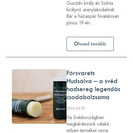
Gusztáv király és Szilvia
királynő aranylakodalmát.
Bár a házaspár hivatalosan
június 19-én…
Olvasd tovább
Försvarets
Hudsalva – a svéd
hadsereg legendás
csodabalzsama
2026.06.07.
Ha Svédországban
megkérdezünk valakit,
milyen terméket vinne