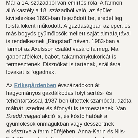
Már a 14. századból van említés róla. A farmon
álló kastély a 18. századból való, az épület
kivitelezése 1893-ban fejeződött be, eredetileg
lóistállóként működött. A gazdaságban az eper, és
más bogyós gyümölcsök mellett saját almafajtával
is rendelkeznek „Ringstad” néven. 1983-ban a
farmot az Axelsson család vásárolta meg. Ma
gabonaféléket, babot, takarmánykukoricát is
termesztenek. Disznókat is tartanak, szállásra
lovakat is fogadnak.
Az
Eriksgårdenben
évszázadokon át
hagyományos gazdálkodás folyt sertés- és
tehéntartással, 1987-ben ültettek szamócát, azóta
málnát, szedret és áfonyát is termesztenek. Van
Szedd magad
akció is, és kóstolhatóak a
gyümölcsök önmagukban vagy desszertnek
elkészítve a farm büféjében. Anna-Karin és Nils-