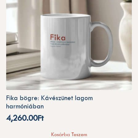
Fika bögre: Kávészünet lagom
harmóniában
4,260.00
Ft
Kosárba Teszem