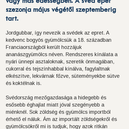
vagy más édességben. A svéd eper
szezonja május végétől szeptemberig
tart.
Jordgubbar, így nevezik a svédek az epret. A
kedvenc bogyós gyümölcsük a 18. században
Franciaországból került hozzájuk
ananászgyümölcs néven. Rendszeres kínálata a
nyári ünnepi asztaloknak, szeretik önmagában,
cukorral és tejszínhabbal kínálva, fagylaltnak
elkészítve, lekvárnak főzve, süteményekbe sütve
és koktélnak is.
Svédország mezőgazdasága a hidegebb és
esősebb éghajlat miatt jóval szegényebb a
miénknél. Sok zöldség és gyümölcs importból
érhető el náluk. Ám az importált zöldségekről és
gyümölcsökről mi is tudjuk, hogy azok ritkán