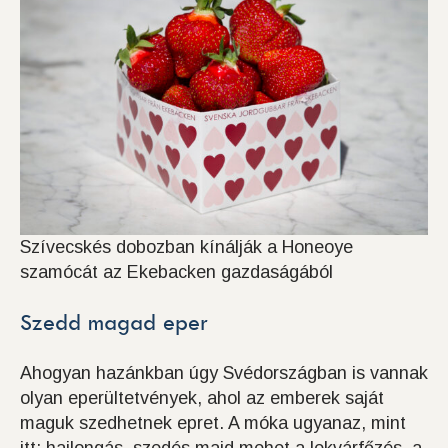
Szívecskés dobozban kínálják a Honeoye
szamócát az Ekebacken gazdaságából
Szedd magad eper
Ahogyan hazánkban úgy Svédországban is vannak
olyan eperültetvények, ahol az emberek saját
maguk szedhetnek epret. A móka ugyanaz, mint
itt: hajlongás, szedés majd mehet a lekvárfőzés, a