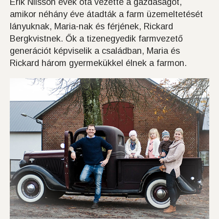
Erik Nilsson évek óta vezette a gazdaságot,
amikor néhány éve átadták a farm üzemeltetését
lányuknak, Maria-nak és férjének, Rickard
Bergkvistnek. Ők a tizenegyedik farmvezető
generációt képviselik a családban, Maria és
Rickard három gyermekükkel élnek a farmon.