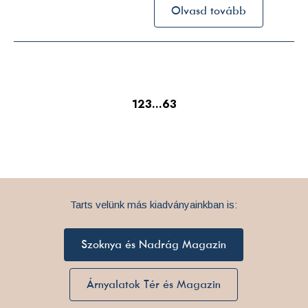
Olvasd tovább
1
2
3
…
63
Tarts velünk más kiadványainkban is:
Szoknya és Nadrág Magazin
Árnyalatok Tér és Magazin