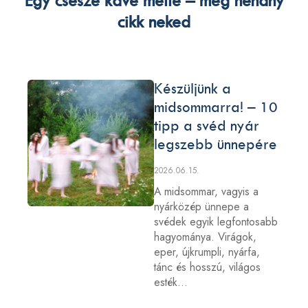
Egy csésze kávé mellé – még néhány
cikk neked
Készüljünk a
midsommarra! – 10
tipp a svéd nyár
legszebb ünnepére
2026.06.15.
A midsommar, vagyis a
nyárközép ünnepe a
svédek egyik legfontosabb
hagyománya. Virágok,
eper, újkrumpli, nyárfa,
tánc és hosszú, világos
esték…