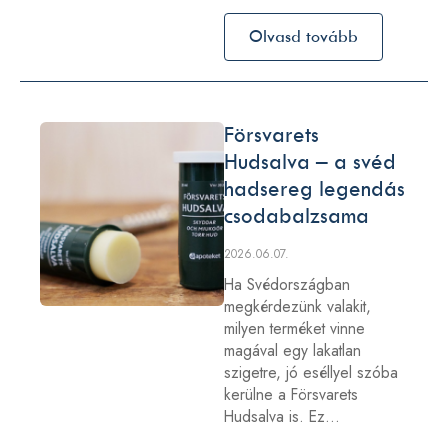
Olvasd tovább
Försvarets
Hudsalva – a svéd
hadsereg legendás
csodabalzsama
2026.06.07.
Ha Svédországban
megkérdezünk valakit,
milyen terméket vinne
magával egy lakatlan
szigetre, jó eséllyel szóba
kerülne a Försvarets
Hudsalva is. Ez…