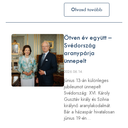
Olvasd tovább
Ötven év együtt –
Svédország
aranypárja
ünnepelt
2026.06.14.
Június 13-án különleges
jubileumot ünnepelt
Svédország: XVI. Károly
Gusztáv király és Szilvia
királynő aranylakodalmát.
Bár a házaspár hivatalosan
június 19-én…