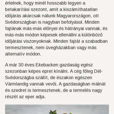
érlelnek, hogy minél hosszabb legyen a
betakarítási szezont, amit a kiszámíthatatlan
időjárás akárcsak nálunk Magyarországon, ott
Svédországban is nagyban befolyásol. Minden
fajtának más-más előnyei és hátrányai vannak, és
más-más módon képesek ellenállni a különböző
időjárási viszonyoknak. Minden fajtát a szabadban
termesztenek, nem üvegházakban vagy más
alternatív módon.
A már 30 éves Ekebacken gazdaság egész
szezonban képes epret kínálni. A cég főleg Dél-
Svédországba szállít, de északon egészen
Värmlandig vannak vevői. A gazdaságban málnát
és szedret is termesztenek, de a termelés nagy
részét az eper adja.