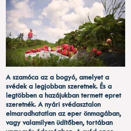
A szamóca az a bogyó, amelyet a
svédek a legjobban szeretnek. És a
legtöbben a hazájukban termett epret
szeretnék. A nyári svédasztalon
elmaradhatatlan az eper önmagában,
vagy valamilyen üdítőben, tortában