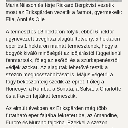
Maria Nilsson és férje Rickard Bergkvist vezetik
most az Eriksgården vezetik a farmot, gyermekeik:
Ella, Anni és Olle
A termesztés 18 hektáron folyik, ebből 6 hektár
úgynevezett üvegházi alagútültetvény, 5 hektáron
eper és 1 hektáron málnát termesztenek, hogy a
bogyók kiváló minőségét az időjárástól függetlenül
fenntartsák, főleg az esőtől és a szürkepenésztől
védjék azokat. Az alagutak lehetővé teszik a
szezon meghosszabbítását is. Május végétől a
fagy beköszöntéig szedik az epret. Főleg a
Honeoye, a Rumba, a Sonata, a Salsa, a Charlotte
és a Favori fajtákat termesztik.
Az elmúlt években az Eriksgården még több
futatható eper fajtába fektetett be, az Amandine,
Furore és Murano fajokba. Ezekkel a szezon