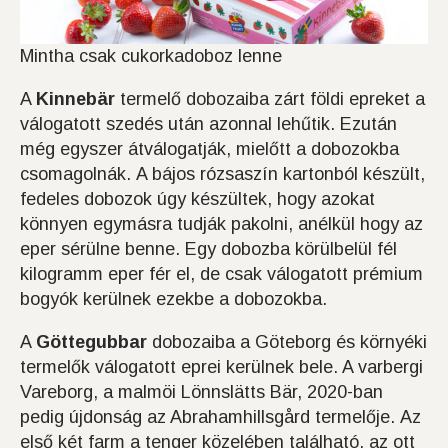
Mintha csak cukorkadoboz lenne
A
Kinnebär
termelő dobozaiba zárt földi epreket a
válogatott szedés után azonnal lehűtik. Ezután
még egyszer átválogatják, mielőtt a dobozokba
csomagolnák. A bájos rózsaszín kartonból készült,
fedeles dobozok úgy készültek, hogy azokat
könnyen egymásra tudják pakolni, anélkül hogy az
eper sérülne benne. Egy dobozba körülbelül fél
kilogramm eper fér el, de csak válogatott prémium
bogyók kerülnek ezekbe a dobozokba.
A
Göttegubbar
dobozaiba a Göteborg és környéki
termelők válogatott eprei kerülnek bele. A varbergi
Vareborg, a malmöi Lönnslätts Bär, 2020-ban
pedig újdonság az Abrahamhillsgård termelője. Az
első két farm a tenger közelében található, az ott