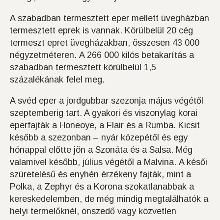
A szabadban termesztett eper mellett üvegházban
termesztett eprek is vannak. Körülbelül 20 cég
termeszt epret üvegházakban, összesen 43 000
négyzetméteren. A 266 000 kilós betakarítás a
szabadban termesztett körülbelül 1,5
százalékának felel meg.
A svéd eper a jordgubbar szezonja május végétől
szeptemberig tart. A gyakori és viszonylag korai
eperfajták a Honeoye, a Flair és a Rumba. Kicsit
később a szezonban – nyár közepétől és egy
hónappal előtte jön a Szonáta és a Salsa. Még
valamivel később, július végétől a Malvina. A késői
szüretelésű és enyhén érzékeny fajták, mint a
Polka, a Zephyr és a Korona szokatlanabbak a
kereskedelemben, de még mindig megtalálhatók a
helyi termelőknél, önszedő vagy közvetlen