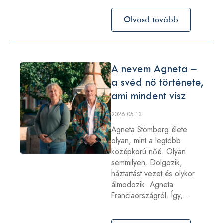
Olvasd tovább
A nevem Agneta –
a svéd nő története,
ami mindent visz
2026.05.13.
Agneta Stömberg élete
olyan, mint a legtöbb
középkorú nőé. Olyan
semmilyen. Dolgozik,
háztartást vezet és olykor
álmodozik. Agneta
Franciaországról. Így,…