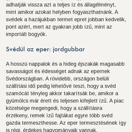
adhatják vissza azt a teljes íz és állagélményt,
mint amikor azokat helyben fogyaszthatnánk. A
svédek a hazájukban termet epret jobban kedvelik,
pont azért, mert az gyakran jobb ízű, mint az
importált bogyók.
Svédül az eper: jordgubbar
A hosszú nappalok és a hideg éjszakák magasabb
savasságot és édességet adnak az epernek
Svédországban. A rövidebb, országon belüli
szállítási idő pedig lehetővé teszi, hogy a svéd
szamócát tényleg akkor takarítsák be, amikor a
gyümölcs már érett és teljesen kifejlett ízű. A piac
közelsége megengedi, hogy a szállításra
érzékeny, remek ízű fajtákat egyre több svéd
gazda termeszthesse. Az eper termesztésének így
is régi, érdekes hagyományaik vannak.