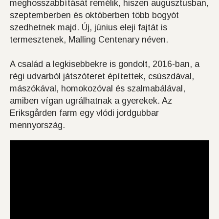
meghosszabbítását remélik, hiszen augusztusban,
szeptemberben és októberben több bogyót
szedhetnek majd. Új, június eleji fajtát is
termesztenek, Malling Centenary néven.
A család a legkisebbekre is gondolt, 2016-ban, a
régi udvarból játszóteret építettek, csúszdával,
mászókával, homokozóval és szalmabálával,
amiben vígan ugrálhatnak a gyerekek. Az
Eriksgården farm egy vlódi jordgubbar
mennyország.