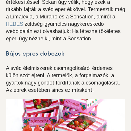
értékesítéssel. Sokan úgy vélik, hogy ezek a
ritkább fajták a svéd eper ékkövei. Termesztik még
a Limalexia, a Murano és a Sonsation, amiről a
HEBES
zöldség-gyümölcs nagykereskedő
weboldalán ezt olvashatjuk: Ha létezne tökéletes
eper, úgy nézne ki, mint a Sonsation.
Bájos epres dobozok
A svéd élelmiszerek csomagolásáról érdemes
külön szót ejteni. A termelők, a forgalmazók, a
gyártók nagy gondot fordítanak a csomagolásra.
Az eprek esetében sincs ez másként.