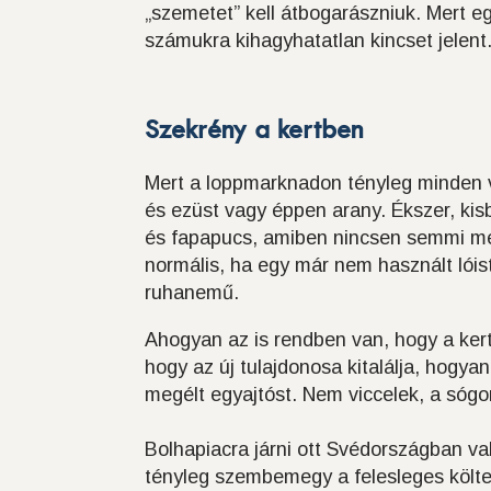
„szemetet” kell átbogarászniuk. Mert 
számukra kihagyhatatlan kincset jelent
Szekrény a kertben
Mert a loppmarknadon tényleg minden va
és ezüst vagy éppen arany. Ékszer, kisb
és fapapucs, amiben nincsen semmi meg
normális, ha egy már nem használt lóist
ruhanemű.
Ahogyan az is rendben van, hogy a ker
hogy az új tulajdonosa kitalálja, hogyan
megélt egyajtóst. Nem viccelek, a sógo
Bolhapiacra járni ott Svédországban va
tényleg szembemegy a felesleges költe