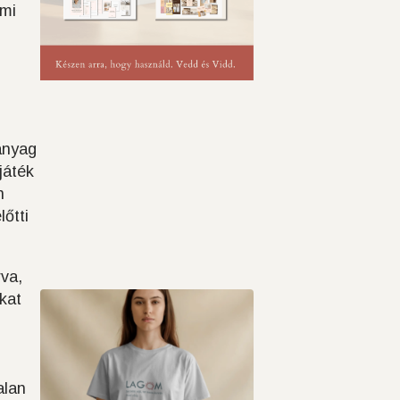
ami
anyag
játék
n
őtti
rva,
okat
alan