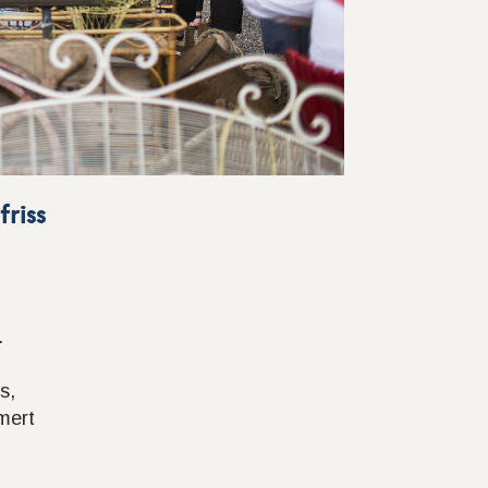
riss
.
s,
mert