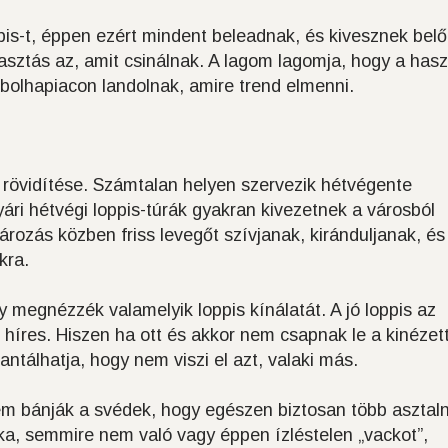
pis-t, éppen ezért mindent beleadnak, és kivesznek belő
sztás az, amit csinálnak. A lagom lagomja, hogy a hasz
olhapiacon landolnak, amire trend elmenni.
 rövidítése. Számtalan helyen szervezik hétvégente
ári hétvégi loppis-túrák gyakran kivezetnek a városból
ározás közben friss levegőt szívjanak, kiránduljanak, és
kra.
y megnézzék valamelyik loppis kínálatát. A jó loppis az
l híres. Hiszen ha ott és akkor nem csapnak le a kinézet
ntálhatja, hogy nem viszi el azt, valaki más.
em bánják a svédek, hogy egészen biztosan több asztaln
a, semmire nem való vagy éppen ízléstelen „vackot”,