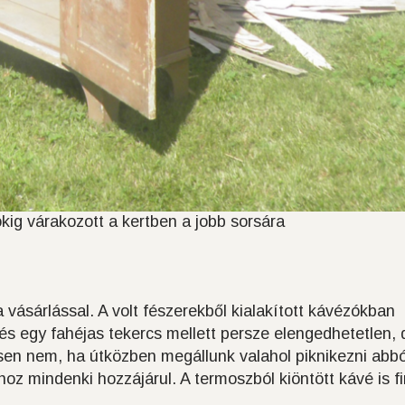
kig várakozott a kertben a jobb sorsára
 vásárlással. A volt fészerekből kialakított kávézókban
és egy fahéjas tekercs mellett persze elengedhetetlen, 
sen nem, ha útközben megállunk valahol piknikezni abbó
hoz mindenki hozzájárul. A termoszból kiöntött kávé is f