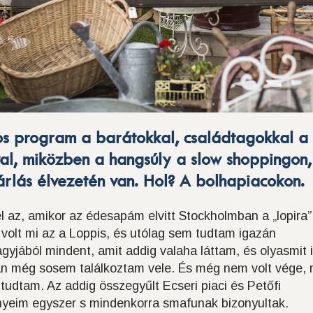
s program a barátokkal, családtagokkal a f
val, miközben a hangsúly a slow shoppingon,
árlás élvezetén van. Hol? A bolhapiacokon.
 az, amikor az édesapám elvitt Stockholmban a „lopira”
olt mi az a Loppis, és utólag sem tudtam igazán
agyjából mindent, amit addig valaha láttam, és olyasmit i
ban még sosem találkoztam vele. És még nem volt vége, 
 tudtam. Az addig összegyűlt Ecseri piaci és Petőfi
nyeim egyszer s mindenkorra smafunak bizonyultak.