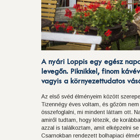
A nyári Loppis egy egész napo
levegőn. Piknikkel, finom kávé
vagyis a környezettudatos vás
Az első svéd élményeim között szerepel
Tizennégy éves voltam, és gőzöm nem v
összefoglalni, mi mindent láttam ott. N
amiről tudtam, hogy létezik, de koráb
azzal is találkoztam, amit elképzelni se
Csarnokban rendezett bolhapiaci élmé