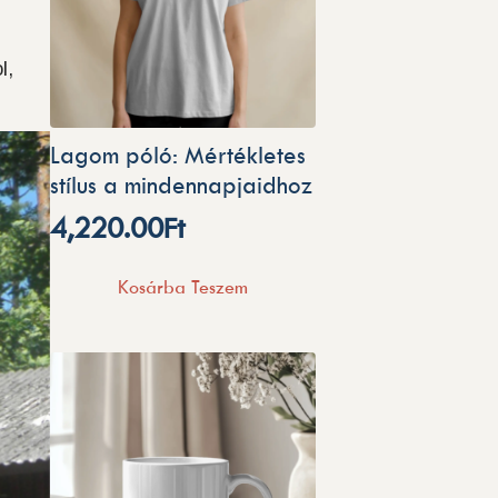
l,
Lagom póló: Mértékletes
stílus a mindennapjaidhoz
4,220.00
Ft
Kosárba Teszem