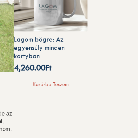
Lagom bögre: Az
egyensúly minden
kortyban
4,260.00
Ft
Kosárba Teszem
de az
l,
inom.