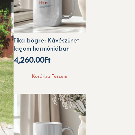
Fika bögre: Kávészünet
lagom harmóniában
4,260.00
Ft
Kosárba Teszem