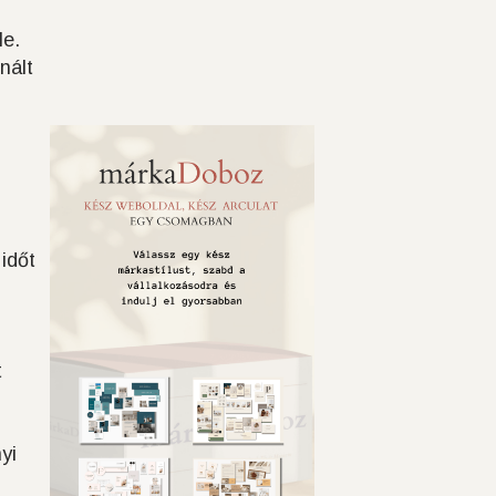
le.
nált
 időt
t
yi