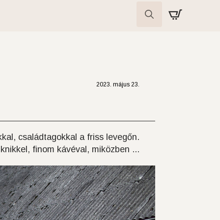
Search
for:
2023. május 23.
al, családtagokkal a friss levegőn.
iknikkel, finom kávéval, miközben ...