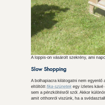
A loppis-on vásárolt szekrény, ami napo
Slow Shopping
A bolhapiacra kilátogatni nem egyenlő a
eltöltött
fika-szünetek
egy ízletes kávé 
sem a pénzköltésről szól. Akkor különö
amit otthonról viszünk, ha a svédasztal