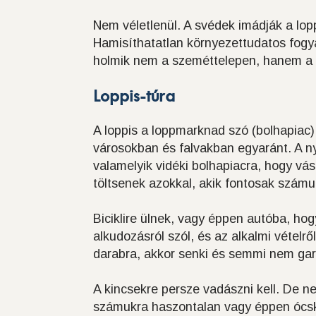
Nem véletlenül. A svédek imádják a lop
Hamisíthatatlan környezettudatos fogya
holmik nem a szeméttelepen, hanem a b
Loppis-túra
A loppis a loppmarknad szó (bolhapiac)
városokban és falvakban egyaránt. A ny
valamelyik vidéki bolhapiacra, hogy vás
töltsenek azokkal, akik fontosak számu
Biciklire ülnek, vagy éppen autóba, hog
alkudozásról szól, és az alkalmi vételrő
darabra, akkor senki és semmi nem gara
A kincsekre persze vadászni kell. De n
számukra haszontalan vagy éppen ócsk