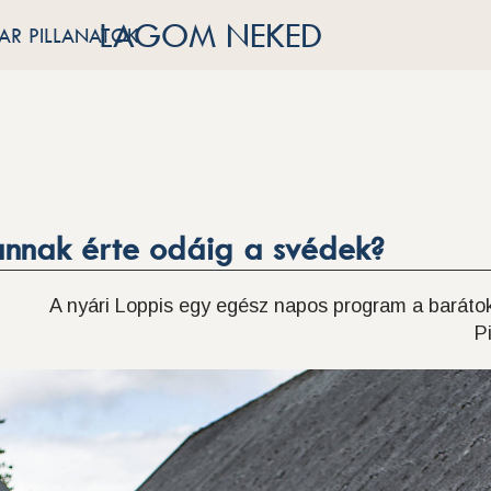
LAGOM NEKED
R PILLANATOK
annak érte odáig a svédek?
A nyári Loppis egy egész napos program a barátokk
P