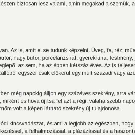
egészen biztosan lesz valami, amin megakad a szemük, 
.
n. Az is, amit el se tudunk képzelni. Üveg, fa, réz, mű
útor, nagy bútor, porcelánzsiráf, gyerekruha, festmény, 
lepő. az sem, ha az éppen kétszáz éves. Az is teljese
állóból egyszer csak előkerül egy múlt századi vagy azel
tben még napokig álljon egy
százéves
szekrény, arra vá
, miként és hová újítsa fel azt a régi, valaha szebb nap
rnőm volt a képen látható szekrény új tulajdonosa.
lódi kincsvadászat, és ami a legjobb az egészben, hogy
kezéssel, a felhalmozással, a plázázással és a haszont