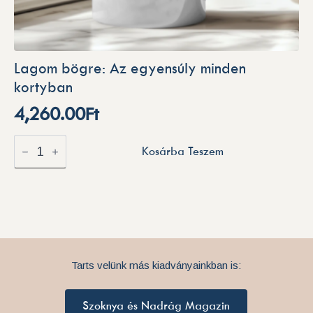
Lagom bögre: Az egyensúly minden
kortyban
4,260.00
Ft
Lagom
Kosárba Teszem
bögre:
Az
egyensúly
minden
kortyban
mennyiség
Tarts velünk más kiadványainkban is:
Szoknya és Nadrág Magazin