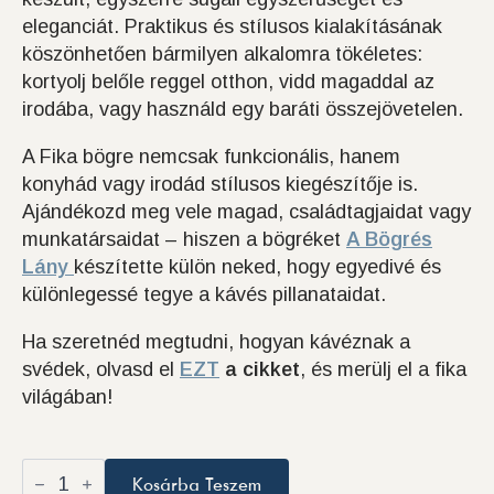
eleganciát. Praktikus és stílusos kialakításának
köszönhetően bármilyen alkalomra tökéletes:
kortyolj belőle reggel otthon, vidd magaddal az
irodába, vagy használd egy baráti összejövetelen.
A Fika bögre nemcsak funkcionális, hanem
konyhád vagy irodád stílusos kiegészítője is.
Ajándékozd meg vele magad, családtagjaidat vagy
munkatársaidat – hiszen a bögréket
A Bögrés
Lány
készítette külön neked, hogy egyedivé és
különlegessé tegye a kávés pillanataidat.
Ha szeretnéd megtudni, hogyan kávéznak a
svédek, olvasd el
EZT
a cikket
, és merülj el a fika
világában!
Fika
Kosárba Teszem
bögre: