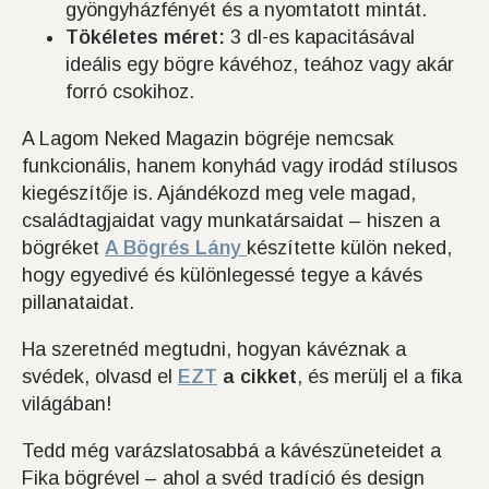
gyöngyházfényét és a nyomtatott mintát.
Tökéletes méret:
3 dl-es kapacitásával
ideális egy bögre kávéhoz, teához vagy akár
forró csokihoz.
A Lagom Neked Magazin bögréje nemcsak
funkcionális, hanem konyhád vagy irodád stílusos
kiegészítője is. Ajándékozd meg vele magad,
családtagjaidat vagy munkatársaidat – hiszen a
bögréket
A Bögrés Lány
készítette külön neked,
hogy egyedivé és különlegessé tegye a kávés
pillanataidat.
Ha szeretnéd megtudni, hogyan kávéznak a
svédek, olvasd el
EZT
a cikket
, és merülj el a fika
világában!
Tedd még varázslatosabbá a kávészüneteidet a
Fika bögrével – ahol a svéd tradíció és design