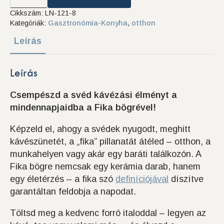
Kávészünet
Cikkszám:
LN-121-8
lagom
harmóniában
Kategóriák:
Gasztronómia-Konyha
,
otthon
mennyiség
Leírás
Leírás
Csempészd a svéd kávézási élményt a
mindennapjaidba a Fika bögrével!
Képzeld el, ahogy a svédek nyugodt, meghitt
kávészünetét, a „fika” pillanatát átéled – otthon, a
munkahelyen vagy akár egy baráti találkozón. A
Fika bögre nemcsak egy kerámia darab, hanem
egy életérzés – a fika szó
definíciójával
díszítve
garantáltan feldobja a napodat.
Töltsd meg a kedvenc forró italoddal – legyen az