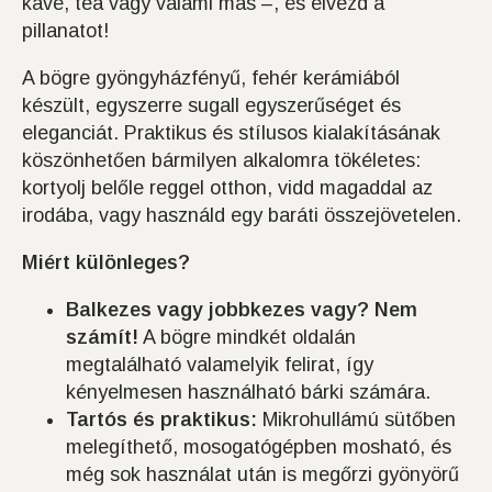
kávé, tea vagy valami más –, és élvezd a
pillanatot!
A bögre gyöngyházfényű, fehér kerámiából
készült, egyszerre sugall egyszerűséget és
eleganciát. Praktikus és stílusos kialakításának
köszönhetően bármilyen alkalomra tökéletes:
kortyolj belőle reggel otthon, vidd magaddal az
irodába, vagy használd egy baráti összejövetelen.
Miért különleges?
Balkezes vagy jobbkezes vagy? Nem
számít!
A bögre mindkét oldalán
megtalálható valamelyik felirat, így
kényelmesen használható bárki számára.
Tartós és praktikus:
Mikrohullámú sütőben
melegíthető, mosogatógépben mosható, és
még sok használat után is megőrzi gyönyörű