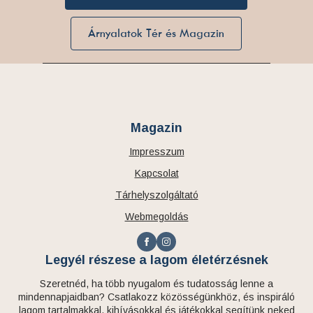
Árnyalatok Tér és Magazin
Magazin
Impresszum
Kapcsolat
Tárhelyszolgáltató
Webmegoldás
Legyél részese a lagom életérzésnek
Szeretnéd, ha több nyugalom és tudatosság lenne a
mindennapjaidban? Csatlakozz közösségünkhöz, és inspiráló
lagom tartalmakkal, kihívásokkal és játékokkal segítünk neked