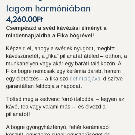
lagom harmóniában
4,260.00
Ft
Csempészd a svéd kávézási élményt a
mindennapjaidba a Fika bögrével!
Képzeld el, ahogy a svédek nyugodt, meghitt
kávészünetét, a „fika” pillanatát átéled – otthon, a
munkahelyen vagy akár egy baráti találkozón. A
Fika bögre nemcsak egy kerámia darab, hanem
egy életérzés – a fika szó
definíciójával
díszítve
garantáltan feldobja a napodat.
Töltsd meg a kedvenc forró italoddal – legyen az
kávé, tea vagy valami más –, és élvezd a
pillanatot!
A bögre gyöngyházfényű, fehér kerámiából
készült, egyszerre sugall egyszerűséget és