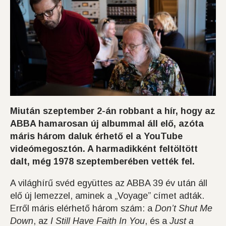
Miután szeptember 2-án robbant a hír, hogy az
ABBA hamarosan új albummal áll elő, azóta
máris három daluk érhető el a YouTube
videómegosztón. A harmadikként feltöltött
dalt, még 1978 szeptemberében vették fel.
A világhírű svéd együttes az ABBA 39 év után áll
elő új lemezzel, aminek a
„Voyage” címet adták.
Erről máris elérhető három szám: a
Don’t Shut Me
Down
, az
I Still Have Faith In You
, és a
Just a