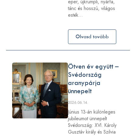
eper, újkrumpli, nyárfa,
tánc és hosszú, világos
esték…
Olvasd tovább
Ötven év együtt –
Svédország
aranypárja
ünnepelt
2026.06.14.
Június 13-án különleges
jubileumot ünnepelt
Svédország: XVI. Károly
Gusztáv király és Szilvia