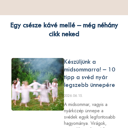
Egy csésze kávé mellé – még néhány
cikk neked
Készüljünk a
midsommarra! – 10
tipp a svéd nyár
legszebb ünnepére
2026.06.15.
A midsommar, vagyis a
nyárközép ünnepe a
svédek egyik legfontosabb
hagyománya. Virágok,