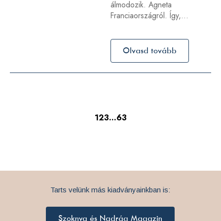
álmodozik. Agneta
Franciaországról. Így,…
Olvasd tovább
1
2
3
…
63
Tarts velünk más kiadványainkban is:
Szoknya és Nadrág Magazin