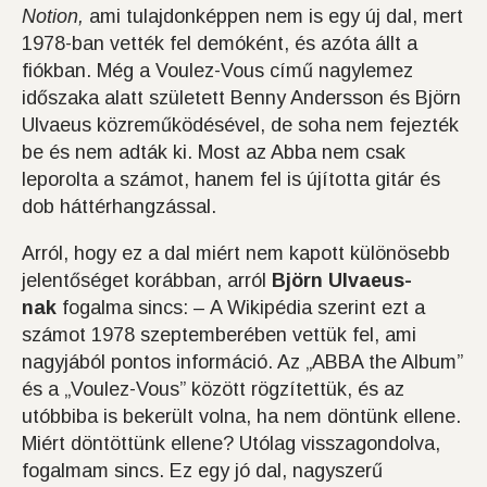
Notion,
ami tulajdonképpen nem is egy új dal, mert
1978-ban vették fel demóként, és azóta állt a
fiókban. Még a Voulez-Vous című nagylemez
időszaka alatt született Benny Andersson és Björn
Ulvaeus közreműködésével, de soha nem fejezték
be és nem adták ki. Most az Abba nem csak
leporolta a számot, hanem fel is újította gitár és
dob háttérhangzással.
Arról, hogy ez a dal miért nem kapott különösebb
jelentőséget korábban, arról
Björn Ulvaeus-
nak
fogalma sincs: – A Wikipédia szerint ezt a
számot 1978 szeptemberében vettük fel, ami
nagyjából pontos információ. Az „ABBA the Album”
és a „Voulez-Vous” között rögzítettük, és az
utóbbiba is bekerült volna, ha nem döntünk ellene.
Miért döntöttünk ellene? Utólag visszagondolva,
fogalmam sincs. Ez egy jó dal, nagyszerű