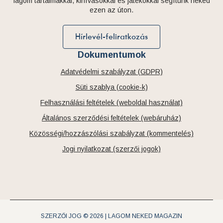
lagom tartalmakkal, kihívásokkal és játékokkal segítünk neked
ezen az úton.
Hírlevél-feliratkozás
Dokumentumok
Adatvédelmi szabályzat (GDPR)
Süti szablya (cookie-k)
Felhasználási feltételek (weboldal használat)
Általános szerződési feltételek (webáruház)
Közösségi/hozzászólási szabályzat (kommentelés)
Jogi nyilatkozat (szerzői jogok)
SZERZŐI JOG © 2026 | LAGOM NEKED MAGAZIN