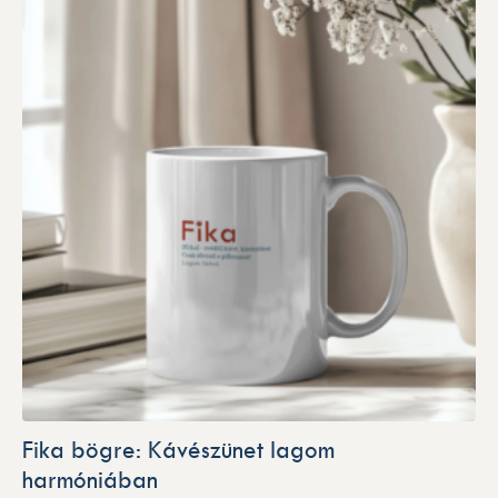
Fika bögre: Kávészünet lagom
harmóniában