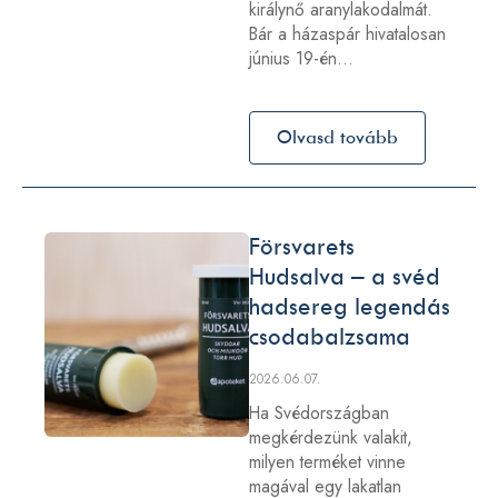
királynő aranylakodalmát.
Bár a házaspár hivatalosan
június 19-én…
Olvasd tovább
Försvarets
Hudsalva – a svéd
hadsereg legendás
csodabalzsama
2026.06.07.
Ha Svédországban
megkérdezünk valakit,
milyen terméket vinne
magával egy lakatlan