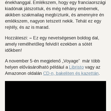
énekhanggal. Emlékszem, hogy egy franciaországi
kiadónak játszottuk, és még néhány embernek,
akikben szakmailag megbíztunk, és amennyire én
emlékszem, nagyon tetszett nekik. Tehát ez egy
rejtély, és az is marad.
Hozzáteszi:
–
Ez egy nevetségesen boldog dal,
amely remélhetőleg felvidít ezekben a sötét
időkben!
A november 5-én megjelenő „Voyage” már több
helyen elővásárolható például a
Libristo
vagy az
Amazonon oldalán
CD-n, bakeliten és kazettán
.