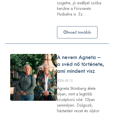
szigetre, jó eséllyel szóba
kerülne a Försvarets
Hudsalva is. Ez…
Olvasd tovább
A nevem Agneta –
a svéd nő története,
ami mindent visz
2026.05.13.
Agneta Stömberg élete
olyan, mint a legtöbb
középkorú nőé. Olyan
semmilyen. Dolgozik,
háztartást vezet és olykor