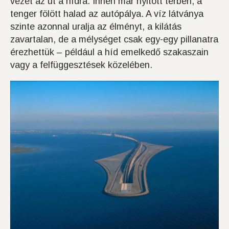
vezet az út a hídra. Innen már nyitott térben, a
tenger fölött halad az autópálya. A víz látványa
szinte azonnal uralja az élményt, a kilátás
zavartalan, de a mélységet csak egy-egy pillanatra
érezhettük – például a híd emelkedő szakaszain
vagy a felfüggesztések közelében.