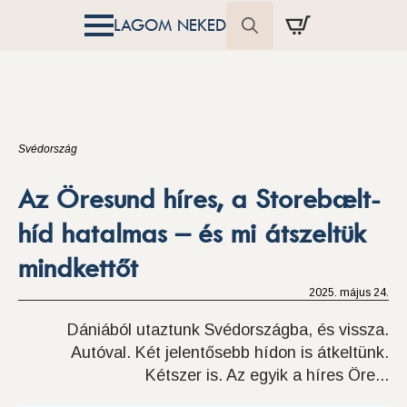
LAGOM NEKED
Search
for:
Svédország
Az Öresund híres, a Storebælt-
híd hatalmas – és mi átszeltük
mindkettőt
2025. május 24.
Dániából utaztunk Svédországba, és vissza.
Autóval. Két jelentősebb hídon is átkeltünk.
Kétszer is. Az egyik a híres Öre...