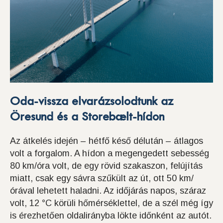
Oda-vissza elvarázsolodtunk az
Öresund és a Storebælt-hídon
Az átkelés idején – hétfő késő délután – átlagos
volt a forgalom. A hídon a megengedett sebesség
80 km/óra volt, de egy rövid szakaszon, felújítás
miatt, csak egy sávra szűkült az út, ott 50 km/
órával lehetett haladni. Az időjárás napos, száraz
volt, 12 °C körüli hőmérséklettel, de a szél még így
is érezhetően oldalirányba lökte időnként az autót.