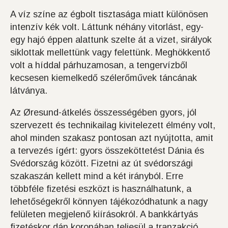
A víz színe az égbolt tisztasága miatt különösen
intenzív kék volt. Láttunk néhány vitorlást, egy-
egy hajó éppen alattunk szelte át a vizet, sirályok
siklottak mellettünk vagy felettünk. Meghökkentő
volt a híddal párhuzamosan, a tengervízből
kecsesen kiemelkedő szélerőművek táncának
látványa.
Az Øresund-átkelés összességében gyors, jól
szervezett és technikailag kivitelezett élmény volt,
ahol minden szakasz pontosan azt nyújtotta, amit
a tervezés ígért: gyors összeköttetést Dánia és
Svédország között. Fizetni az út svédországi
szakaszán kellett mind a két irányból. Erre
többféle fizetési eszközt is használhatunk, a
lehetőségekről könnyen tájékozódhatunk a nagy
felületen megjelenő kiírásokról. A bankkártyás
fizetéskor dán koronában teljesül a tranzakció.