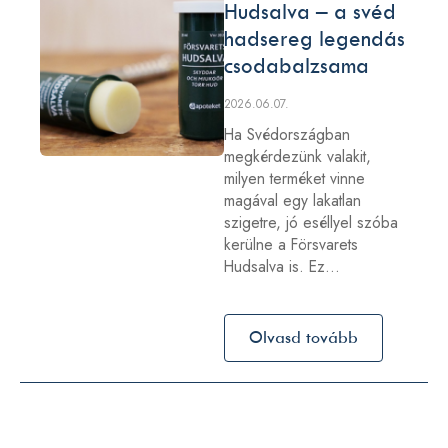
Hudsalva – a svéd
hadsereg legendás
csodabalzsama
2026.06.07.
Ha Svédországban
megkérdezünk valakit,
milyen terméket vinne
magával egy lakatlan
szigetre, jó eséllyel szóba
kerülne a Försvarets
Hudsalva is. Ez…
Olvasd tovább