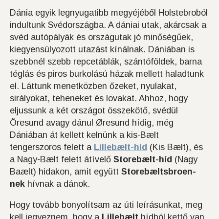
Dánia egyik legnyugatibb megyéjéből Holstebroból
indultunk Svédországba. A dániai utak, akárcsak a
svéd autópályák és országutak jó minőségűek,
kiegyensúlyozott utazást kínálnak. Dániában is
szebbnél szebb repcetáblák, szántóföldek, barna
téglás és piros burkolású házak mellett haladtunk
el. Láttunk menetközben őzeket, nyulakat,
sirályokat, teheneket és lovakat. Ahhoz, hogy
eljussunk a két országot összekötő, svédül
Öresund avagy dánul Øresund hídig, még
Dániában át kellett kelnünk a kis-Bælt
tengerszoros felett a
Lillebælt-híd
(Kis Bælt), és
a Nagy-Bælt felett átívelő
Storebælt-híd
(Nagy
Baælt) hidakon, amit együtt
Storebæltsbroen-
nek
hívnak a dánok.
Hogy tovább bonyolítsam az úti leírásunkat, meg
kell jegyeznem, hogy a
Lillebælt
hídból kettő van.