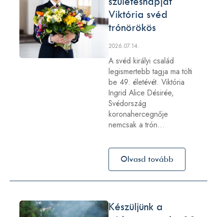
születésnapját
Viktória svéd
trónörökös
2026.07.14.
A svéd királyi család
legismertebb tagja ma tölti
be 49. életévét. Viktória
Ingrid Alice Désirée,
Svédország
koronahercegnője
nemcsak a trón…
Olvasd tovább
Készüljünk a