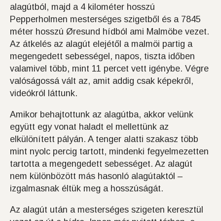
alagútból, majd a 4 kilométer hosszú
Pepperholmen mesterséges szigetből és a 7845
méter hosszú Øresund hídból ami Malmöbe vezet.
Az átkelés az alagút elejétől a malmöi partig a
megengedett sebességel, napos, tiszta időben
valamivel több, mint 11 percet vett igénybe. Végre
valóságossá vált az, amit addig csak képekről,
videókról láttunk.
Amikor behajtottunk az alagútba, akkor velünk
együtt egy vonat haladt el mellettünk az
elkülönített pályán. A tenger alatti szakasz több
mint nyolc percig tartott, mindenki fegyelmezetten
tartotta a megengedett sebességet. Az alagút
nem különbözött más hasonló alagútaktól –
izgalmasnak éltük meg a hosszúságát.
Az alagút után a mesterséges szigeten keresztül