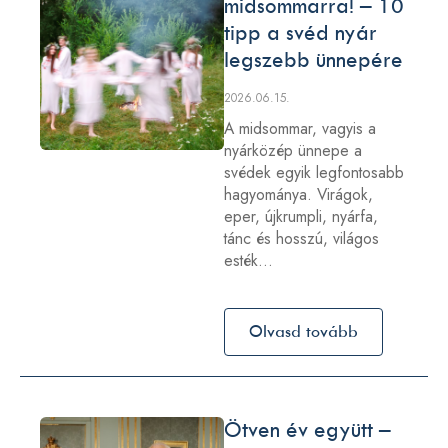
midsommarra! – 10
tipp a svéd nyár
legszebb ünnepére
2026.06.15.
A midsommar, vagyis a
nyárközép ünnepe a
svédek egyik legfontosabb
hagyománya. Virágok,
eper, újkrumpli, nyárfa,
tánc és hosszú, világos
esték…
Olvasd tovább
Ötven év együtt –