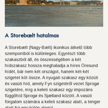
A Storebælt hatalmas
A Storebælt (Nagy-Bælt) ikonikus átkelő több
szempontból is különleges. Egyrészt több
szakaszból áll, és összességében a két
hídszakasz hossza meghaladja a híres Öresund
hídét, bár nem két országot, hanem két-két
szigetet köt össze. A nyugati szakasz egy közúti
és vasúti híd, amely Fyn szigetéről vezet Sprogø
szigetére, míg a keleti szakasz egy impozáns
függőhíd Sprogø és Sjælland között. A vasúti
forgalom számára a keleti szakasz alatt, a tenger
alatt fut egy külön alagút.