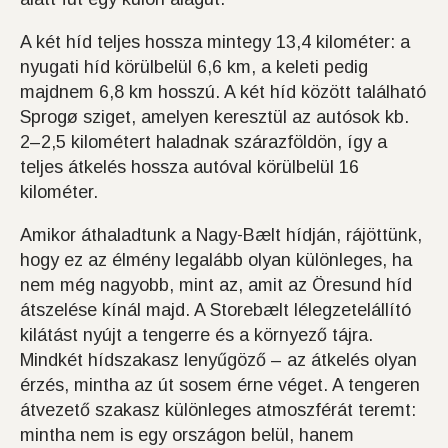
A két híd teljes hossza mintegy 13,4 kilométer: a
nyugati híd körülbelül 6,6 km, a keleti pedig
majdnem 6,8 km hosszú. A két híd között található
Sprogø sziget, amelyen keresztül az autósok kb.
2–2,5 kilométert haladnak szárazföldön, így a
teljes átkelés hossza autóval körülbelül 16
kilométer.
Amikor áthaladtunk a Nagy-Bælt hídján, rájöttünk,
hogy ez az élmény legalább olyan különleges, ha
nem még nagyobb, mint az, amit az Öresund híd
átszelése kínál majd. A Storebælt lélegzetelállító
kilátást nyújt a tengerre és a környező tájra.
Mindkét hídszakasz lenyűgöző – az átkelés olyan
érzés, mintha az út sosem érne véget. A tengeren
átvezető szakasz különleges atmoszférát teremt:
mintha nem is egy országon belül, hanem