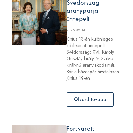
Svédország
aranypárja
ünnepelt
2026.06.14.
Június 13-án különleges
jubileumot ünnepelt
Svédország: XVI. Károly
Gusztáv király és Szilvia
királynő aranylakodalmát.
Bár a házaspár hivatalosan
június 19-én…
Olvasd tovább
Försvarets