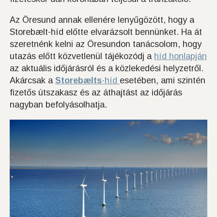
Az Öresund annak ellenére lenyűgözött, hogy a
Storebælt-híd előtte elvarázsolt bennünket. Ha át
szeretnénk kelni az Öresundon tanácsolom, hogy
utazás előtt közvetlenül tájékozódj a
híd honlapján
az aktuális időjárásról és a közlekedési helyzetről.
Akárcsak a
Storebælts
-híd
esetében, ami szintén
fizetős útszakasz és az áthajtást az időjárás
nagyban befolyásolhatja.