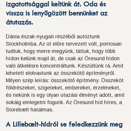
izgatottsággal keltünk át. Oda és
vissza is lenyűgözött bennünket az
átutazás.
Dánia észak-nyugati részéből autóztunk
Stockholmba. Az út előre tervezett volt, pontosan
tudtuk, hogy merre megyünk, láttuk, hogy több
hídon kelünk majd át, de csak az Öresund hídon
való átkelésre koncentráltunk. Készültünk rá. Amit
lehetett elolvastunk az összekötő építményről.
Milyen szép leírás: összekötő építmény. Összeköt
földrészeket, szigeteket, embereket, érzelmeket,
és nekünk is egy olyan utazási élményt adott, amit
sokáig emlegetni fogunk. Az Öresund híd híres, a
Storebælt hatalmas.
A Lillebælt-hídról se feledkezzünk meg