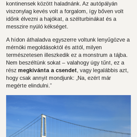
kontinensek között haladnánk. Az autópályán
viszonylag kevés volt a forgalom, így bőven volt
időnk élvezni a hajókat, a szélturbinákat és a
messzire nyúló kékséget.
A hídon áthaladva egyszerre voltunk lenyűgözve a
mérnöki megoldásoktól és attól, milyen
természetesen illeszkedik ez a monstrum a tájba.
Nem beszéltünk sokat – valahogy úgy tűnt, ez a
rész
megkívánta a csendet
, vagy legalábbis azt,
hogy csak annyit mondjunk: „Na, ezért már
megérte elindulni.”