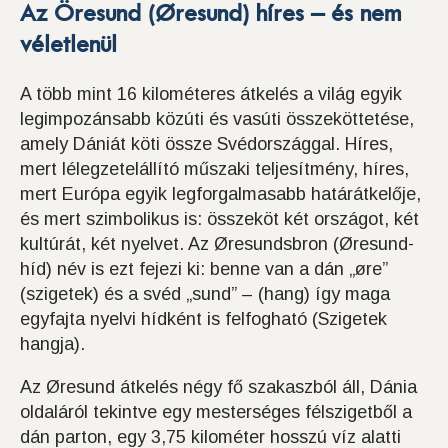
Az Öresund (Øresund) híres – és nem
véletlenü
l
A több mint 16 kilométeres átkelés a világ egyik
legimpozánsabb közúti és vasúti összeköttetése,
amely Dániát köti össze Svédországgal. Híres,
mert lélegzetelállító műszaki teljesítmény, híres,
mert Európa egyik legforgalmasabb határátkelője,
és mert szimbolikus is: összeköt két országot, két
kultúrát, két nyelvet. Az Øresundsbron (Øresund-
híd) név is ezt fejezi ki: benne van a dán „øre”
(szigetek) és a svéd „sund” – (hang) így maga
egyfajta nyelvi hídként is felfogható (Szigetek
hangja).
Az Øresund átkelés négy fő szakaszból áll, Dánia
oldaláról tekintve egy mesterséges félszigetből a
dán parton, egy 3,75 kilométer hosszú víz alatti