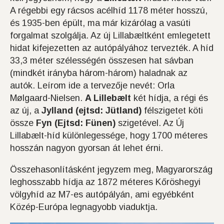
A régebbi egy rácsos acélhíd 1178 méter hosszú,
és 1935-ben épült, ma már kizárólag a vasúti
forgalmat szolgálja. Az új Lillabæltként emlegetett
hidat kifejezetten az autópályához tervezték. A híd
33,3 méter szélességén összesen hat sávban
(mindkét irányba három-három) haladnak az
autók. Leírom ide a tervezője nevét: Orla
Mølgaard-Nielsen.
A Lillebælt
két hídja, a régi és
az új, a
Jylland (ejtsd: Jütland)
félszigetet köti
össze
Fyn (Ejtsd: Fünen)
szigetével. Az Új
Lillabælt-híd különlegessége, hogy 1700 méteres
hosszán nagyon gyorsan át lehet érni.
Összehasonlításként jegyzem meg, Magyarország
leghosszabb hídja az 1872 méteres Kőröshegyi
völgyhíd az M7-es autópályán, ami egyébként
Közép-Európa legnagyobb viaduktja.