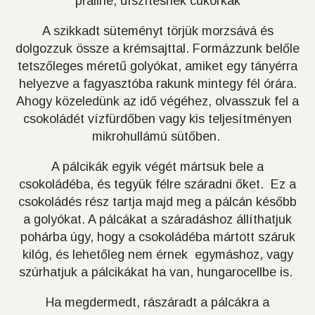
praliné, díszítésnek cukorkák
A szikkadt süteményt törjük morzsává és
dolgozzuk össze a krémsajttal. Formázzunk belőle
tetszőleges méretű golyókat, amiket egy tányérra
helyezve a fagyasztóba rakunk mintegy fél órára.
Ahogy közeledünk az idő végéhez, olvasszuk fel a
csokoládét vízfürdőben vagy kis teljesítményen
mikrohullámú sütőben.
A pálcikák egyik végét mártsuk bele a
csokoládéba, és tegyük félre száradni őket. Ez a
csokoládés rész tartja majd meg a pálcán később
a golyókat. A pálcákat a száradáshoz állíthatjuk
pohárba úgy, hogy a csokoládéba mártott száruk
kilóg, és lehetőleg nem érnek egymáshoz, vagy
szúrhatjuk a pálcikákat ha van, hungarocellbe is.
Ha megdermedt, rászáradt a pálcákra a