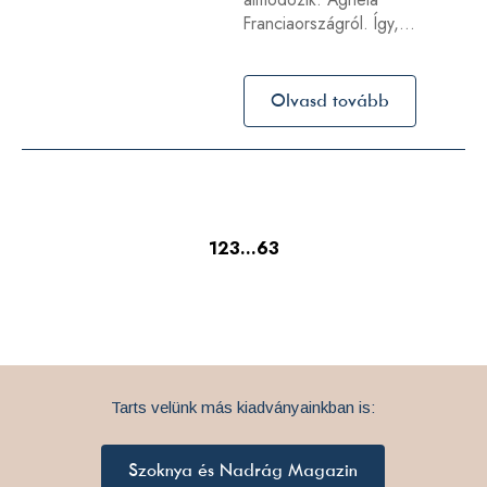
Franciaországról. Így,…
Olvasd tovább
1
2
3
…
63
Tarts velünk más kiadványainkban is:
Szoknya és Nadrág Magazin