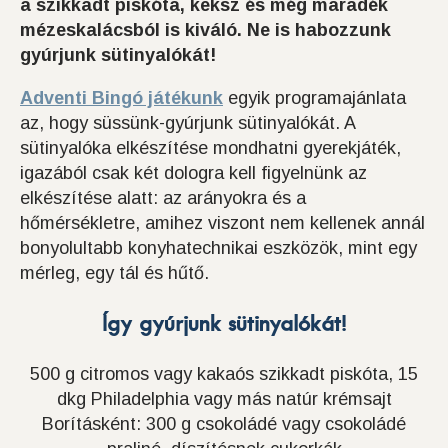
a szikkadt piskóta, keksz és még maradék
mézeskalácsból is kiváló. Ne is habozzunk
gyúrjunk sütinyalókát!
Adventi Bingó játékunk
egyik programajánlata
az, hogy süssünk-gyúrjunk sütinyalókát. A
sütinyalóka elkészítése mondhatni gyerekjáték,
igazából csak két dologra kell figyelnünk az
elkészítése alatt: az arányokra és a
hőmérsékletre, amihez viszont nem kellenek annál
bonyolultabb konyhatechnikai eszközök, mint egy
mérleg, egy tál és hűtő.
Így gyúrjunk sütinyalókát!
500 g citromos vagy kakaós szikkadt piskóta, 15
dkg Philadelphia vagy más natúr krémsajt
Borításként: 300 g csokoládé vagy csokoládé