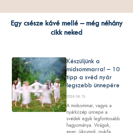
Egy csésze kávé mellé – még néhány
cikk neked
Készüljünk a
midsommarra! – 10
tipp a svéd nyár
legszebb ünnepére
2026.06.15.
A midsommar, vagyis a
nyárközép ünnepe a
svédek egyik legfontosabb
hagyománya. Virágok,
eper, újkrumpli, nyárfa,