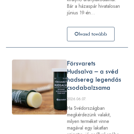
Bár a házaspár hivatalosan
június 19-én…
Olvasd tovább
Försvarets
Hudsalva – a svéd
hadsereg legendás
csodabalzsama
2026.06.07.
Ha Svédországban
megkérdezünk valakit,
milyen terméket vinne
magával egy lakatlan