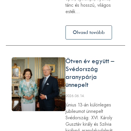
tánc és hosszú, világos
esték…
Olvasd tovább
Ötven év együtt –
Svédország
aranypárja
ünnepelt
2026.06.14.
Június 13-án különleges
jubileumot ünnepelt
Svédország: XVI. Károly
Gusztáv király és Szilvia
királynő aranylakodalmát.