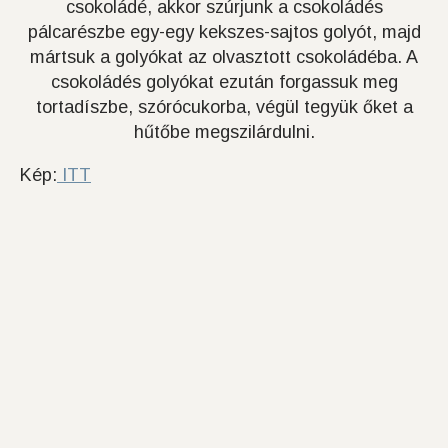
csokoládé, akkor szúrjunk a csokoládés
pálcarészbe egy-egy kekszes-sajtos golyót, majd
mártsuk a golyókat az olvasztott csokoládéba. A
csokoládés golyókat ezután forgassuk meg
tortadíszbe, szórócukorba, végül tegyük őket a
hűtőbe megszilárdulni.
Kép:
ITT