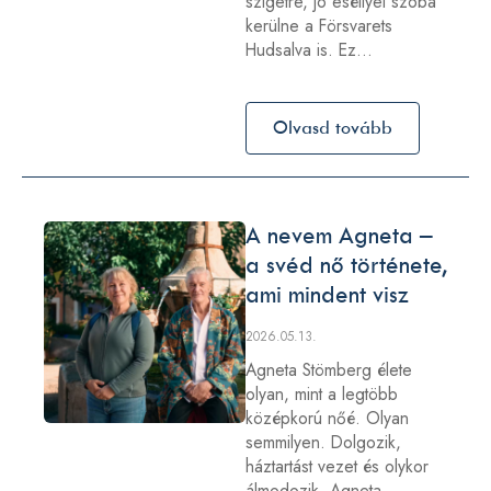
szigetre, jó eséllyel szóba
kerülne a Försvarets
Hudsalva is. Ez…
Olvasd tovább
A nevem Agneta –
a svéd nő története,
ami mindent visz
2026.05.13.
Agneta Stömberg élete
olyan, mint a legtöbb
középkorú nőé. Olyan
semmilyen. Dolgozik,
háztartást vezet és olykor
álmodozik. Agneta