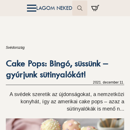
LAGOM NEKED
Search
for:
Svédország
Cake Pops: Bingó, süssünk –
gyúrjunk sütinyalókát!
2021. december 11.
A svédek szeretik az újdonságokat, a nemzetközi
konyhát, így az amerikai cake pops – azaz a
sütinyalókák is menő n...