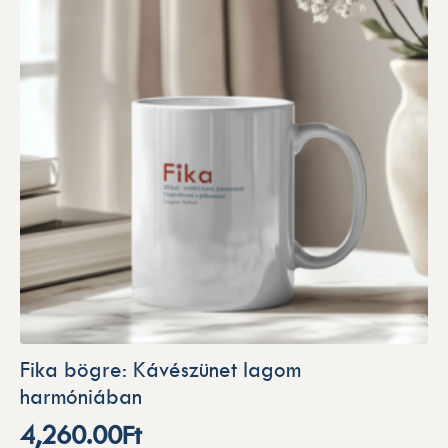
Fika bögre: Kávészünet lagom
harmóniában
4,260.00
Ft