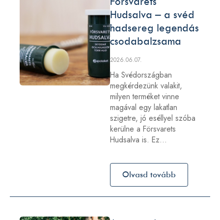
Försvarets
Hudsalva – a svéd
hadsereg legendás
csodabalzsama
2026.06.07.
Ha Svédországban
megkérdezünk valakit,
milyen terméket vinne
magával egy lakatlan
szigetre, jó eséllyel szóba
kerülne a Försvarets
Hudsalva is. Ez…
Olvasd tovább