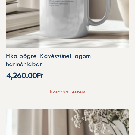
Fika bögre: Kávészünet lagom
harmóniában
4,260.00
Ft
Kosárba Teszem