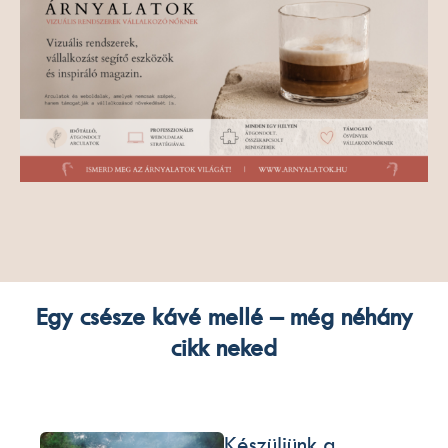
Egy csésze kávé mellé – még néhány
cikk neked
Készüljünk a