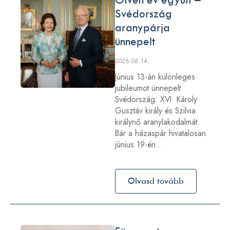
Svédország
aranypárja
ünnepelt
2026.06.14.
Június 13-án különleges
jubileumot ünnepelt
Svédország: XVI. Károly
Gusztáv király és Szilvia
királynő aranylakodalmát.
Bár a házaspár hivatalosan
június 19-én…
Olvasd tovább