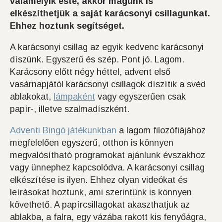
valamelyik este, akkor magunk is
elkészíthetjük a saját karácsonyi csillagunkat.
Ehhez hoztunk segítséget.
A karácsonyi csillag az egyik kedvenc karácsonyi
díszünk. Egyszerű és szép. Pont jó. Lagom.
Karácsony előtt négy héttel, advent első
vasárnapjától karácsonyi csillagok díszítik a svéd
ablakokat,
lámpaként
vagy egyszerűen csak
papír-, illetve szalmadíszként.
Adventi Bingó játékunkban
a lagom filozófiájához
megfelelően egyszerű, otthon is könnyen
megvalósítható programokat ajánlunk évszakhoz
vagy ünnephez kapcsolódva. A karácsonyi csillag
elkészítése is ilyen. Ehhez olyan videókat és
leírásokat hoztunk, ami szerintünk is könnyen
követhető. A papírcsillagokat akaszthatjuk az
ablakba, a falra, egy vázába rakott kis fenyőágra,