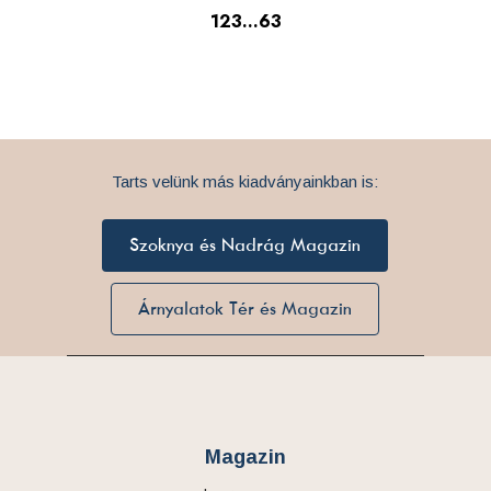
1
2
3
…
63
Tarts velünk más kiadványainkban is:
Szoknya és Nadrág Magazin
Árnyalatok Tér és Magazin
Magazin