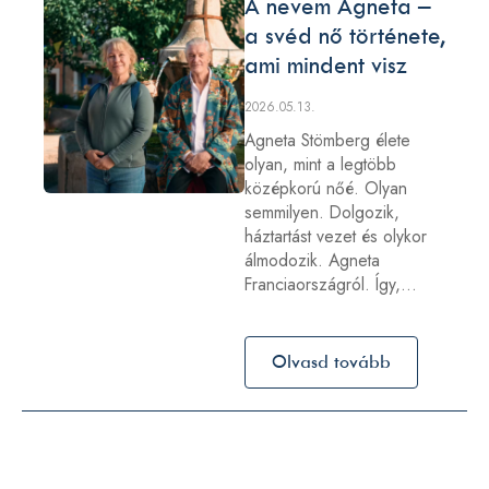
A nevem Agneta –
a svéd nő története,
ami mindent visz
2026.05.13.
Agneta Stömberg élete
olyan, mint a legtöbb
középkorú nőé. Olyan
semmilyen. Dolgozik,
háztartást vezet és olykor
álmodozik. Agneta
Franciaországról. Így,…
Olvasd tovább