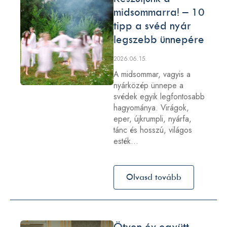
midsommarra! – 10
tipp a svéd nyár
legszebb ünnepére
2026.06.15.
A midsommar, vagyis a
nyárközép ünnepe a
svédek egyik legfontosabb
hagyománya. Virágok,
eper, újkrumpli, nyárfa,
tánc és hosszú, világos
esték…
Olvasd tovább
Ötven év együtt –