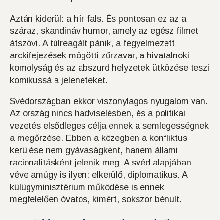
Aztán kiderül: a hír fals. És pontosan ez az a
száraz, skandináv humor, amely az egész filmet
átszövi. A túlreagált pánik, a fegyelmezett
arckifejezések mögötti zűrzavar, a hivatalnoki
komolyság és az abszurd helyzetek ütközése teszi
komikussá a jeleneteket.
Svédországban ekkor viszonylagos nyugalom van.
Az ország nincs hadviselésben, és a politikai
vezetés elsődleges célja ennek a semlegességnek
a megőrzése. Ebben a közegben a konfliktus
kerülése nem gyávaságként, hanem állami
racionalitásként jelenik meg. A svéd alapjában
véve amúgy is ilyen: elkerülő, diplomatikus. A
külügyminisztérium működése is ennek
megfelelően óvatos, kimért, sokszor bénult.