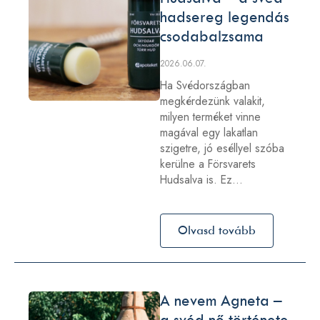
hadsereg legendás
csodabalzsama
2026.06.07.
Ha Svédországban
megkérdezünk valakit,
milyen terméket vinne
magával egy lakatlan
szigetre, jó eséllyel szóba
kerülne a Försvarets
Hudsalva is. Ez…
Olvasd tovább
A nevem Agneta –
a svéd nő története,