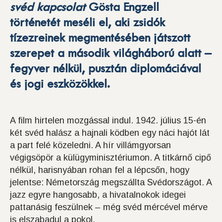
svéd kapcsolat
Gösta Engzell
történetét meséli el, aki zsidók
tízezreinek megmentésében játszott
szerepet a második világháború alatt –
fegyver nélkül, pusztán diplomáciával
és jogi eszközökkel.
A film hirtelen mozgással indul. 1942. július 15-én
két svéd halász a hajnali ködben egy náci hajót lát
a part felé közeledni. A hír villámgyorsan
végigsöpör a külügyminisztériumon. A titkárnő cipő
nélkül, harisnyában rohan fel a lépcsőn, hogy
jelentse: Németország megszállta Svédországot. A
jazz egyre hangosabb, a hivatalnokok idegei
pattanásig feszülnek – még svéd mércével mérve
is elszabadul a pokol.