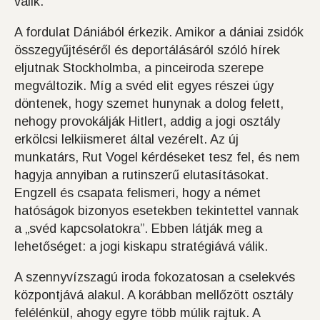
válik.
A fordulat Dániából érkezik. Amikor a dániai zsidók
összegyűjtéséről és deportálásáról szóló hírek
eljutnak Stockholmba, a pinceiroda szerepe
megváltozik. Míg a svéd elit egyes részei úgy
döntenek, hogy szemet hunynak a dolog felett,
nehogy provokálják Hitlert, addig a jogi osztály
erkölcsi lelkiismeret által vezérelt. Az új
munkatárs, Rut Vogel kérdéseket tesz fel, és nem
hagyja annyiban a rutinszerű elutasításokat.
Engzell és csapata felismeri, hogy a német
hatóságok bizonyos esetekben tekintettel vannak
a „svéd kapcsolatokra”. Ebben látják meg a
lehetőséget: a jogi kiskapu stratégiává válik.
A szennyvízszagú iroda fokozatosan a cselekvés
központjává alakul. A korábban mellőzött osztály
felélénkül, ahogy egyre több múlik rajtuk. A