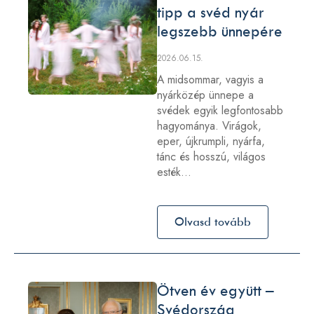
tipp a svéd nyár
legszebb ünnepére
2026.06.15.
A midsommar, vagyis a
nyárközép ünnepe a
svédek egyik legfontosabb
hagyománya. Virágok,
eper, újkrumpli, nyárfa,
tánc és hosszú, világos
esték…
Olvasd tovább
Ötven év együtt –
Svédország