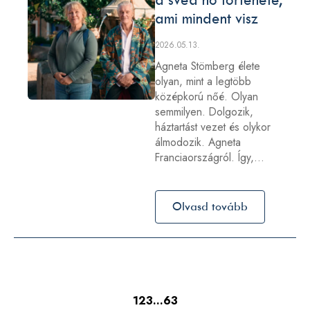
ami mindent visz
2026.05.13.
Agneta Stömberg élete
olyan, mint a legtöbb
középkorú nőé. Olyan
semmilyen. Dolgozik,
háztartást vezet és olykor
álmodozik. Agneta
Franciaországról. Így,…
Olvasd tovább
1
2
3
…
63