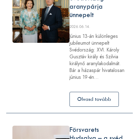
aranypárja
ünnepelt
2026.06.14.
Június 13-án különleges
jubileumot ünnepelt
Svédország: XVI. Károly
Gusztáv király és Szilvia
királynő aranylakodalmát.
Bár a házaspár hivatalosan
június 19-én…
Olvasd tovább
Försvarets
Hudsalva – a svéd