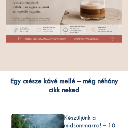
Egy csésze kávé mellé – még néhány
cikk neked
Készüljünk a
midsommarra! – 10