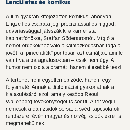
Lendületes és komikus
A film gyakran kifejezetten komikus, ahogyan
Engzell és csapata jogi precizitással és higgadt
udvariassággal játsszák ki a karrierista
kabinetfőnököt, Staffan Söderströmöt. Míg ő a
német érdekekhez való alkalmazkodásban látja a
jövőt, a „pincelakók” pontosan azt csinálják, ami le
van írva a paragrafusokban – csak nem úgy. A
humor nem oldja a drámát, hanem élesebbé teszi.
A történet nem egyetlen epizódé, hanem egy
folyamaté. Annak a diplomáciai gyakorlatnak a
kialakulásáról szól, amely később Raoul
Wallenberg tevékenységét is segíti. A tét végül
nemcsak a dán zsidók sorsa: a svéd kapcsolatok
rendszere révén magyar és norvég zsidók ezrei is
megmenekülnek.