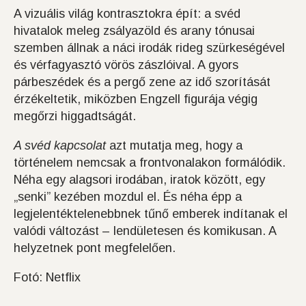
A vizuális világ kontrasztokra épít: a svéd
hivatalok meleg zsályazöld és arany tónusai
szemben állnak a náci irodák rideg szürkeségével
és vérfagyasztó vörös zászlóival. A gyors
párbeszédek és a pergő zene az idő szorítását
érzékeltetik, miközben Engzell figurája végig
megőrzi higgadtságát.
A svéd kapcsolat
azt mutatja meg, hogy a
történelem nemcsak a frontvonalakon formálódik.
Néha egy alagsori irodában, iratok között, egy
„senki” kezében mozdul el. És néha épp a
legjelentéktelenebbnek tűnő emberek indítanak el
valódi változást – lendületesen és komikusan. A
helyzetnek pont megfelelően.
Fotó: Netflix