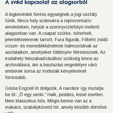
A svéd kapcsolat az alagsorból
A legkevésbé fontos egységnek a jogi osztály
tűnik. Nincs hely számukra a reprezentatív
emeleteken, helyük a szennyvízlefolyó melletti
alagsorban van. A csapat szürke, túlterhelt,
jelentéktelennek tartott. Fura figurák. Főként zsidó
vízum- és menedékkérelmek halmozódnak az
asztalaikon, amelyeket többnyire félretesznek. Az
irodahely felszabadításához szükség lenne az
archiválásra, ám a beutazási engedélyre váró
emberek sorsa az irodisták kényelménél
fontosabb.
Gösta Engzell itt dolgozik. A narrátor így mutatja
be őt: „Ő egy senki.” Halk, pedáns, kissé esetlen.
Nem klasszikus hős. Mégis benne van az a
makacs, szabálykövető hit, amely később döntővé