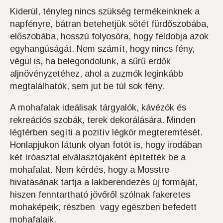
Kiderül, tényleg nincs szükség termékeinknek a
napfényre, bátran betehetjük sötét fürdőszobába,
előszobába, hosszú folyosóra, hogy feldobja azok
egyhangúságát. Nem számít, hogy nincs fény,
végül is, ha belegondolunk, a sűrű erdők
aljnövényzetéhez, ahol a zuzmók leginkább
megtalálhatók, sem jut be túl sok fény.
A mohafalak ideálisak tárgyalók, kávézók és
rekreációs szobák, terek dekorálására. Minden
légtérben segíti a pozitív légkör megteremtését.
Honlapjukon látunk olyan fotót is, hogy irodában
két íróasztal elválasztójaként építették be a
mohafalat.​ Nem kérdés, hogy a Mosstre
hivatásának tartja a lakberendezés új formáját,
hiszen fenntartható jövőről szólnak fakeretes
mohaképeik, részben vagy egészben befedett
mohafalaik.