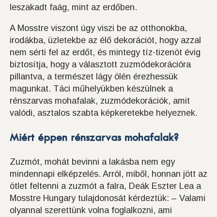
leszakadt faág, mint az erdőben.
A Mosstre viszont úgy viszi be az otthonokba,
irodákba, üzletekbe az élő dekorációt, hogy azzal
nem sérti fel az erdőt, és mintegy tíz-tizenöt évig
biztosítja, hogy a választott zuzmódekorációra
pillantva, a természet lágy ölén érezhessük
magunkat. Táci műhelyükben készülnek a
rénszarvas mohafalak, zuzmódekorációk, amit
valódi, asztalos szabta képkeretekbe helyeznek.
Miért éppen rénszarvas mohafalak?
Zuzmót, mohát bevinni a lakásba nem egy
mindennapi elképzelés. Arról, miből, honnan jött az
ötlet feltenni a zuzmót a falra, Deák Eszter Lea a
Mosstre Hungary tulajdonosát kérdeztük: – Valami
olyannal szerettünk volna foglalkozni, ami