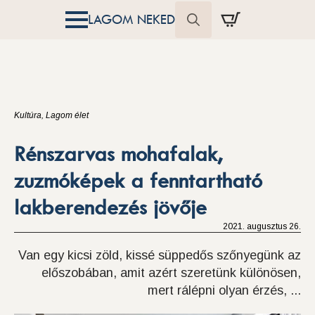
LAGOM NEKED
Search
for:
Kultúra
Lagom élet
Rénszarvas mohafalak,
zuzmóképek a fenntartható
lakberendezés jövője
2021. augusztus 26.
Van egy kicsi zöld, kissé süppedős szőnyegünk az
előszobában, amit azért szeretünk különösen,
mert rálépni olyan érzés, ...