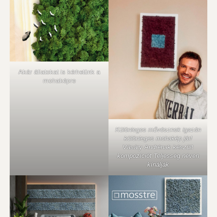
Akár állatokat is kérhetünk a
mohaképre
Különleges művésznek igazán
különleges mohakép jár!
Vásáry Andrénak készült
kompozíciót Teljesség néven
kínálják