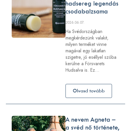
hadsereg legendás
csodabalzsama
2026.06.07.
Ha Svédországban
megkérdezünk valakit,
milyen terméket vinne
magával egy lakatlan
szigetre, jó eséllyel szóba
kerülne a Försvarets
Hudsalva is. Ez…
Olvasd tovább
A nevem Agneta –
a svéd nő története,