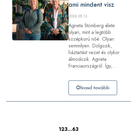
ami mindent visz
2026.05.13.
Agneta Stömberg élete
olyan, mint a legtöbb
középkorú nőé. Olyan
semmilyen. Dolgozik,
háztartást vezet és olykor
álmodozik. Agneta
Franciaországról. Így,…
Olvasd tovább
1
2
3
…
63