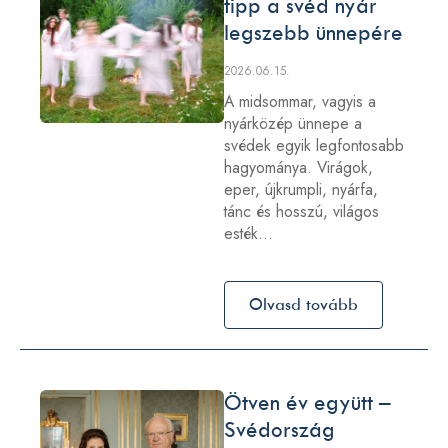
tipp a svéd nyár
legszebb ünnepére
2026.06.15.
A midsommar, vagyis a
nyárközép ünnepe a
svédek egyik legfontosabb
hagyománya. Virágok,
eper, újkrumpli, nyárfa,
tánc és hosszú, világos
esték…
Olvasd tovább
Ötven év együtt –
Svédország