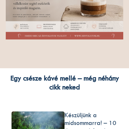
Egy csésze kávé mellé – még néhány
cikk neked
Készüljünk a
midsommarra! – 10