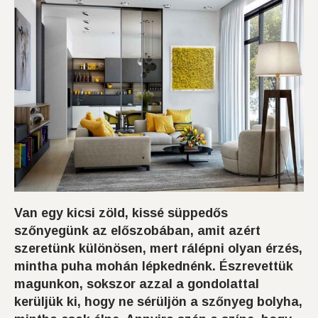
Van egy kicsi zöld, kissé süppedős
szőnyegünk az előszobában, amit azért
szeretünk különösen, mert rálépni olyan érzés,
mintha puha mohán lépkednénk. Észrevettük
magunkon, sokszor azzal a gondolattal
kerüljük ki, hogy ne sérüljön a szőnyeg bolyha,