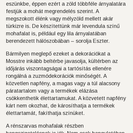
eszünkbe, éppen ezért a zöld többféle árnyalatára
festjük a mohát megrendelés szerint. A
megszokott élénk vagy mélyzöld mellett akár
türkizre is. De készítettünk már levendula színű
mohafalat is, például egy lila árnyalatában
berendezett hálószobában – sorolja Eszter.
​Bármilyen meglepő ezeket a dekorációkat a
Mosstre inkább beltérbe javasolja, kültérben az
időjárás viszontagságai a tartósítás ellenére
rongálná a zuzmódekorációk minőségét. A
közvetlen napfény, a magas vagy a túl alacsony
páratartalom vagy a termékek elázása
csökkenthetik élettartamukat. A közvetett napfény
kárt nem okozhat, de károsíthatja a termékek
élettartamát, fakíthatja színüket.
A rénszarvas mohafalak részben