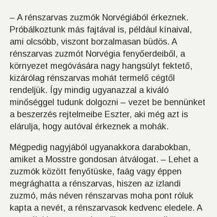
– A rénszarvas zuzmók Norvégiából érkeznek.
Próbálkoztunk más fajtával is, például kínaival,
ami olcsóbb, viszont borzalmasan büdös. A
rénszarvas zuzmót Norvégia fenyőerdeiből, a
környezet megóvására nagy hangsúlyt fektető,
kizárólag rénszarvas mohát termelő cégtől
rendeljük. Így mindig ugyanazzal a kiváló
minőséggel tudunk dolgozni – vezet be bennünket
a beszerzés rejtelmeibe Eszter, aki még azt is
elárulja, hogy autóval érkeznek a mohák.
​Mégpedig nagyjából ugyanakkora darabokban,
amiket a Mosstre gondosan átválogat. – Lehet a
zuzmók között fenyőtüske, faág vagy éppen
megrághatta a rénszarvas, hiszen az izlandi
zuzmó, más néven rénszarvas moha pont róluk
kapta a nevét, a rénszarvasok kedvenc eledele. A