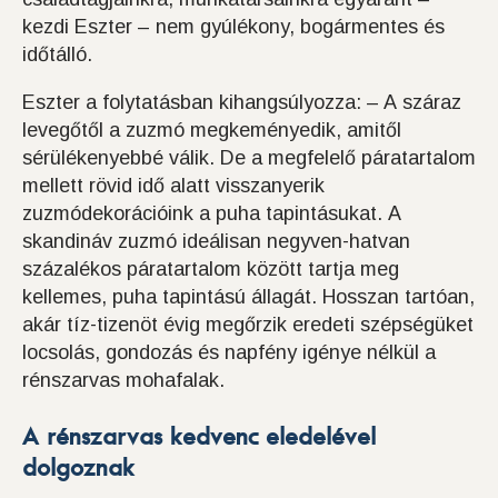
kezdi Eszter – nem gyúlékony, bogármentes és
időtálló.
Eszter a folytatásban kihangsúlyozza: – A száraz
levegőtől a zuzmó megkeményedik, amitől
sérülékenyebbé válik. De a megfelelő páratartalom
mellett rövid idő alatt visszanyerik
zuzmódekorációink a puha tapintásukat. A
skandináv zuzmó ideálisan negyven-hatvan
százalékos páratartalom között tartja meg
kellemes, puha tapintású állagát. Hosszan tartóan,
akár tíz-tizenöt évig megőrzik eredeti szépségüket
locsolás, gondozás és napfény igénye nélkül a
rénszarvas mohafalak.
A rénszarvas kedvenc eledelével
dolgoznak