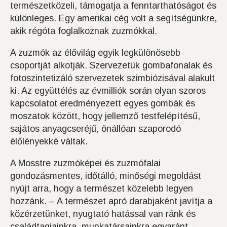
természetközeli, támogatja a fenntarthatóságot és
különleges. Egy amerikai cég volt a segítségünkre,
akik régóta foglalkoznak zuzmókkal.
A zuzmók az élővilág egyik legkülönösebb
csoportját alkotják. Szervezetük gombafonalak és
fotoszintetizáló szervezetek szimbiózisával alakult
ki. Az együttélés az évmilliók során olyan szoros
kapcsolatot eredményezett egyes gombák és
moszatok között, hogy jellemző testfelépítésű,
sajátos anyagcseréjű, önállóan szaporodó
élőlényekké váltak.
A Mosstre zuzmóképei és zuzmófalai
gondozásmentes, időtálló, minőségi megoldást
nyújt arra, hogy a természet közelebb legyen
hozzánk. – A természet apró darabjaként javítja a
közérzetünket, nyugtató hatással van ránk és
családtagjainkra, munkatársainkra egyaránt –