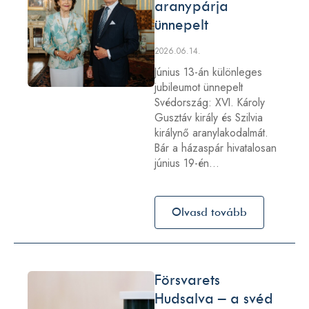
aranypárja
ünnepelt
2026.06.14.
Június 13-án különleges
jubileumot ünnepelt
Svédország: XVI. Károly
Gusztáv király és Szilvia
királynő aranylakodalmát.
Bár a házaspár hivatalosan
június 19-én…
Olvasd tovább
Försvarets
Hudsalva – a svéd