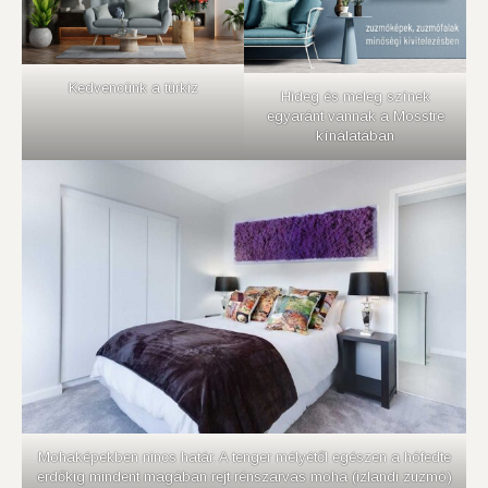
Kedvencünk a türkiz
Hideg és meleg színek
egyaránt vannak a Mosstre
kínálatában
Mohaképekben nincs határ. A tenger mélyétől egészen a hófedte
erdőkig mindent magában rejt rénszarvas moha (izlandi zuzmó)