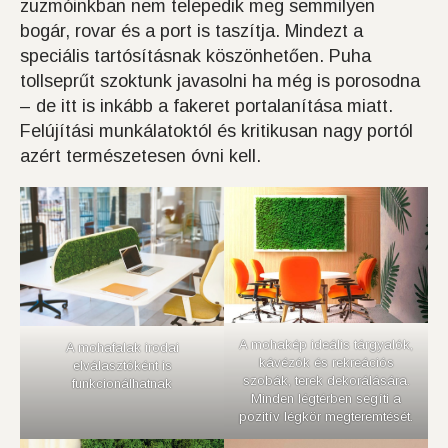
zuzmóinkban nem telepedik meg semmilyen
bogár, rovar és a port is taszítja. Mindezt a
speciális tartósításnak köszönhetően. Puha
tollseprűt szoktunk javasolni ha még is porosodna
– de itt is inkább a fakeret portalanítása miatt.
Felújítási munkálatoktól és kritikusan nagy portól
azért természetesen óvni kell.
A mohakép ideális tárgyalók,
A mohafalak irodai
kávézók és rekreációs
elválasztóként is
szobák, terek dekorálására.
funkcionálhatnak
Minden légtérben segíti a
pozitív légkör megteremtését.