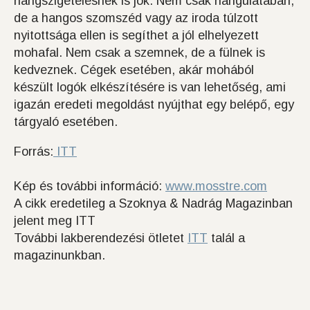
hangszigetelésnek is jók. Nem csak hangulatában,
de a hangos szomszéd vagy az iroda túlzott
nyitottsága ellen is segíthet a jól elhelyezett
mohafal. Nem csak a szemnek, de a fülnek is
kedveznek. Cégek esetében, akár mohából
készült logók elkészítésére is van lehetőség, ami
igazán eredeti megoldást nyújthat egy belépő, egy
tárgyaló esetében.
Forrás:
ITT
Kép és további információ:
www.mosstre.com
A cikk eredetileg a Szoknya & Nadrág Magazinban
jelent meg ITT
További lakberendezési ötletet
ITT
talál a
magazinunkban.