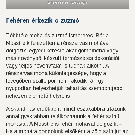
természetes szépsége
Fehéren érkezik a zuzmó
Többféle moha és zuzmó ismeretes. Bár a
Mosstre kifejezetten a rénszarvas mohával
dolgozik, egyedi kérésre akár gömbmoha vagy
más növényből készült természetes dekorációt
vagy teljes növényfalat is tudnak alkotni. A
rénszarvas moha különlegessége, hogy a
levegőben szálló por nem rakodik rá. Így
nyugodtan helyezhetjük takarítás szempontjából
nehezen elérhető helyre is.
A skandináv erdőkben, minél északabbra utazunk
annál gyakrabban találkozhatunk a fehér színű
mohával. A Mosstre is fehér mohával dolgozik. –
Ha a mohára gondolunk elsőként a zöld szín jut az