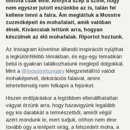
mintha csak élne. Annyira szép a színe, hogy
nem egyszer jutott eszünkbe az is, talán fel
kellene tenni a falra. Ám megláttuk a Mosstre
zuzmóképeit és mohafalait, amik valóban
élnek. Kíváncsiak lettünk arra, hogyan
készülnek az élő mohafalak. Riportot hoztunk.
Az Instagram követése állandó inspirációt nyújthat
a legkülönfélébb témákban, és egy-egy tematikán
belül is gyakran találkozhatunk meglepő dolgokkal.
Mint a
@mosstrehungary
lélegzetelállító valódi
mohaképeivel, dekorációs falaival, amire
lehetetlenség nem felkapni a fejünket.
Hiszen erdőjáráskor a legtöbben ellenállhatatlan
vágyat érzünk arra, hogy hazavigyünk legalább
egy kis darabkát a természetből, amiről végül
azért mondunk le, mert tudjuk, otthon nem élne
tovább úgy a letépett virág, a felszedett moha, a