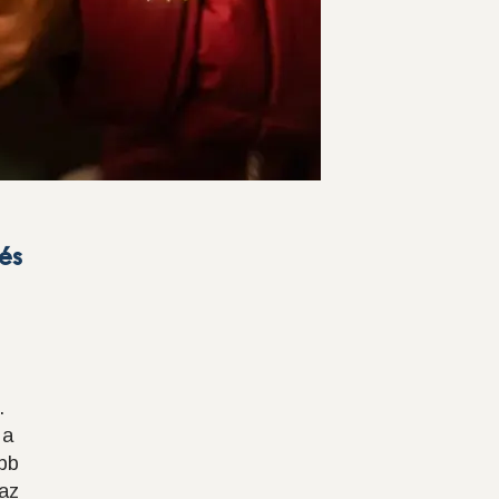
és
.
 a
obb
 az