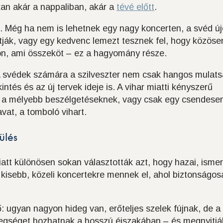
kan akár a nappaliban, akár a
tévé előtt
.
. Még ha nem is lehetnek egy nagy koncerten, a svéd ú
atják, vagy egy kedvenc lemezt tesznek fel, hogy közöse
jon, ami összeköt – ez a hagyomány része.
A svédek számára a szilveszter nem csak hangos mulats
ntés és az új tervek ideje is. A vihar miatti kényszerű
ret a mélyebb beszélgetéseknek, vagy csak egy csendese
avat, a tomboló vihart.
ülés
att különösen sokan választották azt, hogy hazai, isme
k kisebb, közeli koncertekre mennek el, ahol biztonságo
ő: ugyan nagyon hideg van, erőteljes szelek fújnak, de a
legséget hozhatnak a hosszú éjszakában – és megnyitjá