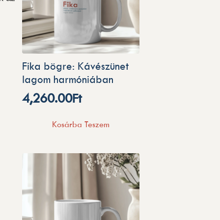
Fika bögre: Kávészünet
lagom harmóniában
4,260.00
Ft
Kosárba Teszem