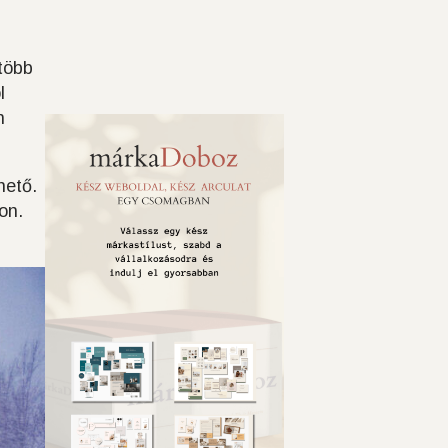
több
l
n
hető.
on.