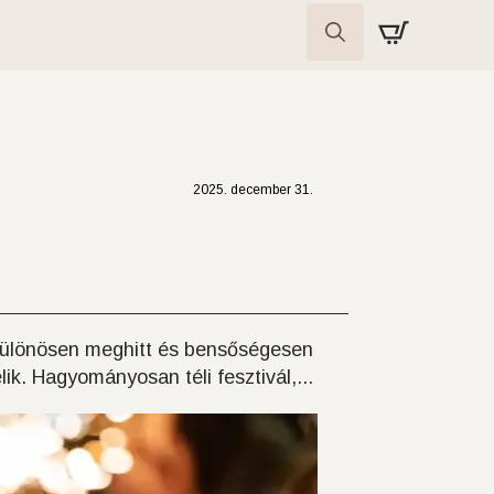
Search
for:
2025. december 31.
 különösen meghitt és bensőségesen
elik. Hagyományosan téli fesztivál,...