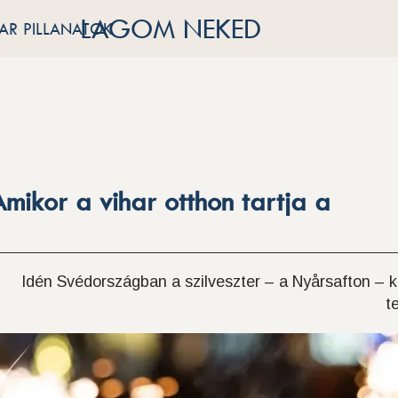
LAGOM NEKED
R PILLANATOK
Amikor a vihar otthon tartja a
Idén Svédországban a szilveszter – a Nyårsafton –
t