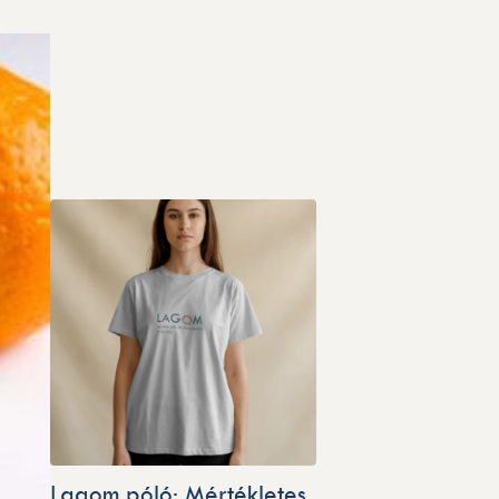
Lagom póló: Mértékletes