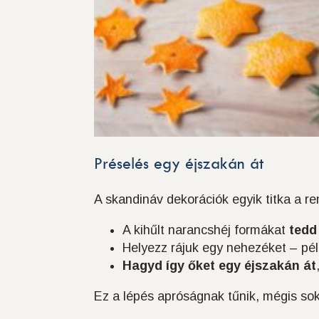
Préselés egy éjszakán át
A skandináv dekorációk egyik titka a r
A kihűlt narancshéj formákat
tedd
Helyezz rájuk egy nehezéket – pé
Hagyd így őket egy éjszakán át
Ez a lépés apróságnak tűnik, mégis so