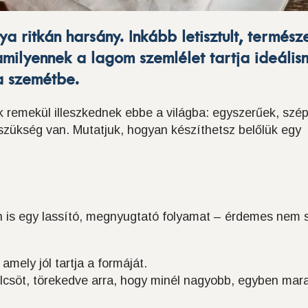
a ritkán harsány. Inkább letisztult, termész
milyennek a lagom szemlélet tartja ideális
a szemétbe.
ek remekül illeszkednek ebbe a világba: egyszerűek, szé
szükség van. Mutatjuk, hogyan készíthetsz belőlük egy
is egy lassító, megnyugtató folyamat – érdemes nem s
, amely jól tartja a formáját.
csöt, törekedve arra, hogy minél nagyobb, egyben mar