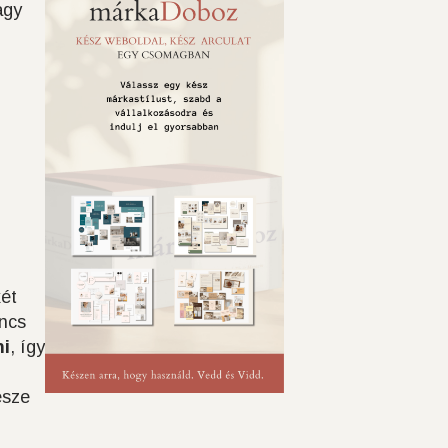
agy
két
ancs
ni
, így
észe