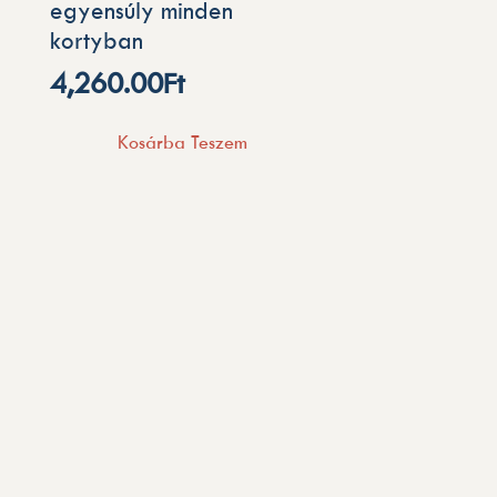
egyensúly minden
kortyban
.
4,260.00
Ft
Kosárba Teszem