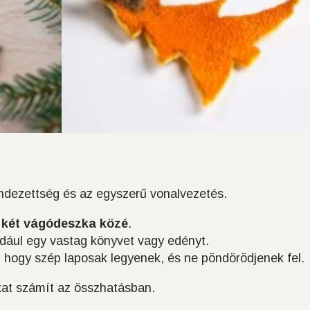
endezettség és az egyszerű vonalvezetés.
 két vágódeszka közé
.
ldául egy vastag könyvet vagy edényt.
, hogy szép laposak legyenek, és ne pöndörödjenek fel.
kat számít az összhatásban.