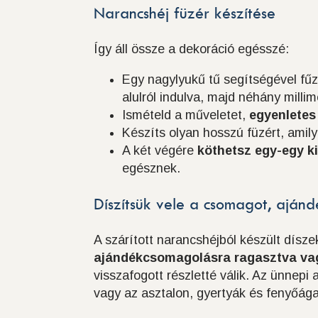
Narancshéj füzér készítése
Így áll össze a dekoráció egésszé:
Egy nagylyukű tű segítségével fűz
alulról indulva, majd néhány millim
Ismételd a műveletet,
egyenletes
Készíts olyan hosszú füzért, amilyen
A két végére
köthetsz egy-egy k
egésznek.
Díszítsük vele a csomagot, ajánd
A szárított narancshéjból készült dís
ajándékcsomagolásra ragasztva vag
visszafogott részletté válik. Az ünnepi
vagy az asztalon, gyertyák és fenyőága