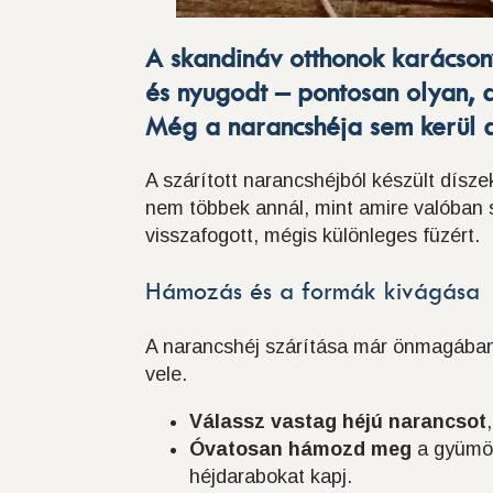
A skandináv otthonok karácsony
és nyugodt – pontosan olyan, a
Még a narancshéja sem kerül 
A szárított narancshéjból készült dísz
nem többek annál, mint amire valóban 
visszafogott, mégis különleges füzért.
Hámozás és a formák kivágása
A narancshéj szárítása már önmagában 
vele.
Válassz vastag héjú narancsot
Óvatosan hámozd meg
a gyümöl
héjdarabokat kapj.