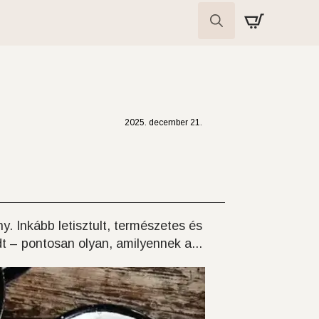
Search
for:
2025. december 21.
. Inkább letisztult, természetes és
t – pontosan olyan, amilyennek a...