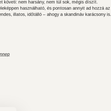
t követi: nem harsány, nem túl sok, mégis díszít.
leképpen használható, és pontosan annyit ad hozzá az
es, illatos, időtálló – ahogy a skandináv karácsony is
nnep