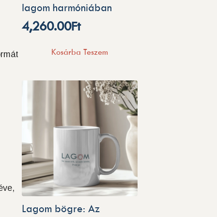
lagom harmóniában
4,260.00
Ft
Kosárba Teszem
ormát
éve,
Lagom bögre: Az