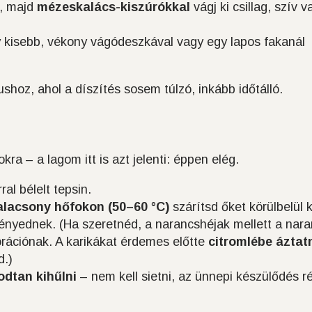
a, majd
mézeskalács-kiszúrókkal
vágj ki csillag, szív v
y kisebb, vékony vágódeszkával vagy egy lapos fakanál
ílushoz, ahol a díszítés sosem túlzó, inkább időtálló.
ra – a lagom itt is azt jelenti: éppen elég.
al bélelt tepsin.
alacsony hőfokon (50–60 °C)
szárítsd őket körülbelül 
ényednek. (Ha szeretnéd, a narancshéjak mellett a nar
korációnak. A karikákat érdemes előtte
citromlébe áztat
d.)
dtan kihűlni
– nem kell sietni, az ünnepi készülődés r