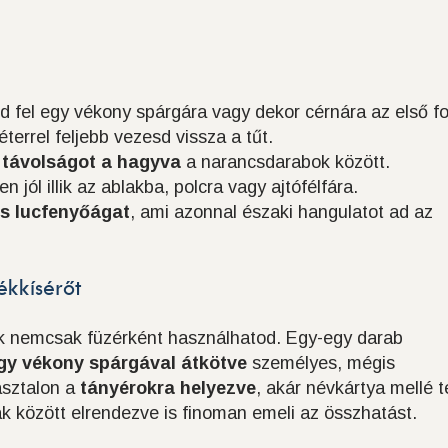
d fel egy vékony spárgára vagy dekor cérnára az első f
éterrel feljebb vezesd vissza a tűt.
 távolságot a hagyva
a narancsdarabok között.
 jól illik az ablakba, polcra vagy ajtófélfára.
is lucfenyőágat
, ami azonnal északi hangulatot ad az
ékkísérőt
zek nemcsak füzérként használhatod. Egy-egy darab
y vékony spárgával átkötve
személyes, mégis
 asztalon a
tányérokra helyezve
, akár névkártya mellé t
k között elrendezve is finoman emeli az összhatást.