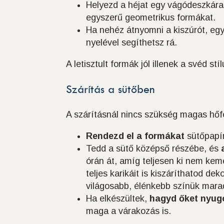
Helyezd a héjat egy vágódeszkár
egyszerű geometrikus formákat.
Ha nehéz átnyomni a kiszúrót, eg
nyelével segíthetsz rá.
A letisztult formák jól illenek a svéd st
Szárítás a sütőben
A szárításnál nincs szükség magas hőfok
Rendezd el a formákat
sütőpapírr
Tedd a sütő középső részébe, és
órán át, amíg teljesen ki nem kem
teljes karikáit is kiszáríthatod de
világosabb, élénkebb színük mara
Ha elkészültek,
hagyd őket nyugo
maga a várakozás is.