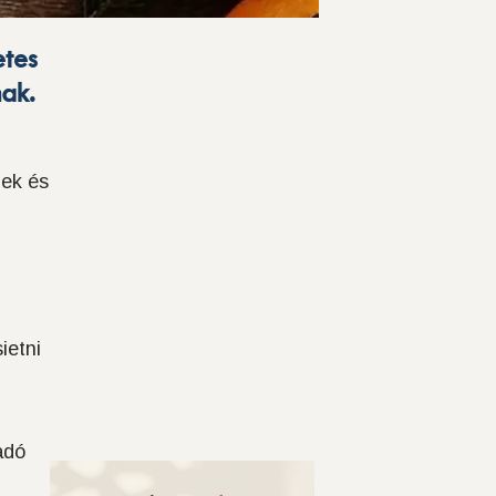
etes
nak.
pek és
ietni
adó