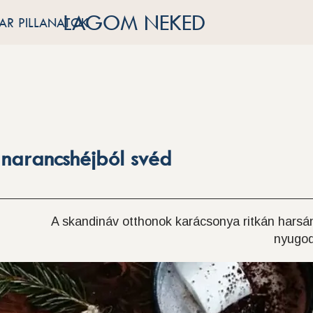
LAGOM NEKED
R PILLANATOK
k narancshéjból svéd
A skandináv otthonok karácsonya ritkán harsány
nyugod