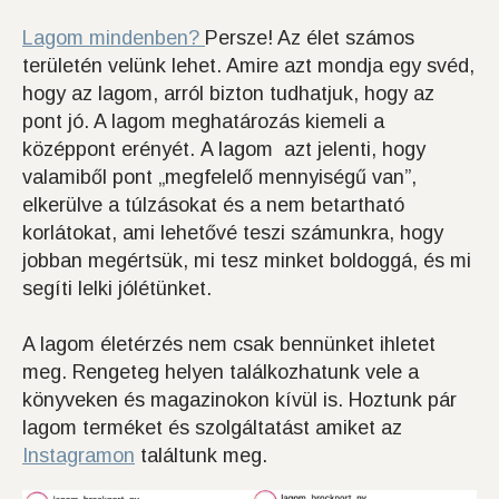
Lagom mindenben?
Persze! Az élet számos
területén velünk lehet. Amire azt mondja egy svéd,
hogy az lagom, arról bizton tudhatjuk, hogy az
pont jó. A lagom meghatározás kiemeli a
középpont erényét. A lagom azt jelenti, hogy
valamiből pont „megfelelő mennyiségű van”,
elkerülve a túlzásokat és a nem betartható
korlátokat, ami lehetővé teszi számunkra, hogy
jobban megértsük, mi tesz minket boldoggá, és mi
segíti lelki jólétünket.
A lagom életérzés nem csak bennünket ihletet
meg. Rengeteg helyen találkozhatunk vele a
könyveken és magazinokon kívül is. Hoztunk pár
lagom terméket és szolgáltatást amiket az
Instagramon
találtunk meg.