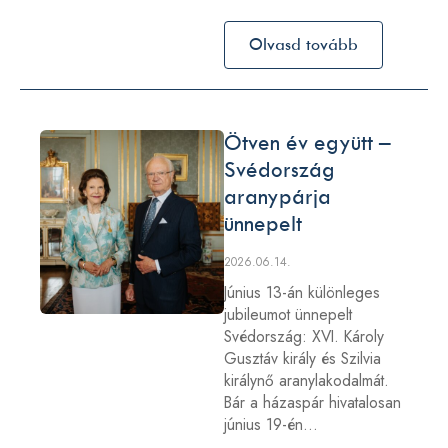
Olvasd tovább
Ötven év együtt –
Svédország
aranypárja
ünnepelt
2026.06.14.
Június 13-án különleges
jubileumot ünnepelt
Svédország: XVI. Károly
Gusztáv király és Szilvia
királynő aranylakodalmát.
Bár a házaspár hivatalosan
június 19-én…