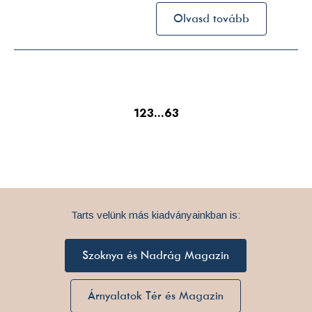
Olvasd tovább
1
2
3
…
63
Tarts velünk más kiadványainkban is:
Szoknya és Nadrág Magazin
Árnyalatok Tér és Magazin