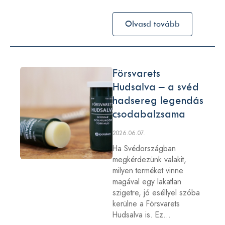
Olvasd tovább
Försvarets
Hudsalva – a svéd
hadsereg legendás
csodabalzsama
2026.06.07.
Ha Svédországban
megkérdezünk valakit,
milyen terméket vinne
magával egy lakatlan
szigetre, jó eséllyel szóba
kerülne a Försvarets
Hudsalva is. Ez…