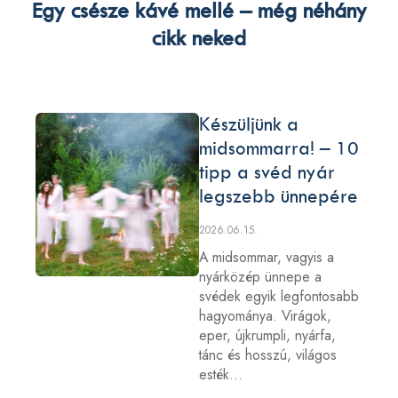
Egy csésze kávé mellé – még néhány
cikk neked
Készüljünk a
midsommarra! – 10
tipp a svéd nyár
legszebb ünnepére
2026.06.15.
A midsommar, vagyis a
nyárközép ünnepe a
svédek egyik legfontosabb
hagyománya. Virágok,
eper, újkrumpli, nyárfa,
tánc és hosszú, világos
esték…