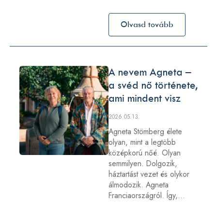
Olvasd tovább
A nevem Agneta –
a svéd nő története,
ami mindent visz
2026.05.13.
Agneta Stömberg élete
olyan, mint a legtöbb
középkorú nőé. Olyan
semmilyen. Dolgozik,
háztartást vezet és olykor
álmodozik. Agneta
Franciaországról. Így,…