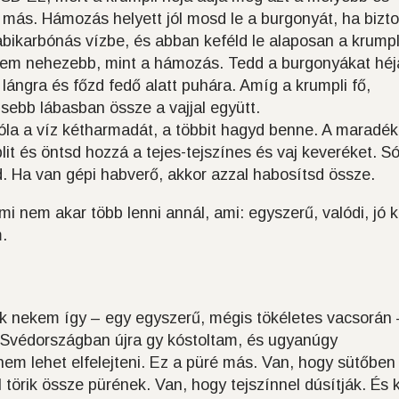
 más. Hámozás helyett jól mosd le a burgonyát, ha bizt
bikarbónás vízbe, és abban keféld le alaposan a krumpl
z nem nehezebb, mint a hámozás. Tedd a burgonyákat héj
 lángra és főzd fedő alatt puhára. Amíg a krumpli fő,
kisebb lábasban össze a vajjal együtt.
róla a víz kétharmadát, a többit hagyd benne. A maradék
it és öntsd hozzá a tejes-tejszínes és vaj keveréket. Só
d. Ha van gépi habverő, akkor azzal habosítsd össze.
mi nem akar több lenni annál, ami: egyszerű, valódi, jó k
.
ák nekem így – egy egyszerű, mégis tökéletes vacsorán 
 Svédországban újra gy kóstoltam, és ugyanúgy
nem lehet elfelejteni. Ez a püré más. Van, hogy sütőben
l törik össze pürének. Van, hogy tejszínnel dúsítják. És