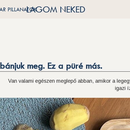
LAGOM NEKED
R PILLANATOK
bánjuk meg. Ez a püré más.
Van valami egészen meglepő abban, amikor a lege
igazi 