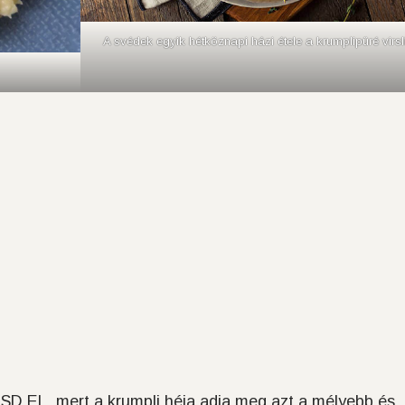
A svédek egyik hétköznapi házi étele a krumplipüré virsl
SD EL, mert a krumpli héja adja meg azt a mélyebb és