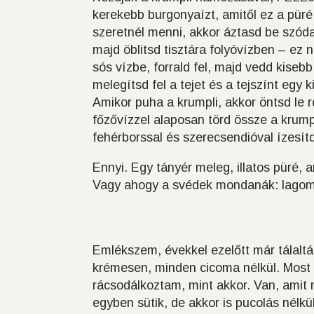
kerekebb burgonyaízt, amitől ez a püré
szeretnél menni, akkor áztasd be szóda
majd öblitsd tisztára folyóvízben – e
sós vízbe, forrald fel, majd vedd kisebb
melegítsd fel a tejet és a tejszínt egy 
Amikor puha a krumpli, akkor öntsd le 
főzővízzel alaposan törd össze a krumpl
fehérborssal és szerecsendióval ízesít
Ennyi. Egy tányér meleg, illatos püré, a
Vagy ahogy a svédek mondanák: lagom
Emlékszem, évekkel ezelőtt már tálalt
krémesen, minden cicoma nélkül. Most
rácsodálkoztam, mint akkor. Van, amit 
egyben sütik, de akkor is pucolás nélkü