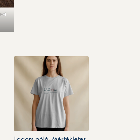
ivel
Lagom póló: Mértékletes