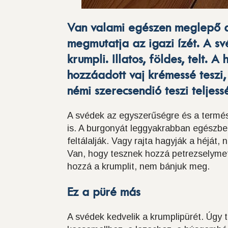
Van valami egészen meglepő 
megmutatja az igazi ízét. A s
krumpli. Illatos, földes, telt. A
hozzáadott vaj krémessé teszi,
némi szerecsendió teszi teljessé
A svédek az egyszerűségre és a termés
is. A burgonyát leggyakrabban egészbe
feltálalják. Vagy rajta hagyják a héját,
Van, hogy tesznek hozzá petrezselymet
hozzá a krumplit, nem bánjuk meg.
Ez a püré más
A svédek kedvelik a krumplipürét. Úgy t