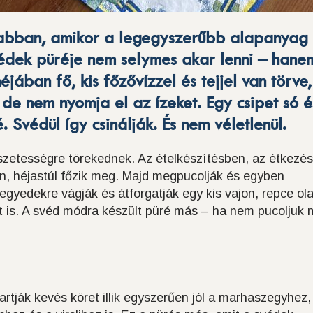
abban, amikor a legegyszerűbb alapanyag
védek püréje nem selymes akar lenni – hane
 héjában fő, kis főzővízzel és tejjel van törve
 de nem nyomja el az ízeket. Egy csipet só é
. Svédül így csinálják. És nem véletlenül.
zetességre törekednek. Az ételkészítésben, az étkezé
n, héjastúl főzik meg. Majd megpucolják és egyben
 negyedekre vágják és átforgatják egy kis vajon, repce ola
 is. A svéd módra készült püré más – ha nem pucoljuk
artják kevés köret illik egyszerűen jól a marhaszegyhez,