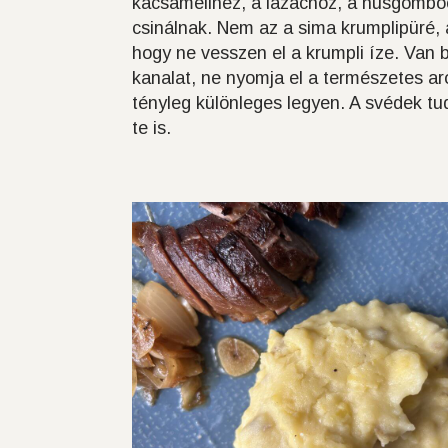
kacsamellhez, a lazachoz, a húsgombóch
csinálnak. Nem az a sima krumplipüré, 
hogy ne vesszen el a krumpli íze. Van b
kanalat, ne nyomja el a természetes ar
tényleg különleges legyen. A svédek tu
te is.