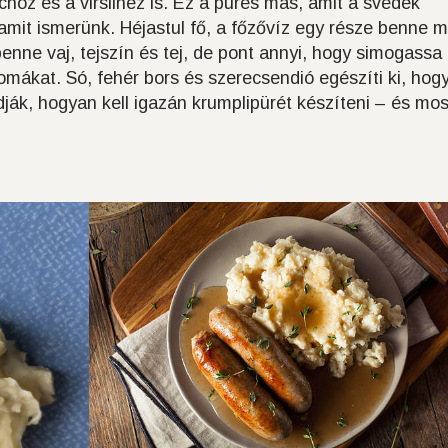
oz és a virslihez is. Ez a pürés más, amit a svédek
amit ismerünk. Héjastul fő, a főzővíz egy része benne m
enne vaj, tejszín és tej, de pont annyi, hogy simogassa
omákat. Só, fehér bors és szerecsendió egészíti ki, hog
dják, hogyan kell igazán krumplipürét készíteni – és mo