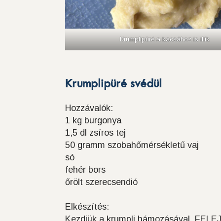
Krumplipüré a kacsához is illik
Krumplipüré svédül
Hozzávalók:
1 kg burgonya
1,5 dl zsíros tej
50 gramm szobahőmérsékletű vaj
só
fehér bors
őrölt szerecsendió
Elkészítés:
Kezdjük a krumpli hámozásával, FELEJ