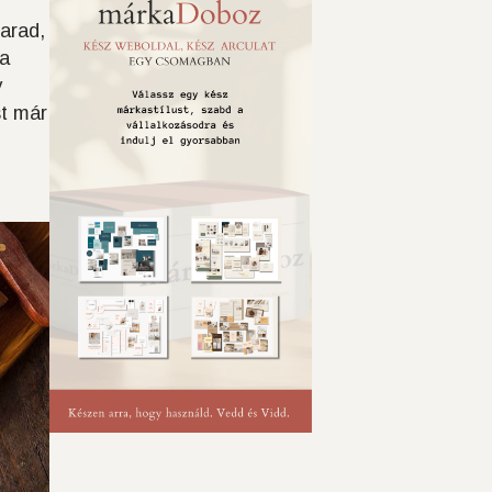
arad,
 a
y
st már