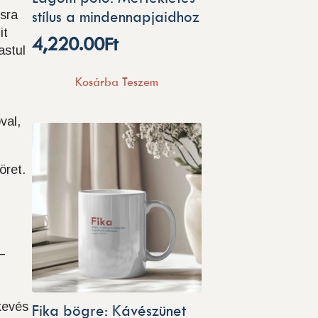
osra
stílus a mindennapjaidhoz
it
4,220.00
Ft
astul
Kosárba Teszem
val,
öret.
–
 kevés
Fika bögre: Kávészünet