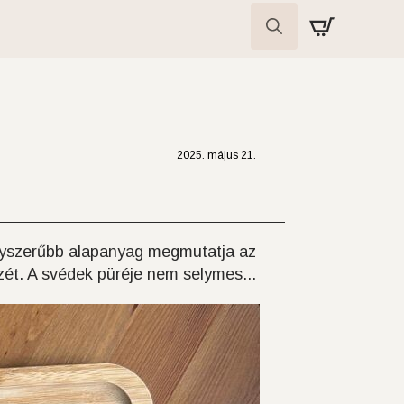
Search
for:
2025. május 21.
gyszerűbb alapanyag megmutatja az
ízét. A svédek püréje nem selymes...