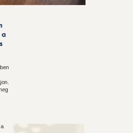
m
, a
s
sben
jon.
 meg
 a