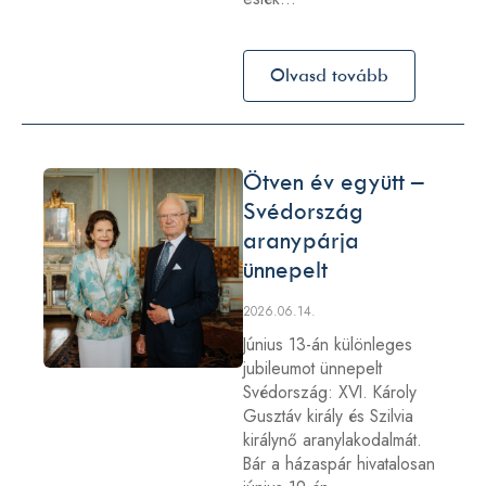
Olvasd tovább
Ötven év együtt –
Svédország
aranypárja
ünnepelt
2026.06.14.
Június 13-án különleges
jubileumot ünnepelt
Svédország: XVI. Károly
Gusztáv király és Szilvia
királynő aranylakodalmát.
Bár a házaspár hivatalosan