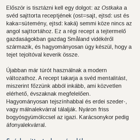
Először is tisztázni kell egy dolgot: az
Ostkaka
a
svéd sajttorta receptjének (ost=sajt, ejtsd: ust és
kaka=sütemény, ejtsd: kaká) semmi köze nincs az
angol sajttortához. Ez a régi recept a tejtermelő
gazdaságokban gazdag Småland vidékéről
származik, és hagyományosan úgy készül, hogy a
tejet tejoltóval keverik össze.
Újabban már túrót használnak a modern
változathoz. A recept takarja a svéd mentalitást,
miszerint főzzünk abból inkább, ami közvetlen
elérhető, évszaknak megfelelően.
Hagyományosan tejszínhabbal és erdei szeder-,
vagy málnalekvárral tálalják. Nyáron friss
bogyósgyümölccsel az igazi. Karácsonykor pedig
áfonyalekvárral.