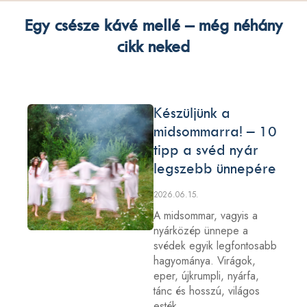
Egy csésze kávé mellé – még néhány
cikk neked
Készüljünk a
midsommarra! – 10
tipp a svéd nyár
legszebb ünnepére
2026.06.15.
A midsommar, vagyis a
nyárközép ünnepe a
svédek egyik legfontosabb
hagyománya. Virágok,
eper, újkrumpli, nyárfa,
tánc és hosszú, világos
esték…