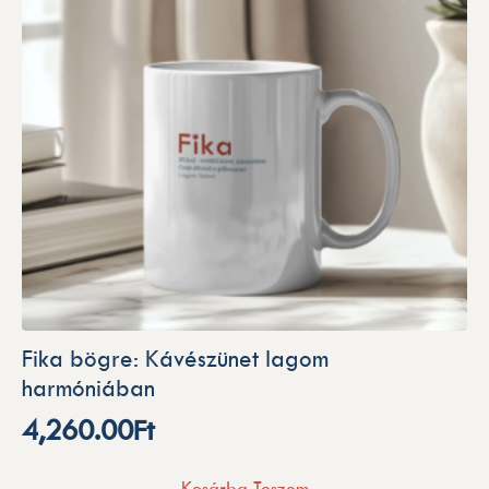
Fika bögre: Kávészünet lagom
harmóniában
4,260.00
Ft
Kosárba Teszem