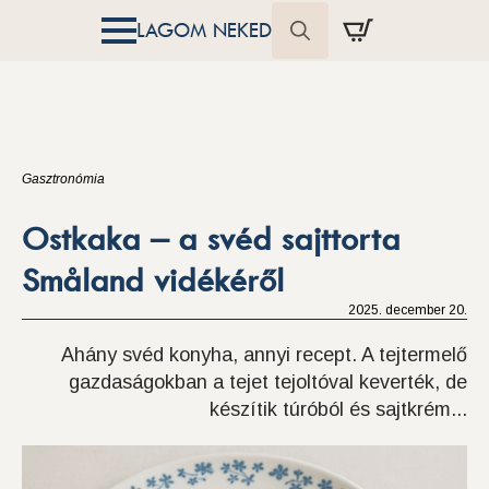
LAGOM NEKED
Search
for:
Gasztronómia
Ostkaka – a svéd sajttorta
Småland vidékéről
2025. december 20.
Ahány svéd konyha, annyi recept. A tejtermelő
gazdaságokban a tejet tejoltóval keverték, de
készítik túróból és sajtkrém...