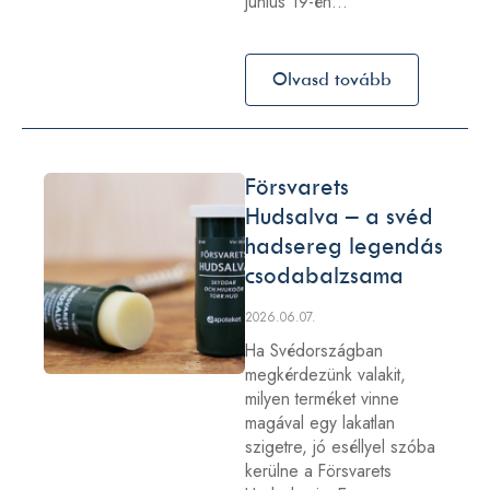
június 19-én…
Olvasd tovább
Försvarets
Hudsalva – a svéd
hadsereg legendás
csodabalzsama
2026.06.07.
Ha Svédországban
megkérdezünk valakit,
milyen terméket vinne
magával egy lakatlan
szigetre, jó eséllyel szóba
kerülne a Försvarets