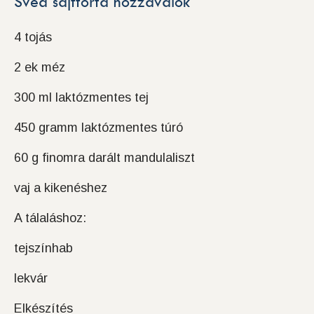
Svéd sajttorta hozzávalók
4 tojás
2 ek méz
300 ml laktózmentes tej
450 gramm laktózmentes túró
60 g finomra darált mandulaliszt
vaj a kikenéshez
A tálaláshoz:
tejszínhab
lekvár
Elkészítés