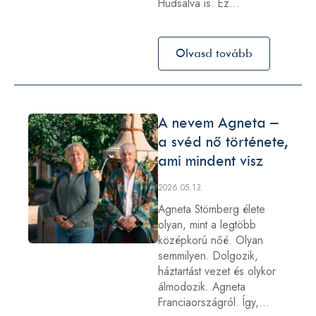
Hudsalva is. Ez…
Olvasd tovább
A nevem Agneta –
a svéd nő története,
ami mindent visz
2026.05.13.
Agneta Stömberg élete
olyan, mint a legtöbb
középkorú nőé. Olyan
semmilyen. Dolgozik,
háztartást vezet és olykor
álmodozik. Agneta
Franciaországról. Így,…