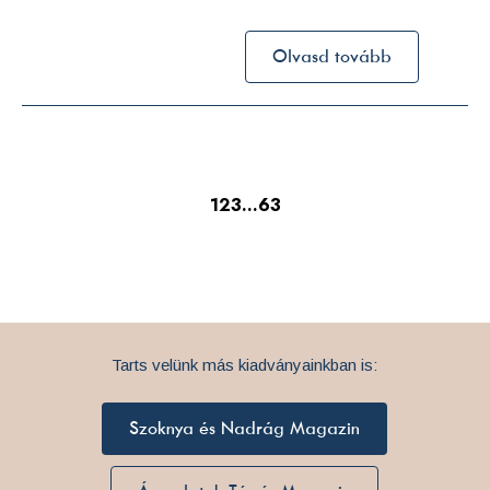
Olvasd tovább
1
2
3
…
63
Tarts velünk más kiadványainkban is:
Szoknya és Nadrág Magazin