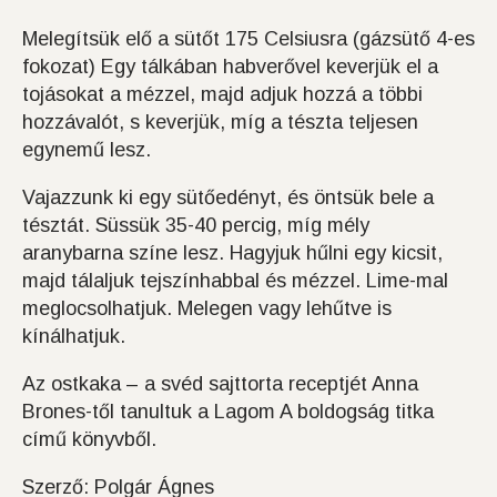
Melegítsük elő a sütőt 175 Celsiusra (gázsütő 4-es
fokozat) Egy tálkában habverővel keverjük el a
tojásokat a mézzel, majd adjuk hozzá a többi
hozzávalót, s keverjük, míg a tészta teljesen
egynemű lesz.
Vajazzunk ki egy sütőedényt, és öntsük bele a
tésztát. Süssük 35-40 percig, míg mély
aranybarna színe lesz. Hagyjuk hűlni egy kicsit,
majd tálaljuk tejszínhabbal és mézzel. Lime-mal
meglocsolhatjuk. Melegen vagy lehűtve is
kínálhatjuk.
Az ostkaka – a svéd sajttorta receptjét Anna
Brones-től tanultuk a Lagom A boldogság titka
című könyvből.
Szerző: Polgár Ágnes