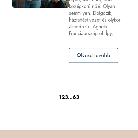
középkorú nőé. Olyan
semmilyen. Dolgozik,
háztartást vezet és olykor
álmodozik. Agneta
Franciaországról. Így,…
Olvasd tovább
1
2
3
…
63