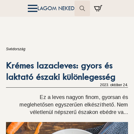
LAGOM NEKED
Search
for:
Svédország
Krémes lazacleves: gyors és
laktató északi különlegesség
2023. október 24.
Ez a leves nagyon finom, gyorsan és
meglehetősen egyszerűen elkészíthető. Nem
véletlenül népszerű északon ebédre va...