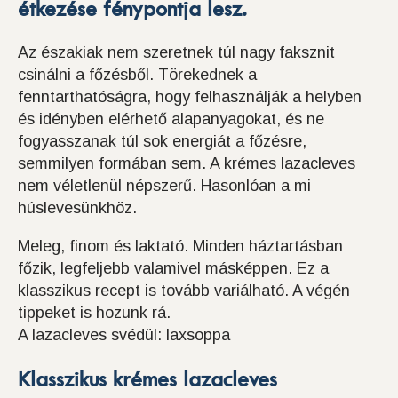
étkezése fénypontja lesz.
Az északiak nem szeretnek túl nagy faksznit
csinálni a főzésből. Törekednek a
fenntarthatóságra, hogy felhasználják a helyben
és idényben elérhető alapanyagokat, és ne
fogyasszanak túl sok energiát a főzésre,
semmilyen formában sem. A krémes lazacleves
nem véletlenül népszerű. Hasonlóan a mi
húslevesünkhöz.
Meleg, finom és laktató. Minden háztartásban
főzik, legfeljebb valamivel másképpen. Ez a
klasszikus recept is tovább variálható. A végén
tippeket is hozunk rá.
A lazacleves svédül: laxsoppa
Klasszikus krémes lazacleves