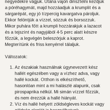
negyedekre vágjuk. Utána vajon dinsztelni kezdjük
a póréhagymát, majd hozzáadjuk a krumplit és a
sárgarépát, egy jó tízpercig kavargatva pároljuk.
Ekkor felöntjük a vízzel, sózzuk és borsozzuk.
Mikor puhára főtt a krumpli hozzárakjuk a lazacot
és a tejszínt és nagyjából 4-5 perc alatt készre
főzzük, a legvégén beleszórjuk a kaprot.
Megterítünk és friss kenyérrel tálaljuk.
Változatok:
Az északiak használnak úgynevezett kész
hallét egészében vagy a vízhez adva, vagy
hallé kockát. Otthon is elkészíthető,
hasonlóan mint a mi halászlé alapunk, csak
pirospaprika nélkül. Mi simán vízzel főzzük,
és nem érezzük a hallé hiányát.
Víz és hallé helyett zöldségleves kockát vagy