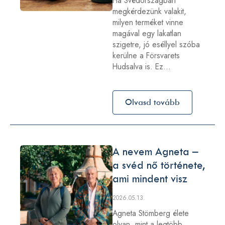
Ha Svédországban
megkérdezünk valakit,
milyen terméket vinne
magával egy lakatlan
szigetre, jó eséllyel szóba
kerülne a Försvarets
Hudsalva is. Ez…
Olvasd tovább
A nevem Agneta –
a svéd nő története,
ami mindent visz
2026.05.13.
Agneta Stömberg élete
olyan, mint a legtöbb