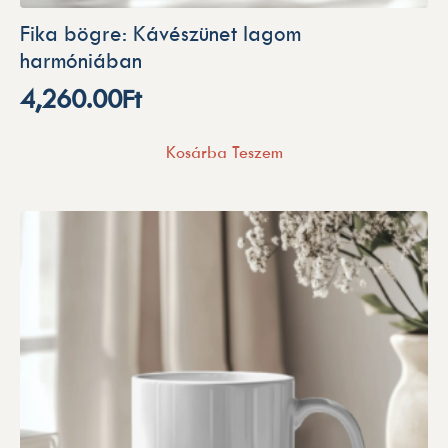
Fika bögre: Kávészünet lagom
harmóniában
4,260.00
Ft
Kosárba Teszem