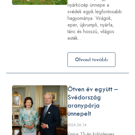
nyárközép ünnepe a
svédek egyik legfontosabb
hagyománya. Virágok,
eper, újkrumpli, nyárfa,
tánc és hosszú, világos
esték…
Olvasd tovább
Ötven év együtt –
Svédország
aranypárja
ünnepelt
2026.06.14.
Június 13-án különleges