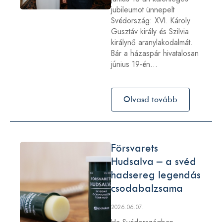
jubileumot ünnepelt
Svédország: XVI. Károly
Gusztáv király és Szilvia
királynő aranylakodalmát.
Bár a házaspár hivatalosan
június 19-én…
Olvasd tovább
Försvarets
Hudsalva – a svéd
hadsereg legendás
csodabalzsama
2026.06.07.