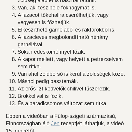
zöldség alaplét is használhatunk.
Van, aki tesz bele fokhagymát is.
A lazacot tőkehallra cserélhetjük, vagy
vegyesen is főzhetjük.
Elkészíthető garnélából és rákfarokból is.
A lazacleves megbolondítható néhány
garnélával.
Sokan édesköménnyel főzik.
A kapor mellett, vagy helyett a petrezselyem
sem ritka.
Van ahol zöldborsó is kerül a zöldségek közé.
Máshol pedig paszternák.
Az erős ízt kedvelők chilivel fűszerezik.
Brokkolival is főzik.
És a paradicsomos változat sem ritka.
Ebben a videóban a Fülöp-szigeti származású,
Finnországban élő
Jen
receptjét láthatjuk, a videó
15. percétől: