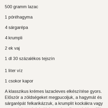
500 gramm lazac
1 póréhagyma
4 sárgarépa
4 krumpli
2 ek vaj
1 dl 30 százalékos tejszín
1 liter víz
1 csokor kapor
A klasszikus krémes lazacleves elkészítése gyors.
Először a zöldségeket megpucoljuk, a hagymát és
sárgarépát felkarikázzuk, a krumplit kockákra vagy