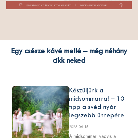
Egy csésze kávé mellé – még néhány
cikk neked
Készüljünk a
midsommarra! – 10
tipp a svéd nyár
legszebb ünnepére
2026.06.15.
A midsommar, vagyis a