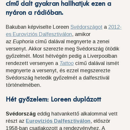
című dalt gyakran hallhatjuk ezen a
nyáron a rádióban.
Bakuban képviselte Loreen
Svédországot
a
2012-
es Eurovíziós Dalfesztiválon
, amikor
az
Euphoria
című dalával megnyerte a zenei
versenyt. Akkor szerezte meg Svédország ötödik
győzelmét. Most hétvégén pedig a Liverpoolban
rendezett versenyen a
Tattoo
című dalával ismét
megnyerte a versenyt, és ezzel megszerezte
Svédország hetedik győzelmét a dalfesztivál
történelmében.
Hét győzelem: Loreen duplázott
Svédország
eddig hatvankettő alkalommal vett
részt az
Eurovíziós Dalfesztiválon
, először
1958-ban csatlakozott a rendezvényhez. A