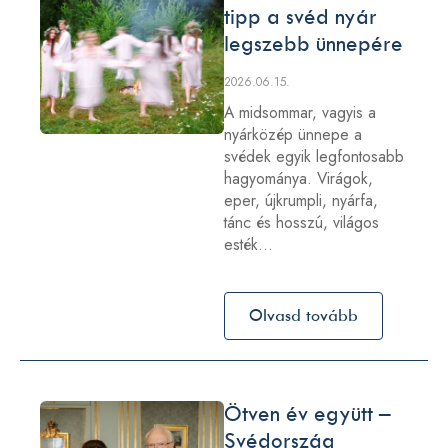
tipp a svéd nyár
legszebb ünnepére
2026.06.15.
A midsommar, vagyis a
nyárközép ünnepe a
svédek egyik legfontosabb
hagyománya. Virágok,
eper, újkrumpli, nyárfa,
tánc és hosszú, világos
esték…
Olvasd tovább
Ötven év együtt –
Svédország