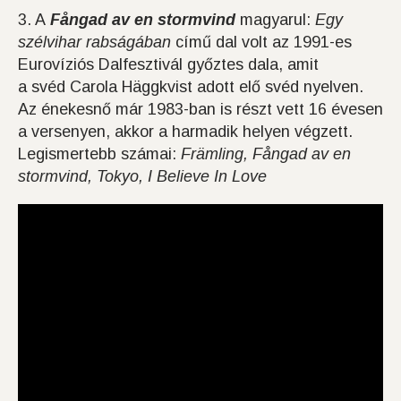
3. A
Fångad av en stormvind
magyarul:
Egy
szélvihar rabságában
című dal volt az 1991-es
Eurovíziós Dalfesztivál győztes dala, amit
a svéd Carola Häggkvist adott elő svéd nyelven.
Az énekesnő már 1983-ban is részt vett 16 évesen
a versenyen, akkor a harmadik helyen végzett.
Legismertebb számai:
Främling, Fångad av en
stormvind, Tokyo, I Believe In Love