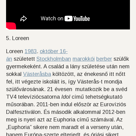
5. Loreen
Loreen
1983
.
október 16-
án
született
Stockholmban
marokkói
berber
szülők
gyermekeként. A család a lány születése után nem
sokkal
Västeråsba
költözött, az énekesnő itt nőtt
fel, itt végezte iskoláit is, így Västerås-t mondja
szülővárosának. 21 évesen mutatkozik be a svéd
TV4 televíziócsatorna
Idol
című tehetségkutató
műsorában. 2011-ben indul először az Eurovíziós
Dalfesztiválon. És második alkalommal 2012-ben
meg is nyeri azt az Euphoria című számával. Az
„Euphoria” sikere nem maradt el a verseny után,
hanem Európa-szerte elterjedt, és óriási sikert