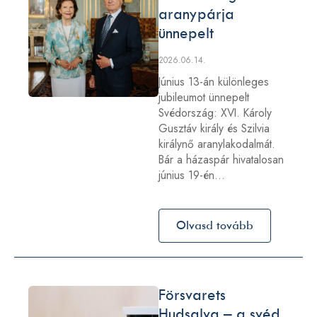
aranypárja
ünnepelt
2026.06.14.
Június 13-án különleges
jubileumot ünnepelt
Svédország: XVI. Károly
Gusztáv király és Szilvia
királynő aranylakodalmát.
Bár a házaspár hivatalosan
június 19-én…
Olvasd tovább
Försvarets
Hudsalva – a svéd