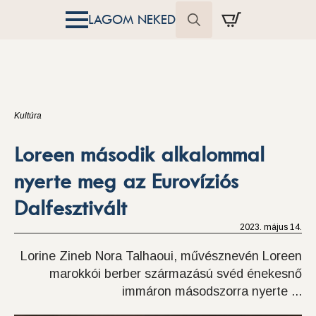
LAGOM NEKED
Search
for:
Kultúra
Loreen második alkalommal
nyerte meg az Eurovíziós
Dalfesztivált
2023. május 14.
Lorine Zineb Nora Talhaoui, művésznevén Loreen
marokkói berber származású svéd énekesnő
immáron másodszorra nyerte ...