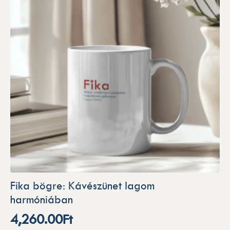
Fika bögre: Kávészünet lagom
harmóniában
4,260.00
Ft