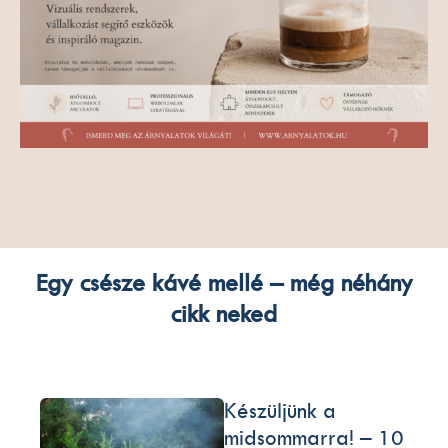
Egy csésze kávé mellé – még néhány
cikk neked
Készüljünk a
midsommarra! – 10