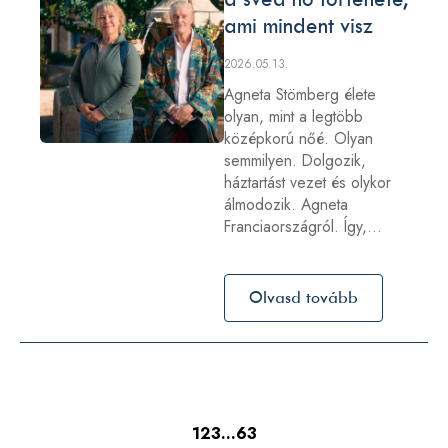
ami mindent visz
2026.05.13.
Agneta Stömberg élete
olyan, mint a legtöbb
középkorú nőé. Olyan
semmilyen. Dolgozik,
háztartást vezet és olykor
álmodozik. Agneta
Franciaországról. Így,…
Olvasd tovább
1
2
3
…
63