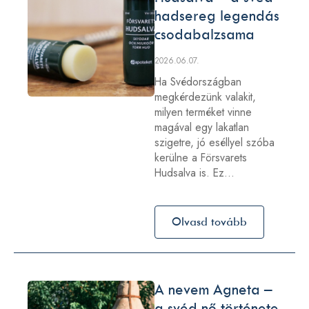
hadsereg legendás
csodabalzsama
2026.06.07.
Ha Svédországban
megkérdezünk valakit,
milyen terméket vinne
magával egy lakatlan
szigetre, jó eséllyel szóba
kerülne a Försvarets
Hudsalva is. Ez…
Olvasd tovább
A nevem Agneta –
a svéd nő története,