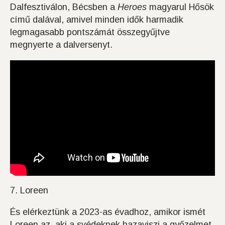
Dalfesztiválon, Bécsben a
Heroes
magyarul Hősök
című dalával, amivel minden idők harmadik
legmagasabb pontszámát összegyűjtve
megnyerte a dalversenyt.
7. Loreen
És elérkeztünk a 2023-as évadhoz, amikor ismét
Loreen az, aki a svédeknek hazaviszi a győzelmet,