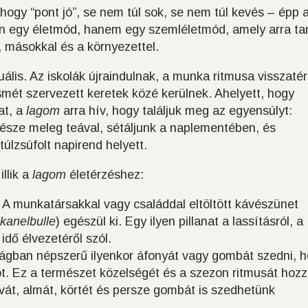
 hogy “pont jó”, se nem túl sok, se nem túl kevés – épp 
 egy életmód, hanem egy szemléletmód, amely arra tan
 másokkal és a környezettel.
ális. Az iskolák újraindulnak, a munka ritmusa visszatér
mét szervezett keretek közé kerülnek. Ahelyett, hogy
at, a
lagom
arra hív, hogy találjuk meg az egyensúlyt:
észe meleg teával, sétáljunk a naplementében, és
lzsúfolt napirend helyett.
llik a
lagom
életérzéshez:
A munkatársakkal vagy családdal eltöltött kávészünet
kanelbulle
) egészül ki. Egy ilyen pillanat a lassításról, a
 idő élvezetéről szól.
gban népszerű ilyenkor áfonyát vagy gombát szedni, 
t. Ez a természet közelségét és a szezon ritmusát hoz
át, almát, körtét és persze gombát is szedhetünk