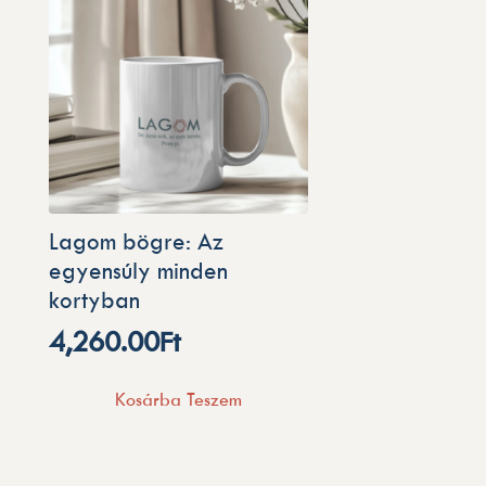
Lagom bögre: Az
egyensúly minden
kortyban
4,260.00
Ft
Kosárba Teszem