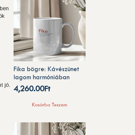
tben
ök
Fika bögre: Kávészünet
lagom harmóniában
t jó.
4,260.00
Ft
Kosárba Teszem