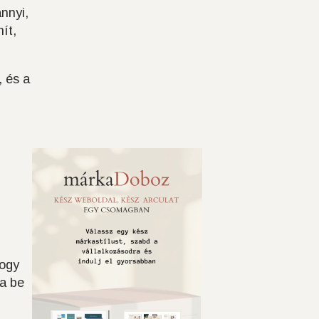
annyi,
ít,
, és a
hogy
za be