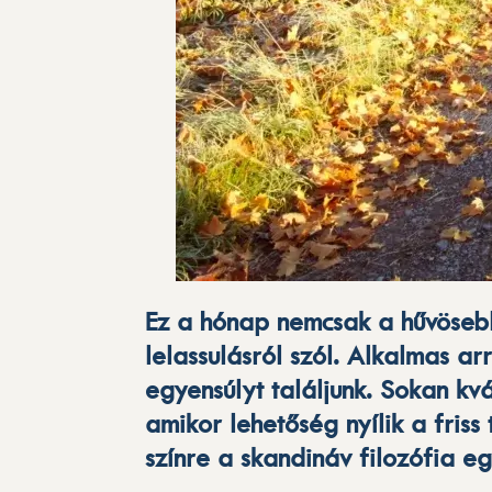
Ez a hónap nemcsak a hűvösebb
lelassulásról szól. Alkalmas ar
egyensúlyt találjunk. Sokan kv
amikor lehetőség nyílik a friss
színre a skandináv filozófia eg