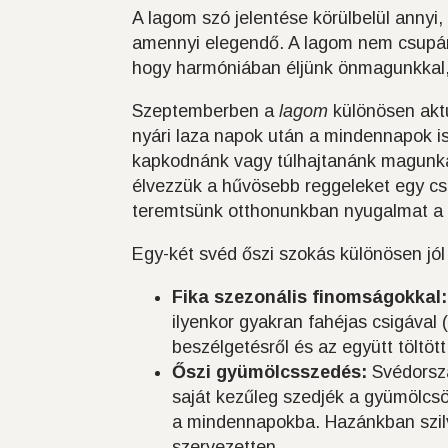
A lagom szó jelentése körülbelül annyi,
amennyi elegendő. A lagom nem csupán
hogy harmóniában éljünk önmagunkkal,
Szeptemberben a
lagom
különösen aktu
nyári laza napok után a mindennapok is
kapkodnánk vagy túlhajtanánk magunk
élvezzük a hűvösebb reggeleket egy cs
teremtsünk otthonunkban nyugalmat a tú
Egy-két svéd őszi szokás különösen jól i
Fika szezonális finomságokkal:
ilyenkor gyakran fahéjas csigával (
beszélgetésről és az együtt töltött
Őszi gyümölcsszedés:
Svédorszá
saját kezűleg szedjék a gyümölcsö
a mindennapokba. Hazánkban szilv
szervezetten.