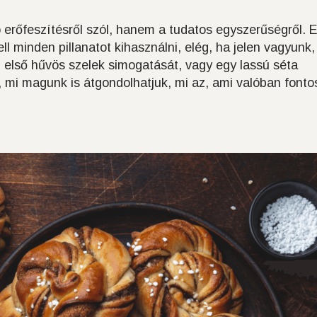
ó erőfeszítésről szól, hanem a tudatos egyszerűségről. 
ll minden pillanatot kihasználni, elég, ha jelen vagyunk,
z első hűvös szelek simogatását, vagy egy lassú séta
, mi magunk is átgondolhatjuk, mi az, ami valóban fonto