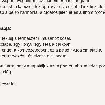
csupán nyugalmat hoz, hanem erőt is: megtanít
ódást, a kapcsolatok ápolását és a saját időnk tisztele
nap a belső harmónia, a tudatos jelenlét és a finom öröm
apja:
s feküdj a természet ritmusához közel.
oládé, egy könyv, egy séta a parkban.
 rendet a környezetedben, ez a belső nyugalom alapja.
ott tervezést, és élvezd a pillanatot.
p arra, hogy megtaláljuk azt a pontot, ahol minden pon
n elég.
it Sweden