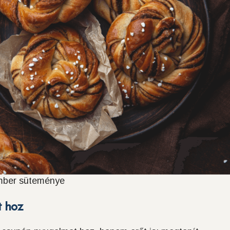
ember süteménye
t hoz