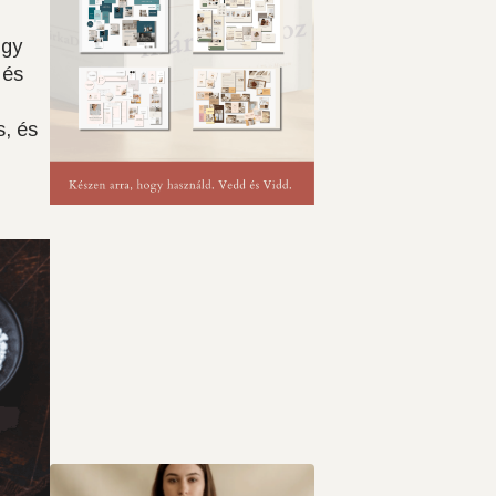
Egy
 és
s, és