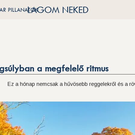
LAGOM NEKED
R PILLANATOK
gsúlyban a megfelelő ritmus
Ez a hónap nemcsak a hűvösebb reggelekről és a rövi