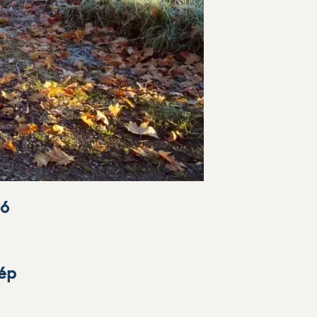
ró
lép