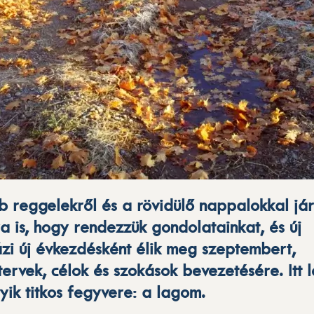
 reggelekről és a rövidülő nappalokkal já
ra is, hogy rendezzük gondolatainkat, és új
ázi új évkezdésként élik meg szeptembert,
 tervek, célok és szokások bevezetésére. Itt 
yik titkos fegyvere: a lagom.