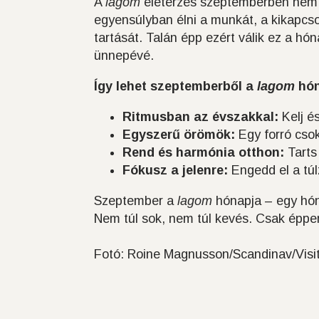
A
lagom
életérzés szeptemberben nem 
egyensúlyban élni a munkát, a kikapcsol
tartását. Talán épp ezért válik ez a hó
ünnepévé.
Így lehet szeptemberből a
lagom
hón
Ritmusban az évszakkal:
Kelj é
Egyszerű örömök:
Egy forró csok
Rend és harmónia otthon:
Tarts
Fókusz a jelenre:
Engedd el a túlz
Szeptember a
lagom
hónapja – egy hóna
Nem túl sok, nem túl kevés. Csak éppe
Fotó: Roine Magnusson/Scandinav/Vis