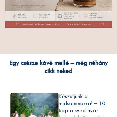
Egy csésze kávé mellé – még néhány
cikk neked
Készüljünk a
midsommarra! – 10
tipp a svéd nyár