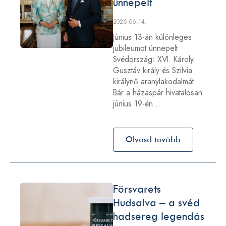
ünnepelt
2026.06.14.
Június 13-án különleges
jubileumot ünnepelt
Svédország: XVI. Károly
Gusztáv király és Szilvia
királynő aranylakodalmát.
Bár a házaspár hivatalosan
június 19-én…
Olvasd tovább
Försvarets
Hudsalva – a svéd
hadsereg legendás