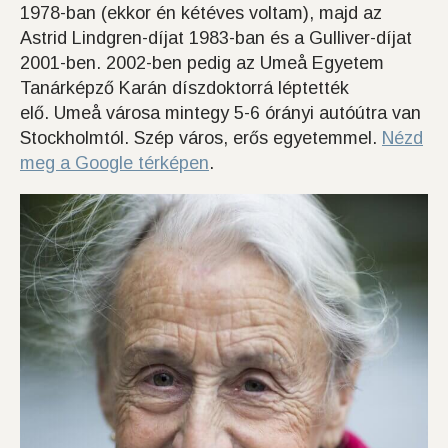
1978-ban (ekkor én kétéves voltam), majd az
Astrid Lindgren-díjat 1983-ban és a Gulliver-díjat
2001-ben. 2002-ben pedig az Umeå Egyetem
Tanárképző Karán díszdoktorrá léptették
elő. Umeå városa mintegy 5-6 órányi autóútra van
Stockholmtól. Szép város, erős egyetemmel.
Nézd
meg a Google térképen
.