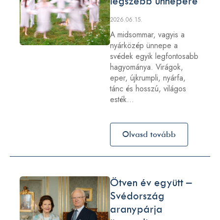
legszebb ünnepére
2026.06.15.
A midsommar, vagyis a
nyárközép ünnepe a
svédek egyik legfontosabb
hagyománya. Virágok,
eper, újkrumpli, nyárfa,
tánc és hosszú, világos
esték…
Olvasd tovább
Ötven év együtt –
Svédország
aranypárja