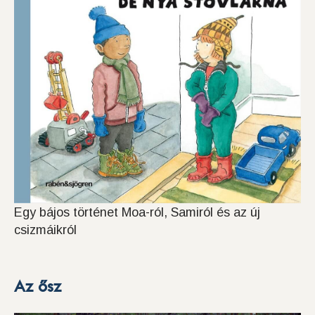
Egy bájos történet Moa-ról, Samiról és az új
csizmáikról
Az ősz