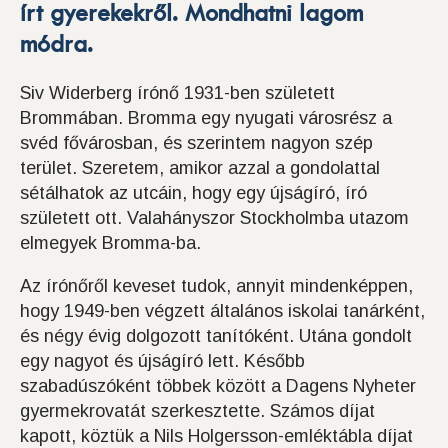
írt gyerekekről. Mondhatni lagom
módra.
Siv Widerberg írónő 1931-ben született
Brommában. Bromma egy nyugati városrész a
svéd fővárosban, és szerintem nagyon szép
terület. Szeretem, amikor azzal a gondolattal
sétálhatok az utcáin, hogy egy újságíró, író
született ott. Valahányszor Stockholmba utazom
elmegyek Bromma-ba.
Az írónőről keveset tudok, annyit mindenképpen,
hogy 1949-ben végzett általános iskolai tanárként,
és négy évig dolgozott tanítóként. Utána gondolt
egy nagyot és újságíró lett. Később
szabadúszóként többek között a Dagens Nyheter
gyermekrovatát szerkesztette. Számos díjat
kapott, köztük a Nils Holgersson-emléktábla díjat