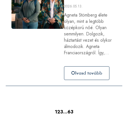
2026.05.13.
Agneta Stömberg élete
olyan, mint a legtöbb
középkorú nőé. Olyan
semmilyen. Dolgozik,
háztartást vezet és olykor
álmodozik. Agneta
Franciaországról. Így,…
Olvasd tovább
1
2
3
…
63