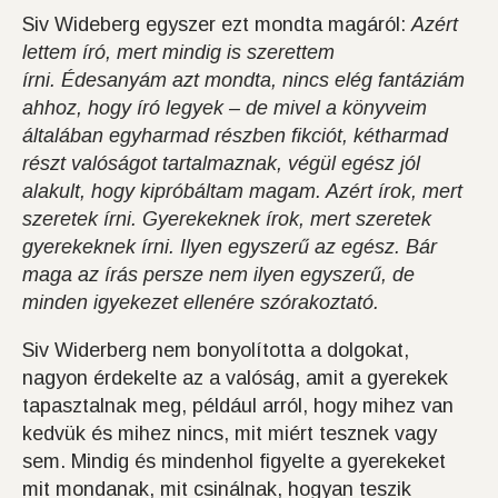
Siv Wideberg egyszer ezt mondta magáról:
Azért
lettem író, mert mindig is szerettem
írni. Édesanyám azt mondta, nincs elég fantáziám
ahhoz, hogy író legyek – de mivel a könyveim
általában egyharmad részben fikciót, kétharmad
részt valóságot tartalmaznak, végül egész jól
alakult, hogy kipróbáltam magam. Azért írok, mert
szeretek írni. Gyerekeknek írok, mert szeretek
gyerekeknek írni. Ilyen egyszerű az egész. Bár
maga az írás persze nem ilyen egyszerű, de
minden igyekezet ellenére szórakoztató.
Siv Widerberg nem bonyolította a dolgokat,
nagyon érdekelte az a valóság, amit a gyerekek
tapasztalnak meg, például arról, hogy mihez van
kedvük és mihez nincs, mit miért tesznek vagy
sem. Mindig és mindenhol figyelte a gyerekeket
mit mondanak, mit csinálnak, hogyan teszik