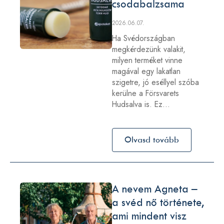
csodabalzsama
2026.06.07.
Ha Svédországban
megkérdezünk valakit,
milyen terméket vinne
magával egy lakatlan
szigetre, jó eséllyel szóba
kerülne a Försvarets
Hudsalva is. Ez…
Olvasd tovább
A nevem Agneta –
a svéd nő története,
ami mindent visz