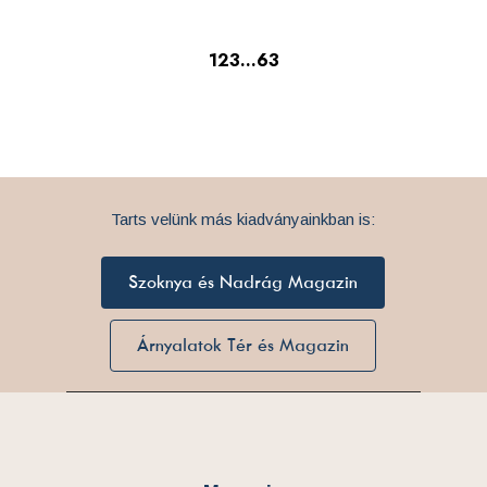
1
2
3
…
63
Tarts velünk más kiadványainkban is:
Szoknya és Nadrág Magazin
Árnyalatok Tér és Magazin