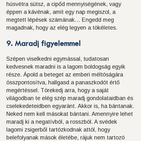
húsvétra sütsz, a cipőd mennyiségének, vagy
éppen a kávénak, amit egy nap megiszol, a
megtett lépések számának… Engedd meg
magadnak, hogy az elég legyen a tökéletes.
9. Maradj figyelemmel
Szépen viselkedni egymással, tudatosan
kedvesnek maradni is a lagom boldogság egyik
része. Ápold a beteget az emberi méltóságára
összpontosítva, hallgasd a panaszkodót értő
megértéssel. Törekedj arra, hogy a saját
világodban te elég szép maradj gondolataidban és
cselekedeteidben egyaránt. Akkor is, ha bántanak.
Neked nem kell másokat bántani. Amennyire lehet
maradj ki a negatívból, a rosszból. A svédek
lagomi zsigerből tartózkodnak attól, hogy
belefolyanak mások életébe, rájuk nem tartozó