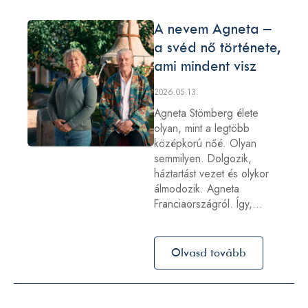
A nevem Agneta –
a svéd nő története,
ami mindent visz
2026.05.13.
Agneta Stömberg élete
olyan, mint a legtöbb
középkorú nőé. Olyan
semmilyen. Dolgozik,
háztartást vezet és olykor
álmodozik. Agneta
Franciaországról. Így,…
Olvasd tovább