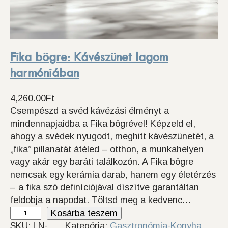
Fika bögre: Kávészünet lagom
harmóniában
4,260.00
Ft
Csempészd a svéd kávézási élményt a
mindennapjaidba a Fika bögrével! Képzeld el,
ahogy a svédek nyugodt, meghitt kávészünetét, a
„fika” pillanatát átéled – otthon, a munkahelyen
vagy akár egy baráti találkozón. A Fika bögre
nemcsak egy kerámia darab, hanem egy életérzés
– a fika szó definíciójával díszítve garantáltan
feldobja a napodat. Töltsd meg a kedvenc…
F
Kosárba teszem
i
SKU:
LN-
Kategória:
Gasztronómia-Konyha
, 