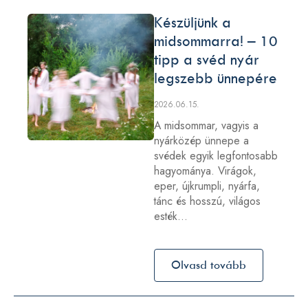
Készüljünk a
midsommarra! – 10
tipp a svéd nyár
legszebb ünnepére
2026.06.15.
A midsommar, vagyis a
nyárközép ünnepe a
svédek egyik legfontosabb
hagyománya. Virágok,
eper, újkrumpli, nyárfa,
tánc és hosszú, világos
esték…
Olvasd tovább