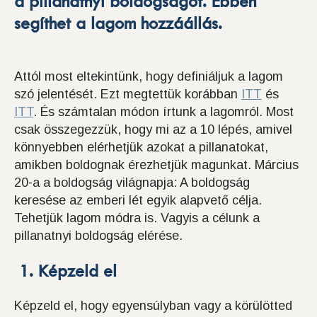
a pillanatnyi boldogságot. Ebben
segíthet a lagom hozzáállás.
Attól most eltekintünk, hogy definiáljuk a lagom
szó jelentését. Ezt megtettük korábban
ITT
és
ITT
. És számtalan módon írtunk a lagomról. Most
csak összegezzük, hogy mi az a 10 lépés, amivel
könnyebben elérhetjük azokat a pillanatokat,
amikben boldognak érezhetjük magunkat. Március
20-a a boldogság világnapja: A boldogság
keresése az emberi lét egyik alapvető célja.
Tehetjük lagom módra is. Vagyis a célunk a
pillanatnyi boldogság elérése.
1. Képzeld el
Képzeld el, hogy egyensúlyban vagy a körülötted