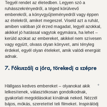
Tegyél rendet az életedben. Legyen szó a
ruhásszekrényedről, a téged körülvevő
emberekről, a könyvgyűjteményedről vagy éppen
az ételekről, amiket megeszel. Viseld azt a ruhát,
amiben valóban jól érzed magadat, legyél azokkal,
akikkel jó hatással vagytok egymásra, ha lehet –
kerüld azokat az embereket, akikkel nem szívesen
vagy együtt, olvass olyan könyvet, ami tényleg
érdekel, egyél olyan ételeket, amik valódi energiát
adnak.
7. Fókuszálj a jóra, törekedj a szépre
Hallgass kedves embereket – olyanokat akik
lelkesítenek, választékosan gondolkodnak,
gyakorlati megoldásokat kínálnak neked. Nézzél
bájos, mókás, szeretettel teli filmeket. Inspirálódj