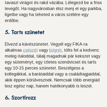
tavaszi virágot és rakd vázába. Lélegezd be a friss
levegőt. Ha nagyvárosban élsz menj el egy parkba,
ligetbe vagy ha teheted a város szélére egy
erdőbe.
5. Tarts szünetet
Élvezd a kávészünetet. Vegyél egy FIKA-ra
alkalmas
csészét
vagy
bögrét
, tölts fel a kedvenc
meleg italoddal, tálalj magadnak pár kekszet vagy
egy süteményt, egy ízletes szendvicset és tarts
egy 10-15 perces szünetet. Beszélgess a
kollegákkal, a barátaiddal vagy a családtagjaiddal,
akik éppen körülvesznek. Nemcsak több energiád
lesz egész nap, hanem hatékonyabb is leszel.
6. Szortírozz