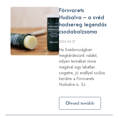
Försvarets
Hudsalva – a svéd
hadsereg legendás
csodabalzsama
2026.06.07.
Ha Svédországban
megkérdezünk valakit,
milyen terméket vinne
magával egy lakatlan
szigetre, jó eséllyel szóba
kerülne a Försvarets
Hudsalva is. Ez…
Olvasd tovább