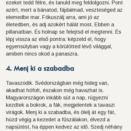
ezeket tedd félre, és tanuld meg feldolgozni. Pont
azért, mert a bánatod, fájdalmad, veszteséged az
elemedbe mar. Fókuszálj arra, ami jó az
életedben, és adj azokért hálát most. Ebben a
pillanatban. És holnap se felejtsd el megtenni. És
lépj vissza az első pontra: képzeld el, hogy
egyensúlyban vagy a körülötted lévő világgal,
amiben nincs okod a panaszra.
4. Menj ki a szabadba
Tavaszodik. Svédországban még hideg van,
akadhat hófolt, északon még havazhat is.
Magyarországon inkább süt a nap, rügyezni
kezdtek a bokrok, a fák, megjelentek a tavaszi
virágok. Menj ki a szabadba, és ölelj át egy fát,
húzd végig a kezedet a fűszálakon, élvezd a
napsütést, ha éppen kedvez az idő. Szedj néhány