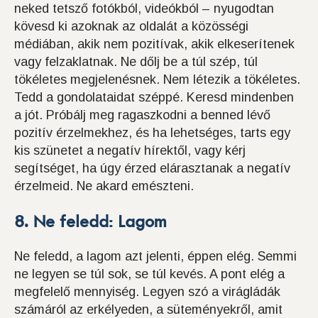
neked tetsző fotókból, videókból – nyugodtan
kövesd ki azoknak az oldalát a közösségi
médiában, akik nem pozitívak, akik elkeserítenek
vagy felzaklatnak. Ne dőlj be a túl szép, túl
tökéletes megjelenésnek. Nem létezik a tökéletes.
Tedd a gondolataidat széppé. Keresd mindenben
a jót. Próbálj meg ragaszkodni a benned lévő
pozitív érzelmekhez, és ha lehetséges, tarts egy
kis szünetet a negatív hírektől, vagy kérj
segítséget, ha úgy érzed elárasztanak a negatív
érzelmeid. Ne akard emészteni.
8. Ne feledd: Lagom
Ne feledd, a lagom azt jelenti, éppen elég. Semmi
ne legyen se túl sok, se túl kevés. A pont elég a
megfelelő mennyiség. Legyen szó a virágládák
számáról az erkélyeden, a süteményekről, amit