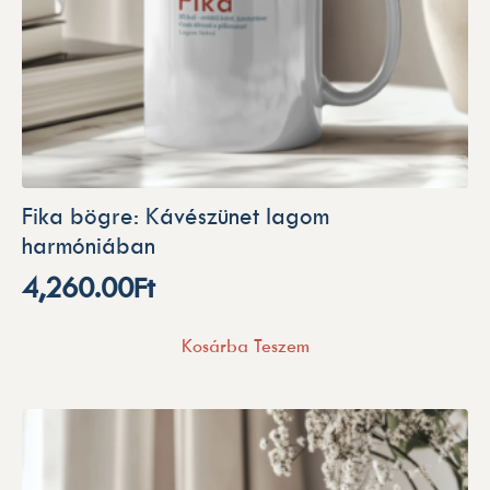
Fika bögre: Kávészünet lagom
harmóniában
4,260.00
Ft
Kosárba Teszem