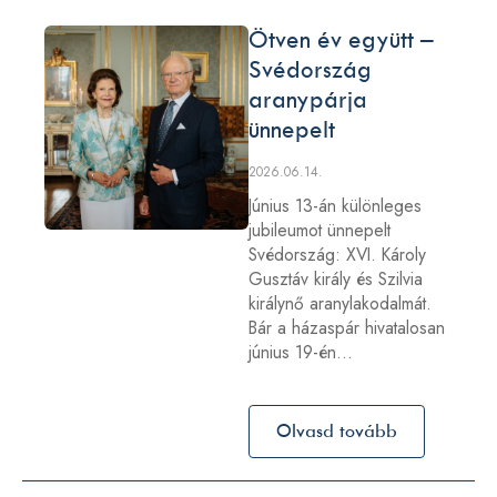
Ötven év együtt –
Svédország
aranypárja
ünnepelt
2026.06.14.
Június 13-án különleges
jubileumot ünnepelt
Svédország: XVI. Károly
Gusztáv király és Szilvia
királynő aranylakodalmát.
Bár a házaspár hivatalosan
június 19-én…
Olvasd tovább